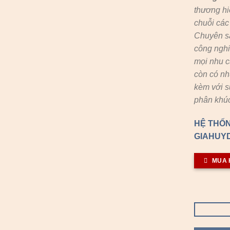
thương hi
chuỗi cá
Chuyên s
công nghi
mọi nhu c
còn có n
kèm với s
phân khúc
HỆ THỐN
GIAHUYD
MUA 