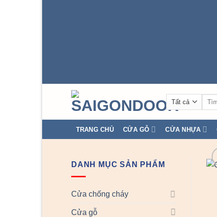
Tìm
kiếm
TRANG CHỦ
CỬA GỖ
CỬA NHỰA
DANH MỤC SẢN PHẨM
Cửa chống cháy
Cửa gỗ