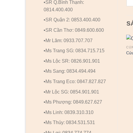
▪️SR Q.Bình Thạnh:
0814.400.400
▪️SR Quận 2: 0853.400.400
S
▪️SR Cần Thơ: 0849.600.600
▪️Mr Lãm: 0933.707.707
CỬ
▪️Ms Trang SG: 0834.715.715
Cử
▪️Ms Lộc SR: 0826.901.901
▪️Ms Sang: 0834.494.494
▪️Ms Trang Eco: 0847.827.827
▪️Mr Lộc SG: 0854.901.901
▪️Ms Phượng: 0849.627.627
▪️Ms Linh: 0839.310.310
▪️Ms Thúy: 0834.531.531
▪️Ms Lợi: 0834.774.774