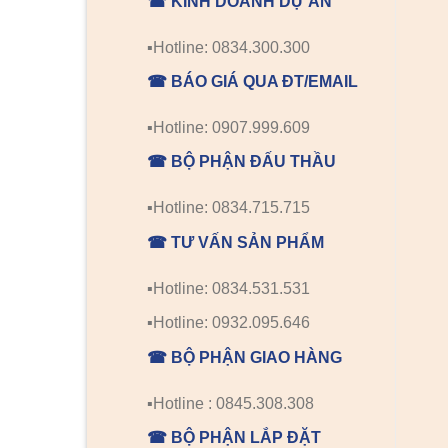
☎ KINH DOANH DỰ ÁN
▪️Hotline: 0834.300.300
☎ BÁO GIÁ QUA ĐT/EMAIL
▪️Hotline: 0907.999.609
☎ BỘ PHẬN ĐẤU THẦU
▪️Hotline: 0834.715.715
☎ TƯ VẤN SẢN PHẨM
▪️Hotline: 0834.531.531
▪️Hotline: 0932.095.646
☎ BỘ PHẬN GIAO HÀNG
▪️Hotline : 0845.308.308
☎ BỘ PHẬN LẮP ĐẶT