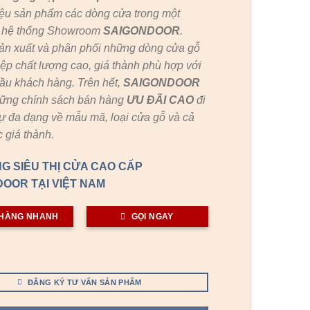
ệu sản phẩm các dòng cửa trong một
c hệ thống Showroom
SAIGONDOOR
.
ản xuất và phân phối những dòng cửa gỗ
ệp chất lượng cao, giá thành phù hợp với
ầu khách hàng. Trên hết,
SAIGONDOOR
hững chính sách bán hàng
ƯU ĐÃI
CAO
đi
ự đa dạng về mẫu mã, loại cửa gỗ và cả
 giá thành.
G SIÊU THỊ CỬA CAO CẤP
OOR TẠI VIỆT NAM
HÀNG NHANH
GỌI NGAY
ĐĂNG KÝ TƯ VẤN SẢN PHẨM