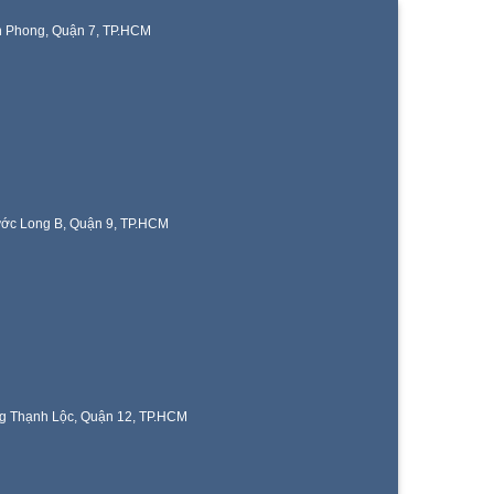
n Phong, Quận 7, TP.HCM
ước Long B, Quận 9, TP.HCM
g Thạnh Lộc, Quận 12, TP.HCM