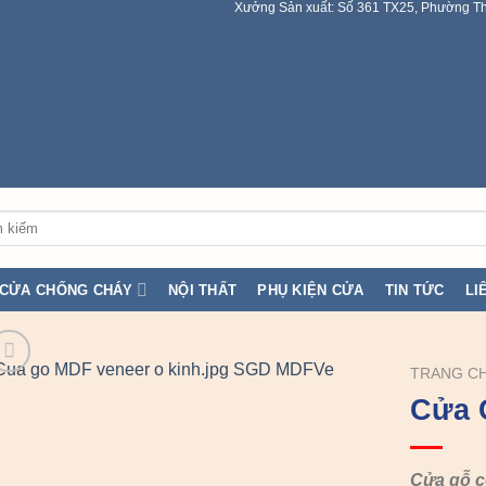
Xưởng Sản xuất: Số 361 TX25, Phường Th
:
CỬA CHỐNG CHÁY
NỘI THẤT
PHỤ KIỆN CỬA
TIN TỨC
LI
TRANG C
Cửa 
Cửa gỗ 