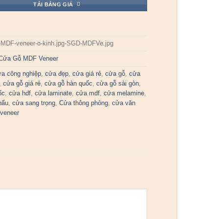
TẢI BẢNG GIÁ
-MDF-veneer-o-kinh.jpg-SGD-MDFVe.jpg
Cửa Gỗ MDF Veneer
ửa công nghiệp
,
cửa đẹp
,
cửa giá rẻ
,
cửa gỗ
,
cửa
,
cửa gỗ giá rẻ
,
cửa gỗ hàn quốc
,
cửa gỗ sài gòn
,
ốc
,
cửa hdf
,
cửa laminate
,
cửa mdf
,
cửa melamine
,
hẩu
,
cửa sang trọng
,
Cửa thông phòng
,
cửa văn
veneer