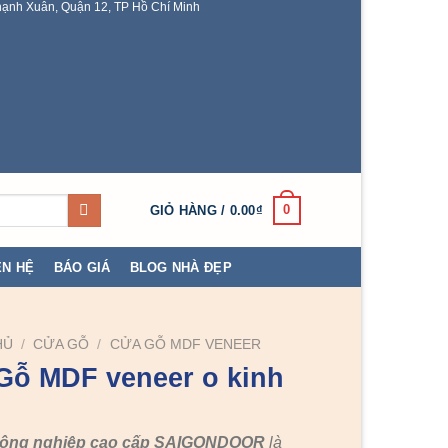
ạnh Xuân, Quận 12, TP Hồ Chí Minh
0
GIỎ HÀNG /
0.00
₫
ÊN HỆ
BÁO GIÁ
BLOG NHÀ ĐẸP
HỦ
/
CỬA GỖ
/
CỬA GỖ MDF VENEER
Gỗ MDF veneer o kinh
công nghiệp cao cấp SAIGONDOOR
là