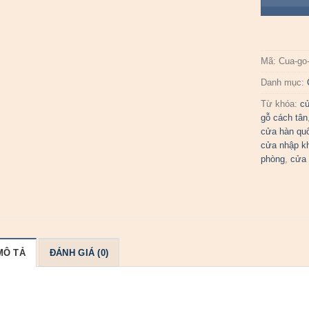
Mã:
Cua-go
Danh mục:
Từ khóa:
c
gỗ cách tân
cửa hàn qu
cửa nhập k
phòng
,
cửa 
MÔ TẢ
ĐÁNH GIÁ (0)