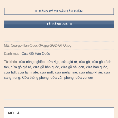
ĐĂNG KÝ TƯ VẤN SẢN PHẨM
TẢI BẢNG GIÁ
Mã:
Cua-go-Han-Quoc-3A.jpg-SGD-GHQ.jpg
Danh mục:
Cửa Gỗ Hàn Quốc
Từ khóa:
cửa công nghiệp
,
cửa đẹp
,
cửa giá rẻ
,
cửa gỗ
,
cửa gỗ cách
tân
,
cửa gỗ giá rẻ
,
cửa gỗ hàn quốc
,
cửa gỗ sài gòn
,
cửa hàn quốc
,
cửa hdf
,
cửa laminate
,
cửa mdf
,
cửa melamine
,
cửa nhập khẩu
,
cửa
sang trọng
,
Cửa thông phòng
,
cửa văn phòng
,
cửa veneer
MÔ TẢ