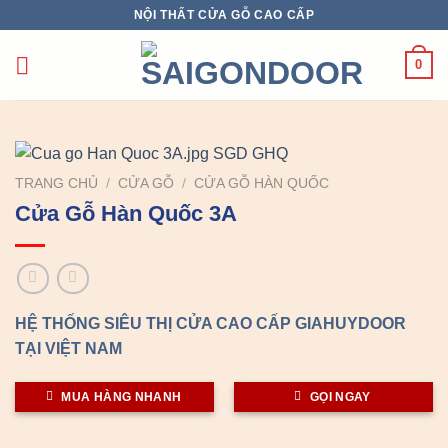
Chuyển
NỘI THẤT CỬA GỖ CAO CẤP
đến
nội
0
dung
TRANG CHỦ
/
CỬA GỖ
/
CỬA GỖ HÀN QUỐC
Cửa Gỗ Hàn Quốc 3A
HỆ THỐNG SIÊU THỊ CỬA CAO CẤP GIAHUYDOOR
TẠI VIỆT NAM
MUA HÀNG NHANH
GỌI NGAY