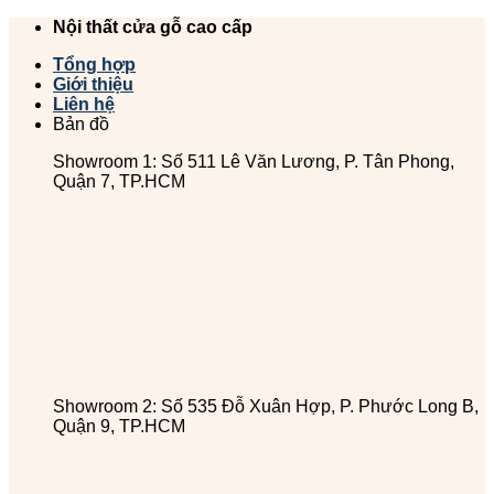
Chuyển
Nội thất cửa gỗ cao cấp
đến
Tổng hợp
nội
Giới thiệu
dung
Liên hệ
Bản đồ
Showroom 1: Số 511 Lê Văn Lương, P. Tân Phong,
Quận 7, TP.HCM
Showroom 2: Số 535 Đỗ Xuân Hợp, P. Phước Long B,
Quận 9, TP.HCM