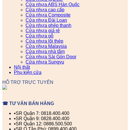
Cửa nhựa ABS Hàn Quốc
Cửa nhựa cao cấp
Cửa nhựa Composite
Cửa nhựa Đài Loan
Cửa nhựa ghép thanh
Cửa nhựa giá rẻ
Cửa nhựa gỗ
Cửa nhựa lõi thép
Cửa nhựa Malaysia
Cửa nhựa nhà tắm
Cửa nhựa Sài Gòn Door
Cửa nhựa Sungyu
Nội thất
Phụ kiện cửa
HỖ TRỢ TRỰC TUYẾN
☎ TƯ VẤN BÁN HÀNG
▪️SR Quận 7: 0818.400.400
▪️SR Quận 9: 0828.400.400
▪️SR Quận 12: 0886.500.500
▪️SR Q.Tân Phú: 0899.400.400