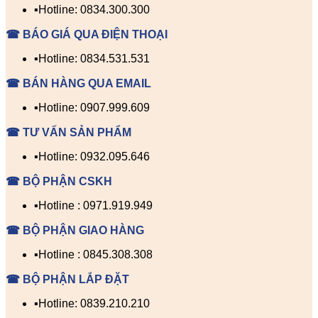
▪️Hotline: 0834.300.300
☎ BÁO GIÁ QUA ĐIỆN THOẠI
▪️Hotline: 0834.531.531
☎ BÁN HÀNG QUA EMAIL
▪️Hotline: 0907.999.609
☎ TƯ VẤN SẢN PHẨM
▪️Hotline: 0932.095.646
☎ BỘ PHẬN CSKH
▪️Hotline : 0971.919.949
☎ BỘ PHẬN GIAO HÀNG
▪️Hotline : 0845.308.308
☎ BỘ PHẬN LẮP ĐẶT
▪️Hotline: 0839.210.210