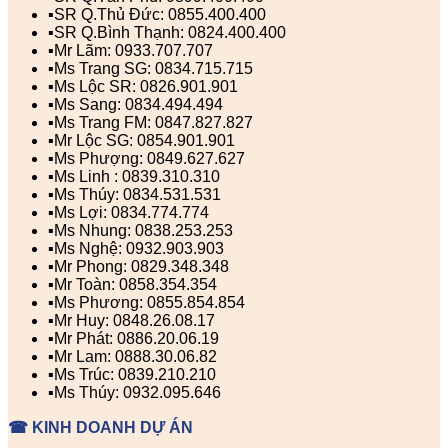
▪️SR Q.Thủ Đức: 0855.400.400
▪️SR Q.Bình Thạnh: 0824.400.400
▪️Mr Lãm: 0933.707.707
▪️Ms Trang SG: 0834.715.715
▪️Ms Lộc SR: 0826.901.901
▪️Ms Sang: 0834.494.494
▪️Ms Trang FM: 0847.827.827
▪️Mr Lộc SG: 0854.901.901
▪️Ms Phượng: 0849.627.627
▪️Ms Linh : 0839.310.310
▪️Ms Thúy: 0834.531.531
▪️Ms Lợi: 0834.774.774
▪️Ms Nhung: 0838.253.253
▪️Ms Nghệ: 0932.903.903
▪️Mr Phong: 0829.348.348
▪️Mr Toàn: 0858.354.354
▪️Ms Phương: 0855.854.854
▪️Mr Huy: 0848.26.08.17
▪️Mr Phát: 0886.20.06.19
▪️Mr Lam: 0888.30.06.82
▪️Ms Trúc: 0839.210.210
▪️Ms Thúy: 0932.095.646
☎ KINH DOANH DỰ ÁN