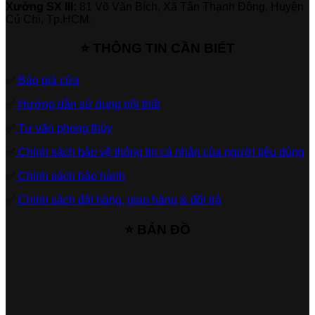
Xưởng SX III:
81 Võ Văn Bích, Xã Tân Thạnh Đông, Huyện
Củ Chi, Tp.HCM.
⭐ THÔNG TIN CẦN BIẾT
✅
Báo giá cửa
✅
Hướng dẫn sử dụng nội thất
✅
Tư vấn phong thủy
✅
Chính sách bảo vệ thông tin cá nhân của người tiêu dùng
✅
Chính sách bảo hành
✅
Chính sách đặt hàng, giao hàng & đổi trả
⭐ BẢN ĐỒ