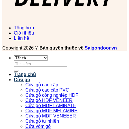
Tổng hợp
Giới thiệu
Liên hệ
Copyright 2026 ©
Bản quyền thuộc về
Saigondoor.vn
Tìm
kiếm:
Trang chủ
Cửa gỗ
Cửa gỗ cao cấp
Cửa gỗ cao cấp PVC
Cửa gỗ công nghiệp HDF
Cửa gỗ HDF VENEER
Cửa gỗ MDF LAMINATE
Cửa gỗ MDF MELAMINE
Cửa gỗ MDF VENEEER
Cửa gỗ tự nhiên
Cửa vòm gỗ