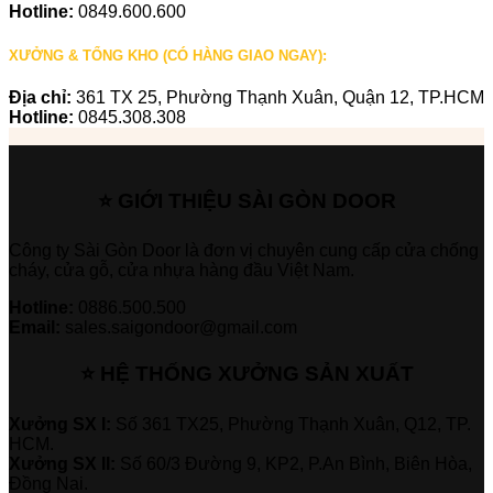
Hotline:
0849.600.600
XƯỞNG & TỔNG KHO (CÓ HÀNG GIAO NGAY):
Địa chỉ:
361 TX 25, Phường Thạnh Xuân, Quận 12, TP.HCM
Hotline:
0845.308.308
⭐ GIỚI THIỆU SÀI GÒN DOOR
Công ty Sài Gòn Door là đơn vị chuyên cung cấp cửa chống
cháy, cửa gỗ, cửa nhựa hàng đầu Việt Nam.
Hotline:
0886.500.500
Email:
sales.saigondoor@gmail.com
⭐ HỆ THỐNG XƯỞNG SẢN XUẤT
Xưởng SX I:
Số 361 TX25, Phường Thạnh Xuân, Q12, TP.
HCM.
Xưởng SX II:
Số 60/3 Đường 9, KP2, P.An Bình, Biên Hòa,
Đồng Nai.