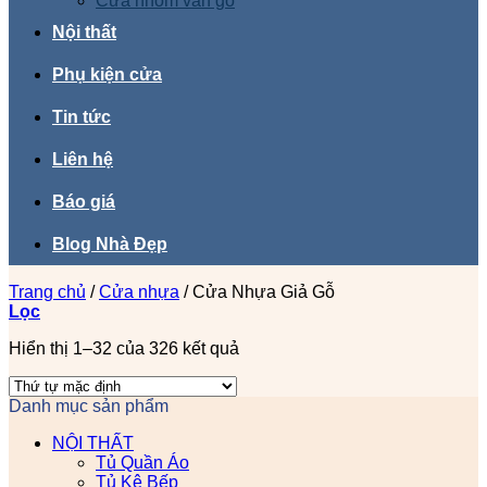
Cửa nhôm vân gỗ
Nội thất
Phụ kiện cửa
Tin tức
Liên hệ
Báo giá
Blog Nhà Đẹp
Trang chủ
/
Cửa nhựa
/
Cửa Nhựa Giả Gỗ
Lọc
Hiển thị 1–32 của 326 kết quả
Danh mục sản phẩm
NỘI THẤT
Tủ Quần Áo
Tủ Kệ Bếp