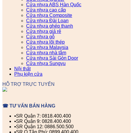
Cửa nhựa ABS Hàn Quốc
Cửa nhựa cao cấp
Cửa nhựa Composite
Cửa nhựa Đài Loan
Cửa nhựa ghép thanh
Cửa nhựa giá rẻ
Cửa nhựa gỗ
Cửa nhựa lõi thép
Cửa nhựa Malaysia
Cửa nhựa nhà tắm
Cửa nhựa Sài Gòn Door
Cửa nhựa Sungyu
Nội thất
Phụ kiện cửa
HỖ TRỢ TRỰC TUYẾN
☎ TƯ VẤN BÁN HÀNG
▪️SR Quận 7: 0818.400.400
▪️SR Quận 9: 0828.400.400
▪️SR Quận 12: 0886.500.500
▪️SR Q.Tân Phú: 0899.400.400