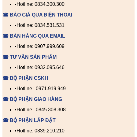
▪️Hotline: 0834.300.300
☎ BÁO GIÁ QUA ĐIỆN THOẠI
▪️Hotline: 0834.531.531
☎ BÁN HÀNG QUA EMAIL
▪️Hotline: 0907.999.609
☎ TƯ VẤN SẢN PHẨM
▪️Hotline: 0932.095.646
☎ BỘ PHẬN CSKH
▪️Hotline : 0971.919.949
☎ BỘ PHẬN GIAO HÀNG
▪️Hotline : 0845.308.308
☎ BỘ PHẬN LẮP ĐẶT
▪️Hotline: 0839.210.210