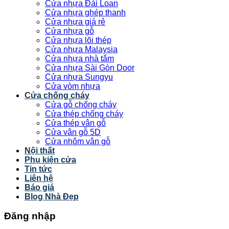
Cửa nhựa Đài Loan
Cửa nhựa ghép thanh
Cửa nhựa giá rẻ
Cửa nhựa gỗ
Cửa nhựa lõi thép
Cửa nhựa Malaysia
Cửa nhựa nhà tắm
Cửa nhựa Sài Gòn Door
Cửa nhựa Sungyu
Cửa vòm nhựa
Cửa chống cháy
Cửa gỗ chống cháy
Cửa thép chống cháy
Cửa thép vân gỗ
Cửa vân gỗ 5D
Cửa nhôm vân gỗ
Nội thất
Phụ kiện cửa
Tin tức
Liên hệ
Báo giá
Blog Nhà Đẹp
Đăng nhập