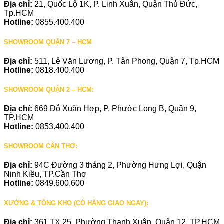
Địa chỉ:
21, Quốc Lộ 1K, P. Linh Xuân, Quận Thủ Đức,
Tp.HCM
Hotline:
0855.400.400
SHOWROOM QUẬN 7 – HCM
Địa chỉ:
511, Lê Văn Lương, P. Tân Phong, Quận 7, Tp.HCM
Hotline:
0818.400.400
SHOWROOM QUẬN 2 – HCM:
Địa chỉ:
669 Đỗ Xuân Hợp, P. Phước Long B, Quận 9,
TP.HCM
Hotline:
0853.400.400
SHOWROOM CẦN THƠ:
Địa chỉ:
94C Đường 3 tháng 2, Phường Hưng Lợi, Quận
Ninh Kiều, TP.Cần Thơ
Hotline:
0849.600.600
XƯỞNG & TỔNG KHO (CÓ HÀNG GIAO NGAY):
Địa chỉ:
361 TX 25, Phường Thạnh Xuân, Quận 12, TP.HCM