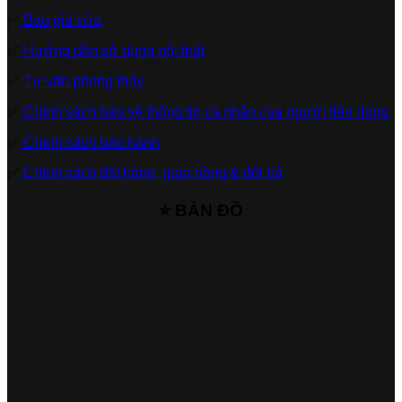
✅
Báo giá cửa
✅
Hướng dẫn sử dụng nội thất
✅
Tư vấn phong thủy
✅
Chính sách bảo vệ thông tin cá nhân của người tiêu dùng
✅
Chính sách bảo hành
✅
Chính sách đặt hàng, giao hàng & đổi trả
⭐ BẢN ĐỒ