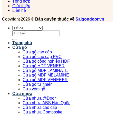
Tổng hợp
Giới thiệu
Liên hệ
Copyright 2026 ©
Bản quyền thuộc về
Saigondoor.vn
Tìm
kiếm:
Trang chủ
Cửa gỗ
Cửa gỗ cao cấp
Cửa gỗ cao cấp PVC
Cửa gỗ công nghiệp HDF
Cửa gỗ HDF VENEER
Cửa gỗ MDF LAMINATE
Cửa gỗ MDF MELAMINE
Cửa gỗ MDF VENEEER
Cửa gỗ tự nhiên
Cửa vòm gỗ
Cửa nhựa
Cửa nhựa @Door
Cửa nhựa ABS Hàn Quốc
Cửa nhựa cao cấp
Cửa nhựa Composite