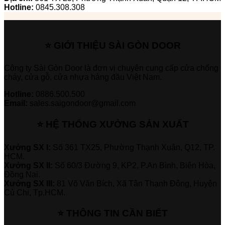
Hotline:
0845.308.308
⭐ GIỚI THIỆU SÀI GÒN DOOR
Công ty Sài Gòn Door là đơn vị chuyên cung cấp cửa chống
cháy, cửa gỗ, cửa nhựa hàng đầu Việt Nam.
Hotline:
0886.500.500
Email:
sales.saigondoor@gmail.com
⭐ HỆ THỐNG XƯỞNG SẢN XUẤT
Xưởng SX I:
Số 361 TX25, Phường Thạnh Xuân, Q12, TP.
HCM.
Xưởng SX II:
Số 60/3 Đường 9, KP2, P.An Bình, Biên Hòa,
Đồng Nai.
Xưởng SX III:
81 Võ Văn Bích, Xã Tân Thạnh Đông, Huyện
Củ Chi, Tp.HCM.
⭐ THÔNG TIN CẦN BIẾT