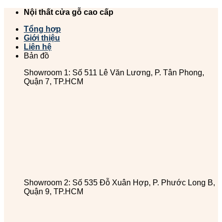
Chuyển
Nội thất cửa gỗ cao cấp
đến
Tổng hợp
nội
Giới thiệu
dung
Liên hệ
Bản đồ
Showroom 1: Số 511 Lê Văn Lương, P. Tân Phong,
Quận 7, TP.HCM
Showroom 2: Số 535 Đỗ Xuân Hợp, P. Phước Long B,
Quận 9, TP.HCM