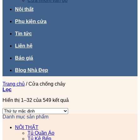
Cửa nhôm vân gỗ
Nội thất
Phụ kiện cửa
Tin tức
Liên hệ
Báo giá
Blog Nhà Đẹp
Trang chủ
/
Cửa chống cháy
Lọc
Hiển thị 1–32 của 549 kết quả
Danh mục sản phẩm
NỘI THẤT
Tủ Quần Áo
Tủ Kệ Bếp