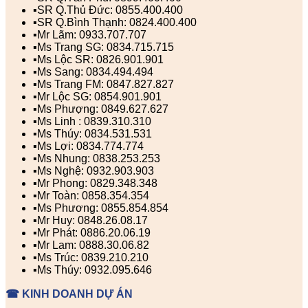
▪️SR Q.Thủ Đức: 0855.400.400
▪️SR Q.Bình Thạnh: 0824.400.400
▪️Mr Lãm: 0933.707.707
▪️Ms Trang SG: 0834.715.715
▪️Ms Lộc SR: 0826.901.901
▪️Ms Sang: 0834.494.494
▪️Ms Trang FM: 0847.827.827
▪️Mr Lộc SG: 0854.901.901
▪️Ms Phượng: 0849.627.627
▪️Ms Linh : 0839.310.310
▪️Ms Thúy: 0834.531.531
▪️Ms Lợi: 0834.774.774
▪️Ms Nhung: 0838.253.253
▪️Ms Nghệ: 0932.903.903
▪️Mr Phong: 0829.348.348
▪️Mr Toàn: 0858.354.354
▪️Ms Phương: 0855.854.854
▪️Mr Huy: 0848.26.08.17
▪️Mr Phát: 0886.20.06.19
▪️Mr Lam: 0888.30.06.82
▪️Ms Trúc: 0839.210.210
▪️Ms Thúy: 0932.095.646
☎ KINH DOANH DỰ ÁN