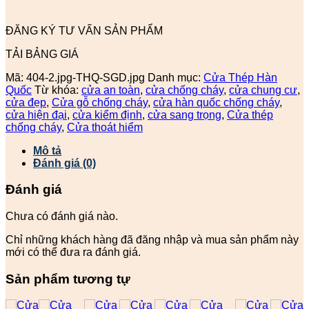
ĐĂNG KÝ TƯ VẤN SẢN PHẨM
TẢI BẢNG GIÁ
Mã:
404-2.jpg-THQ-SGD.jpg
Danh mục:
Cửa Thép Hàn
Quốc
Từ khóa:
cửa an toàn
,
cửa chống cháy
,
cửa chung cư
,
cửa đẹp
,
Cửa gỗ chống cháy
,
cửa hàn quốc chống cháy
,
cửa hiện đại
,
cửa kiểm định
,
cửa sang trọng
,
Cửa thép
chống cháy
,
Cửa thoát hiểm
Mô tả
Đánh giá (0)
Đánh giá
Chưa có đánh giá nào.
Chỉ những khách hàng đã đăng nhập và mua sản phẩm này
mới có thể đưa ra đánh giá.
Sản phẩm tương tự