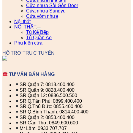
Cửa nhựa nhà tắm
Cửa nhựa Sài Gòn Door
Cửa nhựa Sungyu
Cửa vòm nhựa
Nội thất
NỘI THẤT
Tủ Kệ Bếp
Tủ Quần Áo
Phụ kiện cửa
HỖ TRỢ TRỰC TUYẾN
TƯ VẤN BÁN HÀNG
SR Quận 7: 0818.400.400
SR Quận 9: 0828.400.400
SR Quận 12: 0886.500.500
SR Q.Tân Phú: 0899.400.400
SR Q.Thủ Đức: 0855.400.400
SR Q.Bình Thạnh: 0814.400.400
SR Quận 2: 0853.400.400
SR Cần Thơ: 0849.600.600
Mr Lãm: 0933.707.707