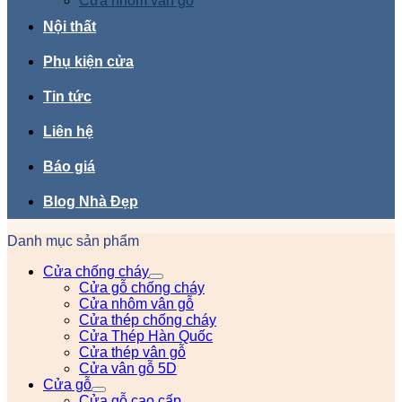
Cửa nhôm vân gỗ
Nội thất
Phụ kiện cửa
Tin tức
Liên hệ
Báo giá
Blog Nhà Đẹp
Danh mục sản phẩm
Cửa chống cháy
Cửa gỗ chống cháy
Cửa nhôm vân gỗ
Cửa thép chống cháy
Cửa Thép Hàn Quốc
Cửa thép vân gỗ
Cửa vân gỗ 5D
Cửa gỗ
Cửa gỗ cao cấp