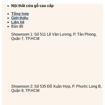
Chuyển
Nội thất cửa gỗ cao cấp
đến
Tổng hợp
nội
Giới thiệu
dung
Liên hệ
Bản đồ
Showroom 1: Số 511 Lê Văn Lương, P. Tân Phong,
Quận 7, TP.HCM
Showroom 2: Số 535 Đỗ Xuân Hợp, P. Phước Long B,
Quận 9, TP.HCM