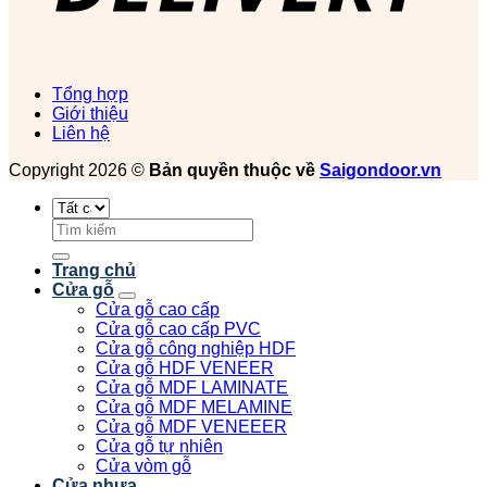
Tổng hợp
Giới thiệu
Liên hệ
Copyright 2026 ©
Bản quyền thuộc về
Saigondoor.vn
Tìm
kiếm:
Trang chủ
Cửa gỗ
Cửa gỗ cao cấp
Cửa gỗ cao cấp PVC
Cửa gỗ công nghiệp HDF
Cửa gỗ HDF VENEER
Cửa gỗ MDF LAMINATE
Cửa gỗ MDF MELAMINE
Cửa gỗ MDF VENEEER
Cửa gỗ tự nhiên
Cửa vòm gỗ
Cửa nhựa