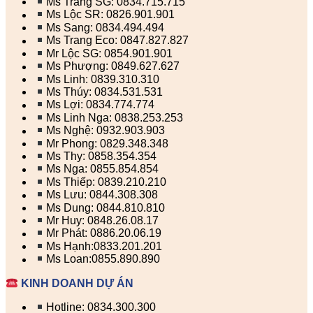
Ms Trang SG: 0834.715.715
Ms Lộc SR: 0826.901.901
Ms Sang: 0834.494.494
Ms Trang Eco: 0847.827.827
Mr Lộc SG: 0854.901.901
Ms Phượng: 0849.627.627
Ms Linh: 0839.310.310
Ms Thúy: 0834.531.531
Ms Lợi: 0834.774.774
Ms Linh Nga: 0838.253.253
Ms Nghệ: 0932.903.903
Mr Phong: 0829.348.348
Ms Thy: 0858.354.354
Ms Nga: 0855.854.854
Ms Thiếp: 0839.210.210
Ms Lưu: 0844.308.308
Ms Dung: 0844.810.810
Mr Huy: 0848.26.08.17
Mr Phát: 0886.20.06.19
Ms Hạnh:0833.201.201
Ms Loan:0855.890.890
KINH DOANH DỰ ÁN
Hotline: 0834.300.300