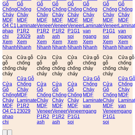
Xem
Xem
Xem
Xem
Xem
Xem
Xem
Xem
Nhanh
Nhanh
Nhanh
Nhanh
Nhanh
Nhanh
Nhanh
Nhanh
Cửa
Cửa gỗ
Cửa
Cửa
Cửa
Cửa gỗ
Cửa
Cửa gỗ
gỗ
chống
gỗ
gỗ
gỗ
chống
gỗ
chống
chống
cháy
chống
chống
chống
cháy
chống
cháy
cháy
cháy
cháy
cháy
cháy
Cửa Gỗ
Cửa Gỗ
Cửa G
Cửa
Chống
Cửa
Cửa
Cửa
Chống
Cửa
Chống
Gỗ
Cháy
Gỗ
Gỗ
Gỗ
Cháy
Gỗ
Cháy
Chống
MDF
Chống
Chống
Chống
MDF
Chống
MDF
Cháy
Laminate
Cháy
Cháy
Cháy
Laminate
Cháy
Lamina
MDF
P1R2
MDF
MDF
MDF
van
MDF
van
O4 C1
23029
Veneer
Veneer
Veneer
ngang
Veneer
ngang
phao
P1R2
P1R2
P1G1
P1G1
chi
ash
ash
soi
soi