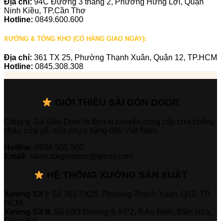
Địa chỉ:
94C Đường 3 tháng 2, Phường Hưng Lợi, Quận
Ninh Kiều, TP.Cần Thơ
Hotline:
0849.600.600
XƯỞNG & TỔNG KHO (CÓ HÀNG GIAO NGAY):
Địa chỉ:
361 TX 25, Phường Thạnh Xuân, Quận 12, TP.HCM
Hotline:
0845.308.308
GIỚI THIỆU SÀI GÒN DOOR
Công ty Sài Gòn Door là đơn vị chuyên cung cấp cửa chống
cháy, cửa gỗ, cửa nhựa hàng đầu Việt Nam.
Hotline:
0886.500.500
Email:
sales.saigondoor@gmail.com
HỆ THỐNG XƯỞNG SẢN XUẤT
Xưởng SX I:
Số 361 TX25, Phường Thạnh Xuân, Q12, TP.
HCM.
Xưởng SX II:
Số 60/3 Đường 9, KP2, P.An Bình, Biên Hòa,
Đồng Nai.