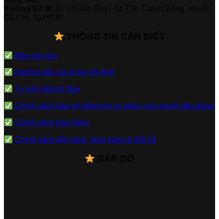
Xưởng SX III:
81 Võ Văn Bích, Xã Tân Thạnh Đông, Huyện
Củ Chi, Tp.HCM.
THÔNG TIN CẦN BIẾT
Báo giá cửa
Hướng dẫn sử dụng nội thất
Tư vấn phong thủy
Chính sách bảo vệ thông tin cá nhân của người tiêu dùng
Chính sách bảo hành
Chính sách đặt hàng, giao hàng & đổi trả
BẢN ĐỒ