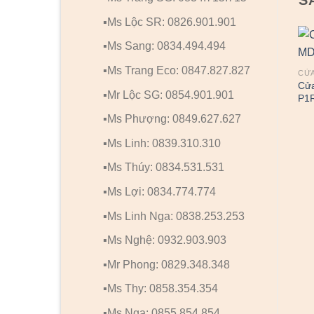
▪️Ms Lộc SR: 0826.901.901
▪️Ms Sang: 0834.494.494
▪️Ms Trang Eco: 0847.827.827
CỬ
Cử
▪️Mr Lộc SG: 0854.901.901
P1
▪️Ms Phượng: 0849.627.627
▪️Ms Linh: 0839.310.310
▪️Ms Thúy: 0834.531.531
▪️Ms Lợi: 0834.774.774
▪️Ms Linh Nga: 0838.253.253
▪️Ms Nghệ: 0932.903.903
▪️Mr Phong: 0829.348.348
▪️Ms Thy: 0858.354.354
▪️Ms Nga: 0855.854.854