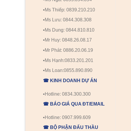
▪️Ms Thiếp: 0839.210.210
▪️Ms Lưu: 0844.308.308
▪️Ms Dung: 0844.810.810
▪️Mr Huy: 0848.26.08.17
▪️Mr Phát: 0886.20.06.19
▪️Ms Hạnh:0833.201.201
▪️Ms Loan:0855.890.890
☎ KINH DOANH DỰ ÁN
▪️Hotline: 0834.300.300
☎ BÁO GIÁ QUA ĐT/EMAIL
▪️Hotline: 0907.999.609
☎ BỘ PHẬN ĐẤU THẦU