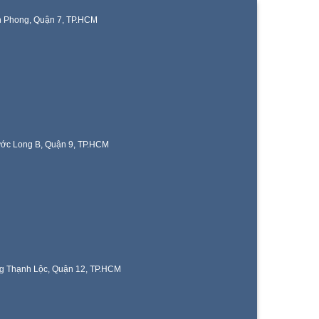
n Phong, Quận 7, TP.HCM
ước Long B, Quận 9, TP.HCM
g Thạnh Lộc, Quận 12, TP.HCM