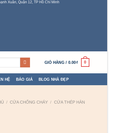
ạnh Xuân, Quận 12, TP Hồ Chí Minh
0
GIỎ HÀNG /
0.00
₫
ÊN HỆ
BÁO GIÁ
BLOG NHÀ ĐẸP
HỦ
/
CỬA CHỐNG CHÁY
/
CỬA THÉP HÀN