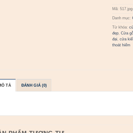
Mã:
517.jp
Danh mục:
Từ khóa:
cử
đẹp
,
Cửa gỗ
đại
,
cửa kiể
thoát hiểm
MÔ TẢ
ĐÁNH GIÁ (0)
ẢN PHẨM TƯƠNG TỰ