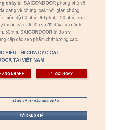
ng cháy
tại
SAIGONDOOR
phong phú về
đa dạng về chủng loại, thời gian chống
ác mức độ 60 phút, 90 phút, 120 phút hoặc
ùy thuộc vào vật liệu và độ dày của cánh
mm, 50mm.
SAIGONDOOR
là đơn vị
ng cấp các sản phẩm chất lượng cao.
G SIÊU THỊ CỬA CAO CẤP
OOR TẠI VIỆT NAM
HÀNG NHANH
GỌI NGAY
ĐĂNG KÝ TƯ VẤN SẢN PHẨM
TẢI BẢNG GIÁ