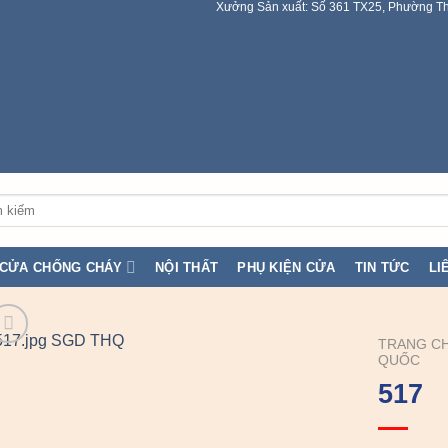
Xưởng Sản xuất: Số 361 TX25, Phường Th
:
CỬA CHỐNG CHÁY
NỘI THẤT
PHỤ KIỆN CỬA
TIN TỨC
LI
TRANG C
QUỐC
517