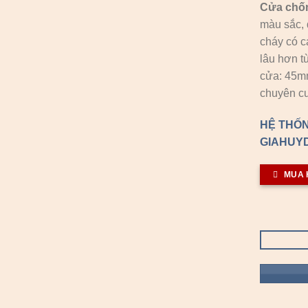
Cửa chố
màu sắc, 
cháy có c
lâu hơn t
cửa: 45
chuyên cu
HỆ THỐN
GIAHUYD
MUA 