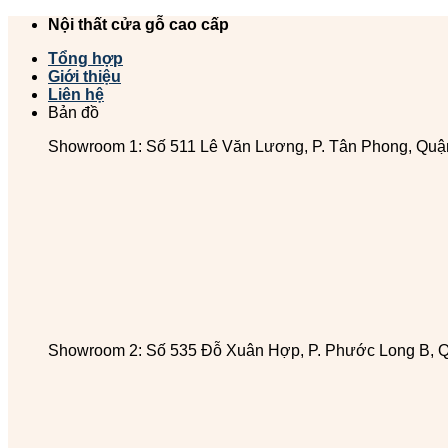
Chuyển
Nội thất cửa gỗ cao cấp
đến
Tổng hợp
nội
Giới thiệu
dung
Liên hệ
Bản đồ
Showroom 1: Số 511 Lê Văn Lương, P. Tân Phong, Quậ
Showroom 2: Số 535 Đỗ Xuân Hợp, P. Phước Long B, 