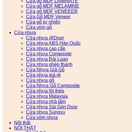
Cửa gỗ MDF LAMINATE
Cửa gỗ MDF MELAMINE
Cửa gỗ MDF VENEEER
Cửa Gỗ MDF Veneer
Cửa gỗ tự nhiên
Cửa vòm gỗ
Cửa nhựa
Cửa nhựa @Door
Cửa nhựa ABS Hàn Quốc
Cửa nhựa cao cấp
Cửa nhựa Composite
Cửa nhựa Đài Loan
Cửa nhựa ghép thanh
Cửa Nhựa Giả Gỗ
Cửa nhựa giá rẻ
Cửa nhựa gỗ
Cửa Nhựa Gỗ Composite
Cửa nhựa lõi thép
Cửa nhựa Malaysia
Cửa nhựa nhà tắm
Cửa nhựa Sài Gòn Door
Cửa nhựa Sungyu
Cửa vòm nhựa
Nội thất
NỘI THẤT