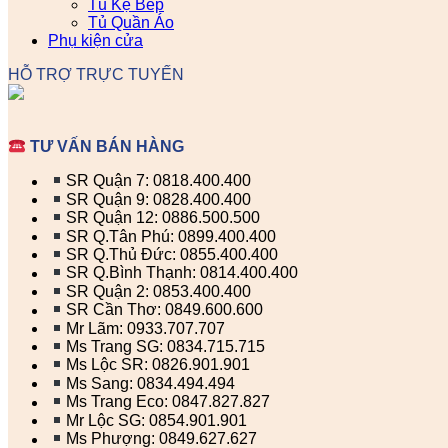
Tủ Kệ Bếp
Tủ Quần Áo
Phụ kiện cửa
HỖ TRỢ TRỰC TUYẾN
TƯ VẤN BÁN HÀNG
SR Quận 7: 0818.400.400
SR Quận 9: 0828.400.400
SR Quận 12: 0886.500.500
SR Q.Tân Phú: 0899.400.400
SR Q.Thủ Đức: 0855.400.400
SR Q.Bình Thạnh: 0814.400.400
SR Quận 2: 0853.400.400
SR Cần Thơ: 0849.600.600
Mr Lãm: 0933.707.707
Ms Trang SG: 0834.715.715
Ms Lộc SR: 0826.901.901
Ms Sang: 0834.494.494
Ms Trang Eco: 0847.827.827
Mr Lộc SG: 0854.901.901
Ms Phượng: 0849.627.627