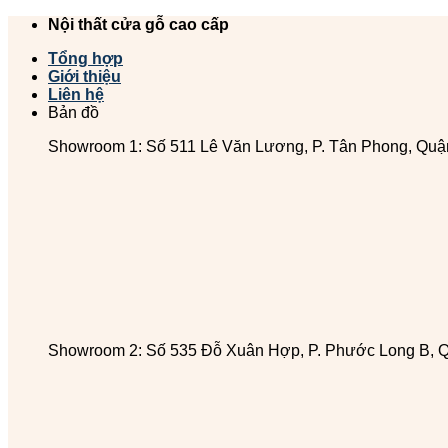
Chuyển
Nội thất cửa gỗ cao cấp
đến
Tổng hợp
nội
Giới thiệu
dung
Liên hệ
Bản đồ
Showroom 1: Số 511 Lê Văn Lương, P. Tân Phong, Quậ
Showroom 2: Số 535 Đỗ Xuân Hợp, P. Phước Long B, 