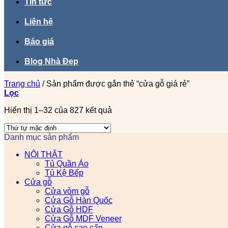
Tin tức
Liên hệ
Báo giá
Blog Nhà Đẹp
Trang chủ
/
Sản phẩm được gắn thẻ “cửa gỗ giá rẻ”
Lọc
Hiển thị 1–32 của 827 kết quả
Danh mục sản phẩm
NỘI THẤT
Tủ Quần Áo
Tủ Kệ Bếp
Cửa gỗ
Cửa vòm gỗ
Cửa Gỗ Hàn Quốc
Cửa Gỗ HDF
Cửa Gỗ MDF Veneer
Cửa gỗ cao cấp