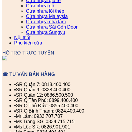
Cửa nhựa giá rẻ
Cửa nhựa gỗ
Cửa nhựa lõi thép
Cửa nhựa Malaysia
Cửa nhựa nhà tắm
Cửa nhựa Sài Gòn Door
Cửa nhựa Sungyu
Nội thất
Phụ kiện cửa
HỖ TRỢ TRỰC TUYẾN
☎ TƯ VẤN BÁN HÀNG
▪️SR Quận 7: 0818.400.400
▪️SR Quận 9: 0828.400.400
▪️SR Quận 12: 0886.500.500
▪️SR Q.Tân Phú: 0899.400.400
▪️SR Q.Thủ Đức: 0855.400.400
▪️SR Q.Bình Thạnh: 0824.400.400
▪️Mr Lãm: 0933.707.707
▪️Ms Trang SG: 0834.715.715
▪️Ms Lộc SR: 0826.901.901