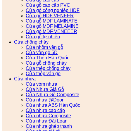
Cửa gỗ cao cấp PVC
Cửa gỗ công nghiệp HDF
Cửa gỗ HDF VENEER
Cửa gỗ MDF LAMINATE
Cửa gỗ MDF MELAMINE
Cửa gỗ MDF VENEEER
Cửa gỗ tự nhiên
Cửa chống cháy
Cửa nhôm vân gỗ
Cửa vân gỗ 5D
Cửa Thép Hàn Quốc
Cửa gỗ chống cháy
Cửa thép chống cháy
Cửa thép vân gỗ
Cửa nhựa
Cửa vòm nhựa
Cửa Nhựa Giả Gỗ
Cửa Nhựa Gỗ Composite
Cửa nhựa @Door
Cửa nhựa ABS Hàn Quốc
Cửa nhựa cao cấp
Cửa nhựa Composite
Cửa nhựa Đài Loan
Cửa nhựa ghép thanh