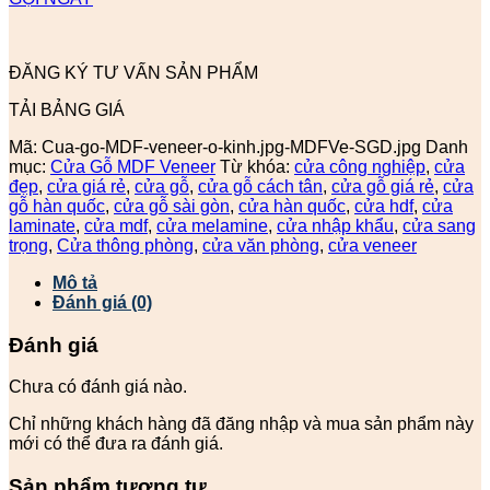
ĐĂNG KÝ TƯ VẤN SẢN PHẨM
TẢI BẢNG GIÁ
Mã:
Cua-go-MDF-veneer-o-kinh.jpg-MDFVe-SGD.jpg
Danh
mục:
Cửa Gỗ MDF Veneer
Từ khóa:
cửa công nghiệp
,
cửa
đẹp
,
cửa giá rẻ
,
cửa gỗ
,
cửa gỗ cách tân
,
cửa gỗ giá rẻ
,
cửa
gỗ hàn quốc
,
cửa gỗ sài gòn
,
cửa hàn quốc
,
cửa hdf
,
cửa
laminate
,
cửa mdf
,
cửa melamine
,
cửa nhập khẩu
,
cửa sang
trọng
,
Cửa thông phòng
,
cửa văn phòng
,
cửa veneer
Mô tả
Đánh giá (0)
Đánh giá
Chưa có đánh giá nào.
Chỉ những khách hàng đã đăng nhập và mua sản phẩm này
mới có thể đưa ra đánh giá.
Sản phẩm tương tự