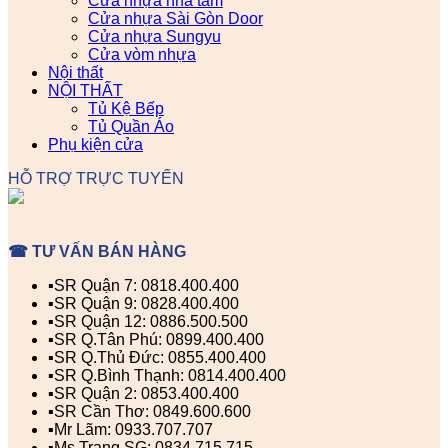
Cửa nhựa nhà tắm
Cửa nhựa Sài Gòn Door
Cửa nhựa Sungyu
Cửa vòm nhựa
Nội thất
NỘI THẤT
Tủ Kệ Bếp
Tủ Quần Áo
Phụ kiện cửa
HỖ TRỢ TRỰC TUYẾN
☎ TƯ VẤN BÁN HÀNG
▪️SR Quận 7: 0818.400.400
▪️SR Quận 9: 0828.400.400
▪️SR Quận 12: 0886.500.500
▪️SR Q.Tân Phú: 0899.400.400
▪️SR Q.Thủ Đức: 0855.400.400
▪️SR Q.Bình Thạnh: 0814.400.400
▪️SR Quận 2: 0853.400.400
▪️SR Cần Thơ: 0849.600.600
▪️Mr Lãm: 0933.707.707
▪️Ms Trang SG: 0834.715.715