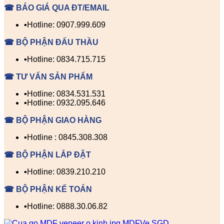
☎ BÁO GIÁ QUA ĐT/EMAIL
▪️Hotline: 0907.999.609
☎ BỘ PHẬN ĐẤU THẦU
▪️Hotline: 0834.715.715
☎ TƯ VẤN SẢN PHẨM
▪️Hotline: 0834.531.531
▪️Hotline: 0932.095.646
☎ BỘ PHẬN GIAO HÀNG
▪️Hotline : 0845.308.308
☎ BỘ PHẬN LẮP ĐẶT
▪️Hotline: 0839.210.210
☎ BỘ PHẬN KẾ TOÁN
▪️Hotline: 0888.30.06.82