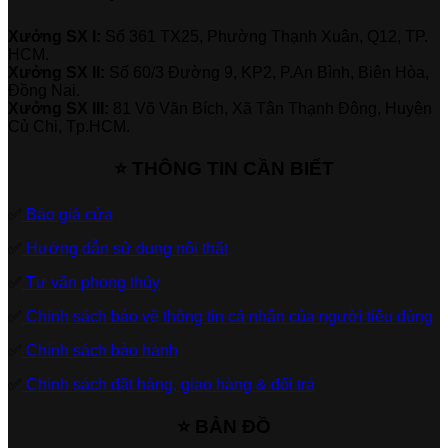
Xưởng SX I:
Số 361 TX25, Phường Thạnh Xuân, Q12, TP.
HCM.
Xưởng SX II:
Số 60/3 Đường 9, KP2, P.An Bình, Biên Hòa,
Đồng Nai.
Xưởng SX III:
81 Võ Văn Bích, Xã Tân Thạnh Đông, Huyện
Củ Chi, Tp.HCM.
⭐ THÔNG TIN CẦN BIẾT
✅
Báo giá cửa
✅
Hướng dẫn sử dụng nội thất
✅
Tư vấn phong thủy
✅
Chính sách bảo vệ thông tin cá nhân của người tiêu dùng
✅
Chính sách bảo hành
✅
Chính sách đặt hàng, giao hàng & đổi trả
⭐ BẢN ĐỒ