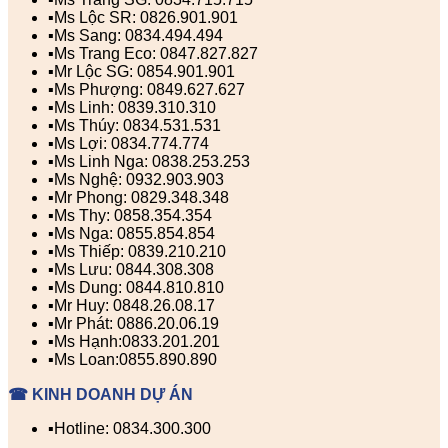
▪️Ms Lộc SR: 0826.901.901
▪️Ms Sang: 0834.494.494
▪️Ms Trang Eco: 0847.827.827
▪️Mr Lộc SG: 0854.901.901
▪️Ms Phượng: 0849.627.627
▪️Ms Linh: 0839.310.310
▪️Ms Thúy: 0834.531.531
▪️Ms Lợi: 0834.774.774
▪️Ms Linh Nga: 0838.253.253
▪️Ms Nghệ: 0932.903.903
▪️Mr Phong: 0829.348.348
▪️Ms Thy: 0858.354.354
▪️Ms Nga: 0855.854.854
▪️Ms Thiếp: 0839.210.210
▪️Ms Lưu: 0844.308.308
▪️Ms Dung: 0844.810.810
▪️Mr Huy: 0848.26.08.17
▪️Mr Phát: 0886.20.06.19
▪️Ms Hạnh:0833.201.201
▪️Ms Loan:0855.890.890
☎ KINH DOANH DỰ ÁN
▪️Hotline: 0834.300.300