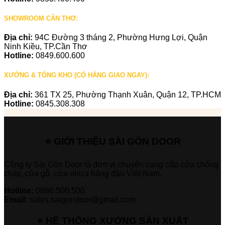
SHOWROOM CẦN THƠ:
Địa chỉ:
94C Đường 3 tháng 2, Phường Hưng Lợi, Quận
Ninh Kiều, TP.Cần Thơ
Hotline:
0849.600.600
XƯỞNG & TỔNG KHO (CÓ HÀNG GIAO NGAY):
Địa chỉ:
361 TX 25, Phường Thạnh Xuân, Quận 12, TP.HCM
Hotline:
0845.308.308
⭐ GIỚI THIỆU SÀI GÒN DOOR
Công ty Sài Gòn Door là đơn vị chuyên cung cấp cửa chống
cháy, cửa gỗ, cửa nhựa hàng đầu Việt Nam.
Hotline:
0886.500.500
Email:
sales.saigondoor@gmail.com
⭐ HỆ THỐNG XƯỞNG SẢN XUẤT