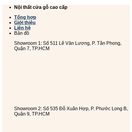
Chuyển
Nội thất cửa gỗ cao cấp
đến
Tổng hợp
nội
Giới thiệu
dung
Liên hệ
Bản đồ
Showroom 1: Số 511 Lê Văn Lương, P. Tân Phong,
Quận 7, TP.HCM
Showroom 2: Số 535 Đỗ Xuân Hợp, P. Phước Long B,
Quận 9, TP.HCM