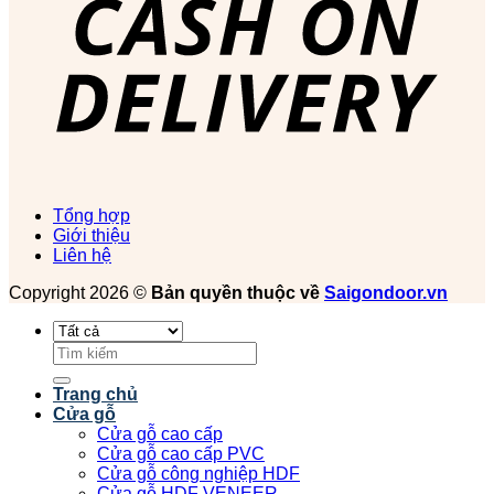
Tổng hợp
Giới thiệu
Liên hệ
Copyright 2026 ©
Bản quyền thuộc về
Saigondoor.vn
Tìm
kiếm:
Trang chủ
Cửa gỗ
Cửa gỗ cao cấp
Cửa gỗ cao cấp PVC
Cửa gỗ công nghiệp HDF
Cửa gỗ HDF VENEER