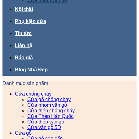
Cửa nhôm vân gỗ
Nội thất
Phụ kiện cửa
Tin tức
Liên hệ
Báo giá
Blog Nhà Đẹp
Danh mục sản phẩm
Cửa chống cháy
Cửa gỗ chống cháy
Cửa nhôm vân gỗ
Cửa thép chống cháy
Cửa Thép Hàn Quốc
Cửa thép vân gỗ
Cửa vân gỗ 5D
Cửa gỗ
Cửa gỗ cao cấp