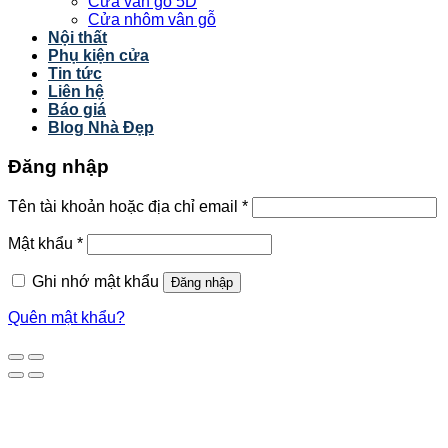
Cửa vân gỗ 5D
Cửa nhôm vân gỗ
Nội thất
Phụ kiện cửa
Tin tức
Liên hệ
Báo giá
Blog Nhà Đẹp
Đăng nhập
Tên tài khoản hoặc địa chỉ email
*
Mật khẩu
*
Ghi nhớ mật khẩu
Đăng nhập
Quên mật khẩu?