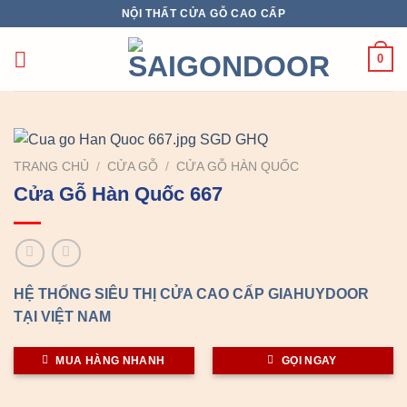
Chuyển
NỘI THẤT CỬA GỖ CAO CẤP
đến
nội
0
dung
TRANG CHỦ
/
CỬA GỖ
/
CỬA GỖ HÀN QUỐC
Cửa Gỗ Hàn Quốc 667
HỆ THỐNG SIÊU THỊ CỬA CAO CẤP GIAHUYDOOR
TẠI VIỆT NAM
MUA HÀNG NHANH
GỌI NGAY