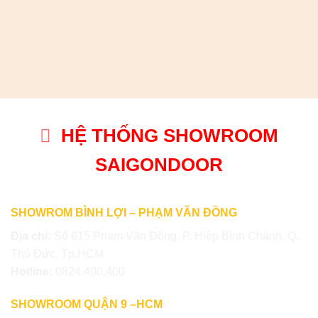
HỆ THỐNG SHOWROOM
SAIGONDOOR
SHOWROM BÌNH LỢI – PHẠM VĂN ĐỒNG
Địa chỉ:
Số 615 Phạm Văn Đồng, P. Hiệp Bình Chánh, Q.
Thủ Đức, Tp.HCM
Hotline:
0824.400.400
SHOWROOM QUẬN 9 –HCM