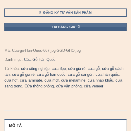
ĐĂNG KÝ TƯ VẤN SẢN PHẨM
TẢI BẢNG GIÁ
Mã:
Cua-go-Han-Quoc-667.jpg-SGD-GHQ.jpg
Danh mục:
Cửa Gỗ Hàn Quốc
Từ khóa:
cửa công nghiệp
,
cửa đẹp
,
cửa giá rẻ
,
cửa gỗ
,
cửa gỗ cách
tân
,
cửa gỗ giá rẻ
,
cửa gỗ hàn quốc
,
cửa gỗ sài gòn
,
cửa hàn quốc
,
cửa hdf
,
cửa laminate
,
cửa mdf
,
cửa melamine
,
cửa nhập khẩu
,
cửa
sang trọng
,
Cửa thông phòng
,
cửa văn phòng
,
cửa veneer
MÔ TẢ