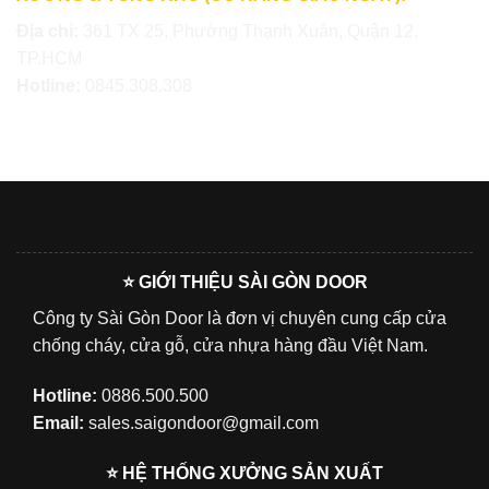
Địa chỉ:
361 TX 25, Phường Thạnh Xuân, Quận 12,
TP.HCM
Hotline:
0845.308.308
⭐ GIỚI THIỆU SÀI GÒN DOOR
Công ty Sài Gòn Door là đơn vị chuyên cung cấp cửa
chống cháy, cửa gỗ, cửa nhựa hàng đầu Việt Nam.
Hotline:
0886.500.500
Email:
sales.saigondoor@gmail.com
⭐ HỆ THỐNG XƯỞNG SẢN XUẤT