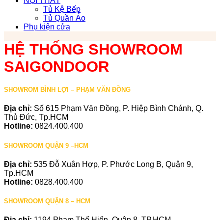
NỘI THẤT
Tủ Kệ Bếp
Tủ Quần Áo
Phụ kiện cửa
HỆ THỐNG SHOWROOM
SAIGONDOOR
SHOWROM BÌNH LỢI – PHẠM VĂN ĐỒNG
Địa chỉ:
Số 615 Phạm Văn Đồng, P. Hiệp Bình Chánh, Q.
Thủ Đức, Tp.HCM
Hotline:
0824.400.400
SHOWROOM QUẬN 9 –HCM
Địa chỉ:
535 Đỗ Xuân Hợp, P. Phước Long B, Quận 9,
Tp.HCM
Hotline:
0828.400.400
SHOWROOM QUẬN 8 – HCM
Địa chỉ:
1194 Phạm Thế Hiển, Quận 8, TP.HCM