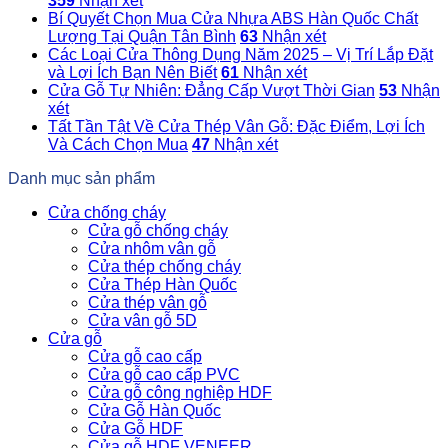
359
Nhận xét
Bí Quyết Chọn Mua Cửa Nhựa ABS Hàn Quốc Chất
Lượng Tại Quận Tân Bình
63
Nhận xét
Các Loại Cửa Thông Dụng Năm 2025 – Vị Trí Lắp Đặt
và Lợi Ích Bạn Nên Biết
61
Nhận xét
Cửa Gỗ Tự Nhiên: Đẳng Cấp Vượt Thời Gian
53
Nhận
xét
Tất Tần Tật Về Cửa Thép Vân Gỗ: Đặc Điểm, Lợi Ích
Và Cách Chọn Mua
47
Nhận xét
Danh mục sản phẩm
Cửa chống cháy
Cửa gỗ chống cháy
Cửa nhôm vân gỗ
Cửa thép chống cháy
Cửa Thép Hàn Quốc
Cửa thép vân gỗ
Cửa vân gỗ 5D
Cửa gỗ
Cửa gỗ cao cấp
Cửa gỗ cao cấp PVC
Cửa gỗ công nghiệp HDF
Cửa Gỗ Hàn Quốc
Cửa Gỗ HDF
Cửa gỗ HDF VENEER