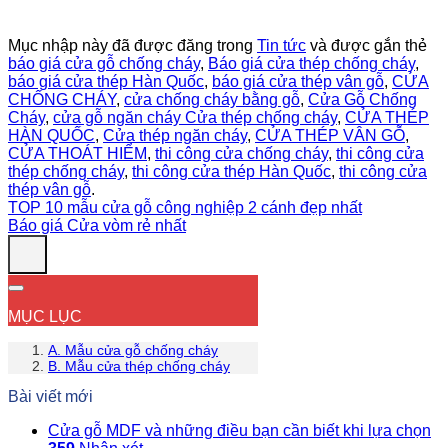
Mục nhập này đã được đăng trong
Tin tức
và được gắn thẻ
báo giá cửa gỗ chống cháy
,
Báo giá cửa thép chống cháy
,
báo giá cửa thép Hàn Quốc
,
báo giá cửa thép vân gỗ
,
CỬA
CHỐNG CHÁY
,
cửa chống cháy bằng gỗ
,
Cửa Gỗ Chống
Cháy
,
cửa gỗ ngăn cháy Cửa thép chống cháy
,
CỬA THÉP
HÀN QUỐC
,
Cửa thép ngăn cháy
,
CỬA THÉP VÂN GỖ
,
CỬA THOÁT HIỂM
,
thi công cửa chống cháy
,
thi công cửa
thép chống cháy
,
thi công cửa thép Hàn Quốc
,
thi công cửa
thép vân gỗ
.
TOP 10 mẫu cửa gỗ công nghiệp 2 cánh đẹp nhất
Báo giá Cửa vòm rẻ nhất
MỤC LỤC
A. Mẫu cửa gỗ chống cháy
B. Mẫu cửa thép chống cháy
Bài viết mới
Cửa gỗ MDF và những điều bạn cần biết khi lựa chọn