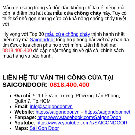
Màu đen sang trọng và độc đáo không chỉ là nét riêng mà
còn là điểm thu hút của m
ẫu cửa chống cháy
này. Tuy có
thiết kế nhỏ gọn nhưng cửa có khả năng chống cháy tuyệt
vời.
Hy vọng với Top 30
mẫu cửa chống cháy
thịnh hành nhất
hiện nay mà
Saigondoor
tổng hợp trong bài viết này bạn đã
tìm được lựa chọn phù hợp với mình. Liên hệ hotline:
0818.400.400
để cập nhật thông tin về giá cả, chính sách
mua hàng và bảo hành.
LIÊN HỆ TƯ VẤN THI CÔNG CỬA TẠI
SAIGONDOOR:
0818.400.400
Địa chỉ:
511 Lê Văn Lương, Phường Tân Phong,
Quận 7, Tp.HCM
Email:
info@saigondoor.vn
Website:
https://saigondoor.vn
–
https://saigondoor.net
Fanpage:
https://www.facebook.com/SaigonDoor/
Youtube:
https://www.youtube.com/c/SAIGONDOOR
Maps:
Sài Gòn Door