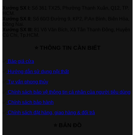
Xưởng SX I:
Số 361 TX25, Phường Thạnh Xuân, Q12, TP.
HCM.
Xưởng SX II:
Số 60/3 Đường 9, KP2, P.An Bình, Biên Hòa,
Đồng Nai.
Xưởng SX III:
81 Võ Văn Bích, Xã Tân Thạnh Đông, Huyện
Củ Chi, Tp.HCM.
⭐ THÔNG TIN CẦN BIẾT
✅
Báo giá cửa
✅
Hướng dẫn sử dụng nội thất
✅
Tư vấn phong thủy
✅
Chính sách bảo vệ thông tin cá nhân của người tiêu dùng
✅
Chính sách bảo hành
✅
Chính sách đặt hàng, giao hàng & đổi trả
⭐ BẢN ĐỒ