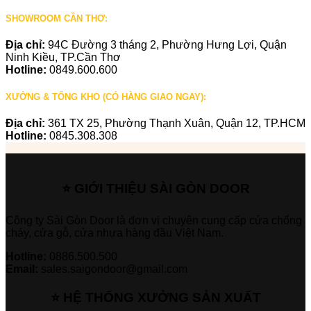
SHOWROOM CẦN THƠ:
Địa chỉ:
94C Đường 3 tháng 2, Phường Hưng Lợi, Quận
Ninh Kiều, TP.Cần Thơ
Hotline:
0849.600.600
XƯỞNG & TỔNG KHO (CÓ HÀNG GIAO NGAY):
Địa chỉ:
361 TX 25, Phường Thạnh Xuân, Quận 12, TP.HCM
Hotline:
0845.308.308
⭐ GIỚI THIỆU SÀI GÒN DOOR
Công ty Sài Gòn Door là đơn vị chuyên cung cấp cửa chống
cháy, cửa gỗ, cửa nhựa hàng đầu Việt Nam.
Hotline:
0886.500.500
Email:
sales.saigondoor@gmail.com
⭐ HỆ THỐNG XƯỞNG SẢN XUẤT