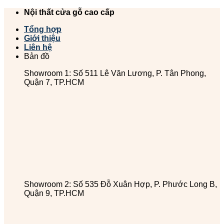
Chuyển
Nội thất cửa gỗ cao cấp
đến
Tổng hợp
nội
Giới thiệu
dung
Liên hệ
Bản đồ
Showroom 1: Số 511 Lê Văn Lương, P. Tân Phong,
Quận 7, TP.HCM
Showroom 2: Số 535 Đỗ Xuân Hợp, P. Phước Long B,
Quận 9, TP.HCM