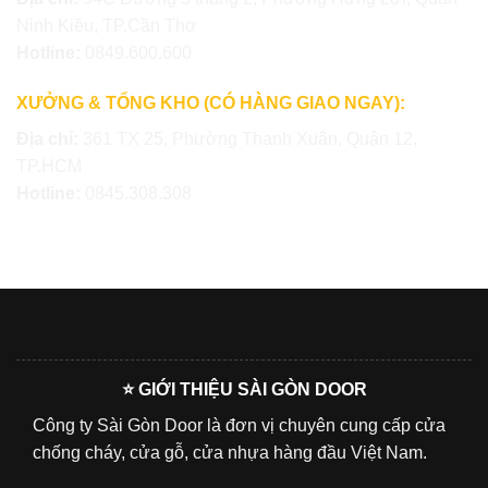
Ninh Kiều, TP.Cần Thơ
Hotline:
0849.600.600
XƯỞNG & TỔNG KHO (CÓ HÀNG GIAO NGAY):
Địa chỉ:
361 TX 25, Phường Thạnh Xuân, Quận 12,
TP.HCM
Hotline:
0845.308.308
⭐ GIỚI THIỆU SÀI GÒN DOOR
Công ty Sài Gòn Door là đơn vị chuyên cung cấp cửa
chống cháy, cửa gỗ, cửa nhựa hàng đầu Việt Nam.