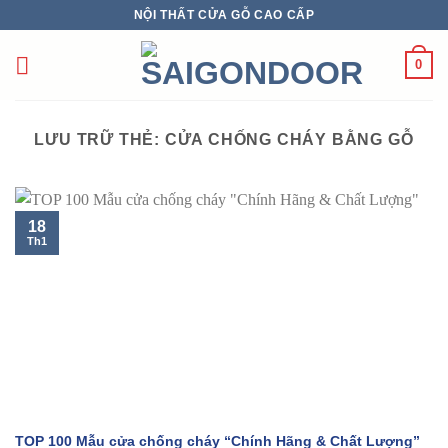
Chuyển
NỘI THẤT CỬA GỖ CAO CẤP
đến
nội
0
dung
LƯU TRỮ THẺ:
CỬA CHỐNG CHÁY BẰNG GỖ
18
Th1
TOP 100 Mẫu cửa chống cháy “Chính Hãng & Chất Lượng”