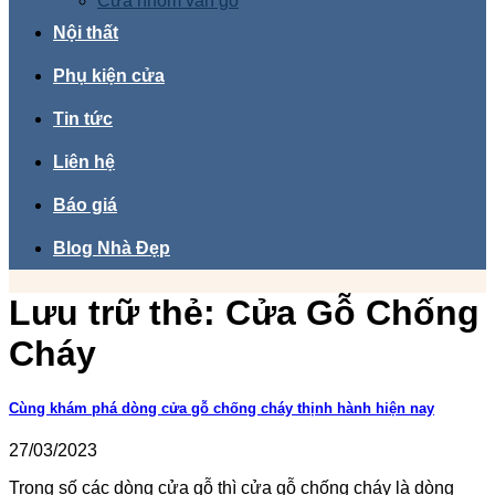
Cửa nhôm vân gỗ
Nội thất
Phụ kiện cửa
Tin tức
Liên hệ
Báo giá
Blog Nhà Đẹp
Lưu trữ thẻ:
Cửa Gỗ Chống
Cháy
Cùng khám phá dòng cửa gỗ chống cháy thịnh hành hiện nay
27/03/2023
Trong số các dòng cửa gỗ thì cửa gỗ chống cháy là dòng