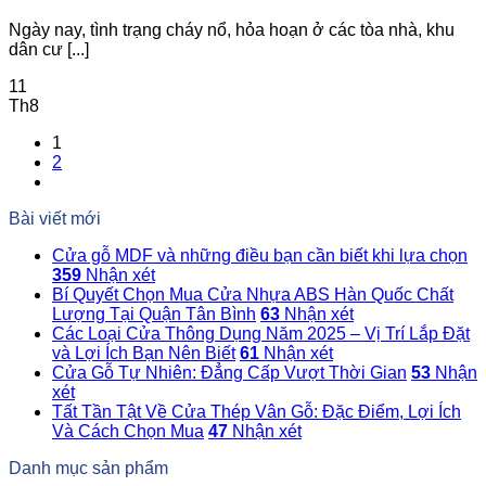
Ngày nay, tình trạng cháy nổ, hỏa hoạn ở các tòa nhà, khu
dân cư [...]
11
Th8
1
2
Bài viết mới
Cửa gỗ MDF và những điều bạn cần biết khi lựa chọn
359
Nhận xét
Bí Quyết Chọn Mua Cửa Nhựa ABS Hàn Quốc Chất
Lượng Tại Quận Tân Bình
63
Nhận xét
Các Loại Cửa Thông Dụng Năm 2025 – Vị Trí Lắp Đặt
và Lợi Ích Bạn Nên Biết
61
Nhận xét
Cửa Gỗ Tự Nhiên: Đẳng Cấp Vượt Thời Gian
53
Nhận
xét
Tất Tần Tật Về Cửa Thép Vân Gỗ: Đặc Điểm, Lợi Ích
Và Cách Chọn Mua
47
Nhận xét
Danh mục sản phẩm