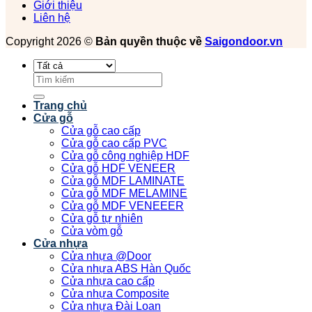
Giới thiệu
Liên hệ
Copyright 2026 ©
Bản quyền thuộc về
Saigondoor.vn
Tìm
kiếm:
Trang chủ
Cửa gỗ
Cửa gỗ cao cấp
Cửa gỗ cao cấp PVC
Cửa gỗ công nghiệp HDF
Cửa gỗ HDF VENEER
Cửa gỗ MDF LAMINATE
Cửa gỗ MDF MELAMINE
Cửa gỗ MDF VENEEER
Cửa gỗ tự nhiên
Cửa vòm gỗ
Cửa nhựa
Cửa nhựa @Door
Cửa nhựa ABS Hàn Quốc
Cửa nhựa cao cấp
Cửa nhựa Composite
Cửa nhựa Đài Loan