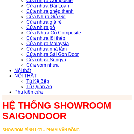
Cửa nhựa Composite
Cửa nhựa Đài Loan
Cửa nhựa ghép thanh
Cửa Nhựa Giả Gỗ
Cửa nhựa giá rẻ
Cửa nhựa gỗ
Cửa Nhựa Gỗ Composite
Cửa nhựa lõi thép
Cửa nhựa Malaysia
Cửa nhựa nhà tắm
Cửa nhựa Sài Gòn Door
Cửa nhựa Sungyu
Cửa vòm nhựa
Nội thất
NỘI THẤT
Tủ Kệ Bếp
Tủ Quần Áo
Phụ kiện cửa
HỆ THỐNG SHOWROOM
SAIGONDOOR
SHOWROM BÌNH LỢI – PHẠM VĂN ĐỒNG