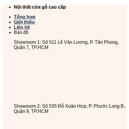
Chuyển
Nội thất cửa gỗ cao cấp
đến
Tổng hợp
nội
Giới thiệu
dung
Liên hệ
Bản đồ
Showroom 1: Số 511 Lê Văn Lương, P. Tân Phong,
Quận 7, TP.HCM
Showroom 2: Số 535 Đỗ Xuân Hợp, P. Phước Long B,
Quận 9, TP.HCM