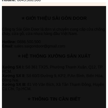
⭐ GIỚI THIỆU SÀI GÒN DOOR
Công ty Sài Gòn Door là đơn vị chuyên cung cấp cửa chống
cháy, cửa gỗ, cửa nhựa hàng đầu Việt Nam.
Hotline:
0886.500.500
Email:
sales.saigondoor@gmail.com
⭐ HỆ THỐNG XƯỞNG SẢN XUẤT
Xưởng SX I:
Số 361 TX25, Phường Thạnh Xuân, Q12, TP.
HCM.
Xưởng SX II:
Số 60/3 Đường 9, KP2, P.An Bình, Biên Hòa,
Đồng Nai.
Xưởng SX III:
81 Võ Văn Bích, Xã Tân Thạnh Đông, Huyện
Củ Chi, Tp.HCM.
⭐ THÔNG TIN CẦN BIẾT