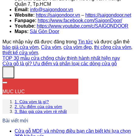
Quận 7, Tp.HCM
Email:
info@saigondoor.vn
Website:
https://saigondoor.vn
–
https://saigondoor.net
Fanpage:
https://www.facebook.com/SaigonDoor/
Youtube:
https://www.youtube.com/c/SAIGONDOOR
Maps:
Sài Gòn Door
Mục nhập này đã được đăng trong
Tin tức
và được gắn thẻ
báo giá cửa vòm
,
Cửa vòm
,
cửa vòm đẹp
,
thi công cửa vòm
,
thiết kế cửa vòm
.
TOP 30 mẫu cửa chống cháy thịnh hành nhất hiện nay
Cửa gỗ là gì? Ưu điểm và phân loại các dòng cửa gỗ
MỤC LỤC
1. Cửa vòm là gì?
2. Ưu điểm của cửa vòm​
3. Báo giá cửa vòm​ rẻ nhất
Bài viết mới
Cửa gỗ MDF và những điều bạn cần biết khi lựa chọn