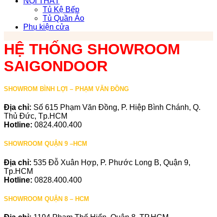
NỘI THẤT
Tủ Kệ Bếp
Tủ Quần Áo
Phụ kiện cửa
HỆ THỐNG SHOWROOM
SAIGONDOOR
SHOWROM BÌNH LỢI – PHẠM VĂN ĐỒNG
Địa chỉ:
Số 615 Phạm Văn Đồng, P. Hiệp Bình Chánh, Q.
Thủ Đức, Tp.HCM
Hotline:
0824.400.400
SHOWROOM QUẬN 9 –HCM
Địa chỉ:
535 Đỗ Xuân Hợp, P. Phước Long B, Quận 9,
Tp.HCM
Hotline:
0828.400.400
SHOWROOM QUẬN 8 – HCM