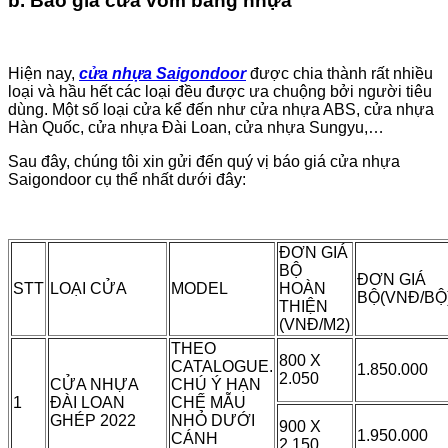
b. Báo giá cửa vòm bằng nhựa
Hiện nay,
cửa nhựa Saigondoor
được chia thành rất nhiều
loại và hầu hết các loại đều được ưa chuộng bởi người tiêu
dùng. Một số loại cửa kể đến như cửa nhựa ABS, cửa nhựa
Hàn Quốc, cửa nhựa Đài Loan, cửa nhựa Sungyu,…
Sau đây, chúng tôi xin gửi đến quý vị báo giá cửa nhựa
Saigondoor cụ thể nhất dưới đây:
ĐƠN GIÁ
BỘ
ĐƠN GIÁ
STT
LOẠI CỬA
MODEL
HOÀN
BỘ(VNĐ/BỘ
THIỆN
(VNĐ/M2)
THEO
800 X
CATALOGUE.
1.850.000
2.050
CỬA NHỰA
CHÚ Ý HẠN
1
ĐÀI LOAN
CHẾ MẪU
GHÉP 2022
NHỎ DƯỚI
900 X
1.950.000
CÁNH
2.150