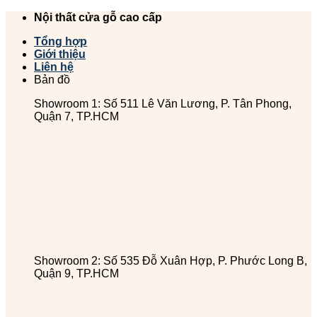
Chuyển
Nội thất cửa gỗ cao cấp
đến
Tổng hợp
nội
Giới thiệu
dung
Liên hệ
Bản đồ
Showroom 1: Số 511 Lê Văn Lương, P. Tân Phong,
Quận 7, TP.HCM
Showroom 2: Số 535 Đỗ Xuân Hợp, P. Phước Long B,
Quận 9, TP.HCM