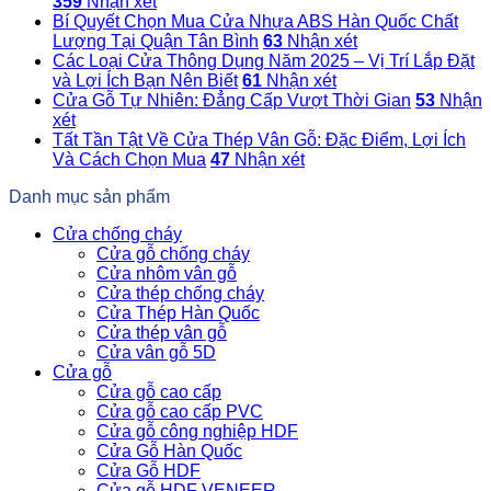
359
Nhận xét
Bí Quyết Chọn Mua Cửa Nhựa ABS Hàn Quốc Chất
Lượng Tại Quận Tân Bình
63
Nhận xét
Các Loại Cửa Thông Dụng Năm 2025 – Vị Trí Lắp Đặt
và Lợi Ích Bạn Nên Biết
61
Nhận xét
Cửa Gỗ Tự Nhiên: Đẳng Cấp Vượt Thời Gian
53
Nhận
xét
Tất Tần Tật Về Cửa Thép Vân Gỗ: Đặc Điểm, Lợi Ích
Và Cách Chọn Mua
47
Nhận xét
Danh mục sản phẩm
Cửa chống cháy
Cửa gỗ chống cháy
Cửa nhôm vân gỗ
Cửa thép chống cháy
Cửa Thép Hàn Quốc
Cửa thép vân gỗ
Cửa vân gỗ 5D
Cửa gỗ
Cửa gỗ cao cấp
Cửa gỗ cao cấp PVC
Cửa gỗ công nghiệp HDF
Cửa Gỗ Hàn Quốc
Cửa Gỗ HDF
Cửa gỗ HDF VENEER