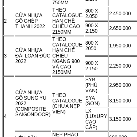
750MM
THEO
800 X
2.450.000
CỬA NHỰA
CATALOGUE.
2.050
2
GỖ GHÉP
HẠN CHẾ
900 X
THANH 2022
CHIỀU CAO
2.650.000
2.150
2150MM
THEO
800 X
CATALOGUE.
1.950.000
2050
CỬA NHỰA
HẠN CHẾ
3
ĐÀI LOAN ĐÚC
CHIỀU
2022
NGANG 900
900 X
2.250.000
VÀ CAO
2.150
2150MM
SYB
(PHỦ
2.950.000
VÂN)
CỬA NHỰA
THEO
GỖ SUNG YU
SYA
CATALOGUE
3.150.000
2022
(SƠN)
(CHƯA NẸP
(COMPOSITE
LX
VIỀN)
SAIGONDOOR)
4
(LUXURY
3.150.000
CAO
CẤP)
NẸP PHÀO