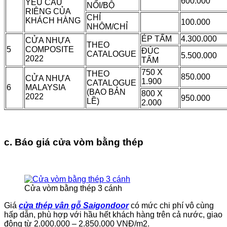
600.000
YÊU CẦU
NỔI/BỘ
RIÊNG CỦA
CHỈ
KHÁCH HÀNG
100.000
NHÔM/CHỈ
ÉP TẤM
4.300.000
CỬA NHỰA
THEO
5
COMPOSITE
ĐÚC
CATALOGUE
5.500.000
2022
TẤM
750 X
THEO
850.000
CỬA NHỰA
1.900
CATALOGUE
6
MALAYSIA
(BAO BẢN
800 X
2022
950.000
LỀ)
2.000
c. Báo giá cửa vòm bằng thép
Cửa vòm bằng thép 3 cánh
Giá
cửa thép vân gỗ Saigondoor
có mức chi phí vô cùng
hấp dẫn, phù hợp với hầu hết khách hàng trên cả nước, giao
động từ 2.000.000 – 2.850.000 VNĐ/m2.