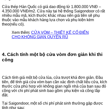
Cửa thép Hàn Quốc có giá dao động từ 1.800.000 VNĐ –
4.350.000 VNĐ/m2. Cửa này tại hệ thống Saigondoor có rất
nhiều mẫu mã, kích thước khác nhau nên giá tiền sẽ phụ
thuộc vào mẫu khách hàng lựa chọn và phụ kiện kèm
theo(nếu có).
Xem thêm:
CỬA VÒM – THIẾT KẾ CỔ ĐIỂN
CHO KHÔNG GIAN QUYẾN RŨ
4. Cách tính một bộ cửa vòm đơn giản khi thi
công
Cách tính giá một bộ cửa lùa, cửa trượt khá đơn giản. Đầu
tiên, để tính giá cửa vòm bạn cần xác định chất liệu cửa, kích
thước cửa phù hợp với không gian ngôi nhà của bạn sau đó
cộng với chi phí phát sinh bao gồm: phụ kiện và công lắp
đặt.
Tại Saigondoor, một số chi phí phát sinh thường gặp được
tính như sau: