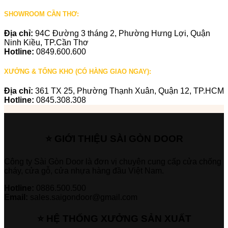
SHOWROOM CẦN THƠ:
Địa chỉ:
94C Đường 3 tháng 2, Phường Hưng Lợi, Quận
Ninh Kiều, TP.Cần Thơ
Hotline:
0849.600.600
XƯỞNG & TỔNG KHO (CÓ HÀNG GIAO NGAY):
Địa chỉ:
361 TX 25, Phường Thạnh Xuân, Quận 12, TP.HCM
Hotline:
0845.308.308
⭐ GIỚI THIỆU SÀI GÒN DOOR
Công ty Sài Gòn Door là đơn vị chuyên cung cấp cửa chống
cháy, cửa gỗ, cửa nhựa hàng đầu Việt Nam.
Hotline:
0886.500.500
Email:
sales.saigondoor@gmail.com
⭐ HỆ THỐNG XƯỞNG SẢN XUẤT