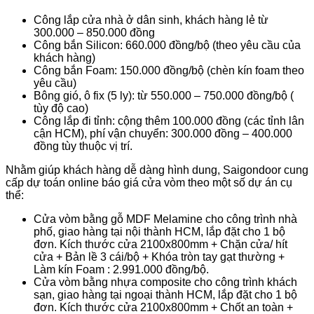
Công lắp cửa nhà ở dân sinh, khách hàng lẻ từ
300.000 – 850.000 đồng
Công bắn Silicon: 660.000 đồng/bộ (theo yêu cầu của
khách hàng)
Công bắn Foam: 150.000 đồng/bộ (chèn kín foam theo
yêu cầu)
Bông gió, ô fix (5 ly): từ 550.000 – 750.000 đồng/bộ (
tùy độ cao)
Công lắp đi tỉnh: cộng thêm 100.000 đồng (các tỉnh lân
cận HCM), phí vận chuyển: 300.000 đồng – 400.000
đồng tùy thuộc vị trí.
Nhằm giúp khách hàng dễ dàng hình dung, Saigondoor cung
cấp dự toán online báo giá cửa vòm theo một số dự án cụ
thể:
Cửa vòm bằng gỗ MDF Melamine cho công trình nhà
phố, giao hàng tại nội thành HCM, lắp đặt cho 1 bộ
đơn. Kích thước cửa 2100x800mm + Chặn cửa/ hít
cửa + Bản lề 3 cái/bộ + Khóa tròn tay gạt thường +
Làm kín Foam : 2.991.000 đồng/bộ.
Cửa vòm bằng nhựa composite cho công trình khách
sạn, giao hàng tại ngoại thành HCM, lắp đặt cho 1 bộ
đơn. Kích thước cửa 2100x800mm + Chốt an toàn +