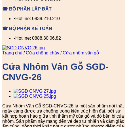
☎ BỘ PHẬN LẮP ĐẶT
▪️Hotline: 0839.210.210
☎ BỘ PHẬN KẾ TOÁN
▪️Hotline: 0888.30.06.82
Trang chủ
/
Cửa chống cháy
/
Cửa nhôm vân gỗ
Cửa Nhôm Vân Gỗ SGD-
CNVG-26
Cửa Nhôm Vân Gỗ SGD-CNVG-26 là một sản phẩm nội thất
ngày càng được ưa chuộng trong kiến trúc hiện đại, bởi sự
kết hợp hoàn hảo giữa tính thẩm mỹ của gỗ và độ bền bỉ của
nhôm. Sản phẩm này mang đến vẻ đẹp tự nhiên và cảm giác
ấm cúng, đồng thời khắc phục được những nhược điểm của