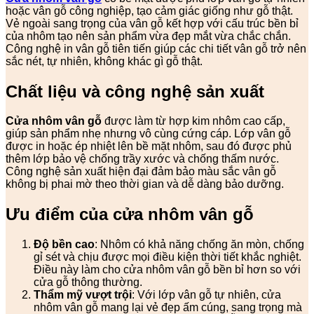
hoặc vân gỗ công nghiệp, tạo cảm giác giống như gỗ thật.
Vẻ ngoài sang trọng của vân gỗ kết hợp với cấu trúc bền bỉ
của nhôm tạo nên sản phẩm vừa đẹp mắt vừa chắc chắn.
Công nghệ in vân gỗ tiên tiến giúp các chi tiết vân gỗ trở nên
sắc nét, tự nhiên, không khác gì gỗ thật.
Chất liệu và công nghệ sản xuất
Cửa nhôm vân gỗ
được làm từ hợp kim nhôm cao cấp,
giúp sản phẩm nhẹ nhưng vô cùng cứng cáp. Lớp vân gỗ
được in hoặc ép nhiệt lên bề mặt nhôm, sau đó được phủ
thêm lớp bảo vệ chống trầy xước và chống thấm nước.
Công nghệ sản xuất hiện đại đảm bảo màu sắc vân gỗ
không bị phai mờ theo thời gian và dễ dàng bảo dưỡng.
Ưu điểm của cửa nhôm vân gỗ
Độ bền cao
: Nhôm có khả năng chống ăn mòn, chống
gỉ sét và chịu được mọi điều kiện thời tiết khắc nghiệt.
Điều này làm cho cửa nhôm vân gỗ bền bỉ hơn so với
cửa gỗ thông thường.
Thẩm mỹ vượt trội
: Với lớp vân gỗ tự nhiên, cửa
nhôm vân gỗ mang lại vẻ đẹp ấm cúng, sang trọng mà