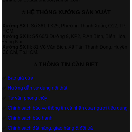
⭐ HỆ THỐNG XƯỞNG SẢN XUẤT
Xưởng SX I:
Số 361 TX25, Phường Thạnh Xuân, Q12, TP.
HCM.
Xưởng SX II:
Số 60/3 Đường 9, KP2, P.An Bình, Biên Hòa,
Đồng Nai.
Xưởng SX III:
81 Võ Văn Bích, Xã Tân Thạnh Đông, Huyện
Củ Chi, Tp.HCM.
⭐ THÔNG TIN CẦN BIẾT
✅
Báo giá cửa
✅
Hướng dẫn sử dụng nội thất
✅
Tư vấn phong thủy
✅
Chính sách bảo vệ thông tin cá nhân của người tiêu dùng
✅
Chính sách bảo hành
✅
Chính sách đặt hàng, giao hàng & đổi trả