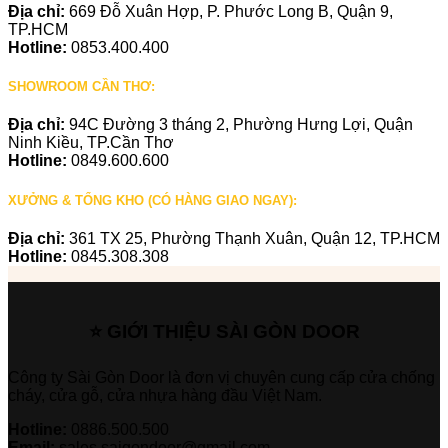
Địa chỉ:
669 Đỗ Xuân Hợp, P. Phước Long B, Quận 9,
TP.HCM
Hotline:
0853.400.400
SHOWROOM CẦN THƠ:
Địa chỉ:
94C Đường 3 tháng 2, Phường Hưng Lợi, Quận
Ninh Kiều, TP.Cần Thơ
Hotline:
0849.600.600
XƯỞNG & TỔNG KHO (CÓ HÀNG GIAO NGAY):
Địa chỉ:
361 TX 25, Phường Thạnh Xuân, Quận 12, TP.HCM
Hotline:
0845.308.308
⭐ GIỚI THIỆU SÀI GÒN DOOR
Công ty Sài Gòn Door là đơn vị chuyên cung cấp cửa chống
cháy, cửa gỗ, cửa nhựa hàng đầu Việt Nam.
Hotline:
0886.500.500
Email:
sales.saigondoor@gmail.com