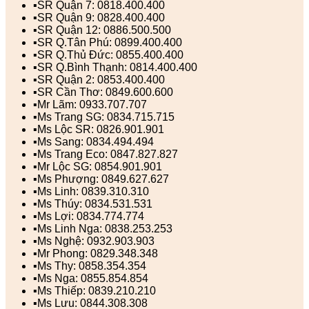
▪️SR Quận 7: 0818.400.400
▪️SR Quận 9: 0828.400.400
▪️SR Quận 12: 0886.500.500
▪️SR Q.Tân Phú: 0899.400.400
▪️SR Q.Thủ Đức: 0855.400.400
▪️SR Q.Bình Thạnh: 0814.400.400
▪️SR Quận 2: 0853.400.400
▪️SR Cần Thơ: 0849.600.600
▪️Mr Lãm: 0933.707.707
▪️Ms Trang SG: 0834.715.715
▪️Ms Lộc SR: 0826.901.901
▪️Ms Sang: 0834.494.494
▪️Ms Trang Eco: 0847.827.827
▪️Mr Lộc SG: 0854.901.901
▪️Ms Phượng: 0849.627.627
▪️Ms Linh: 0839.310.310
▪️Ms Thúy: 0834.531.531
▪️Ms Lợi: 0834.774.774
▪️Ms Linh Nga: 0838.253.253
▪️Ms Nghệ: 0932.903.903
▪️Mr Phong: 0829.348.348
▪️Ms Thy: 0858.354.354
▪️Ms Nga: 0855.854.854
▪️Ms Thiếp: 0839.210.210
▪️Ms Lưu: 0844.308.308