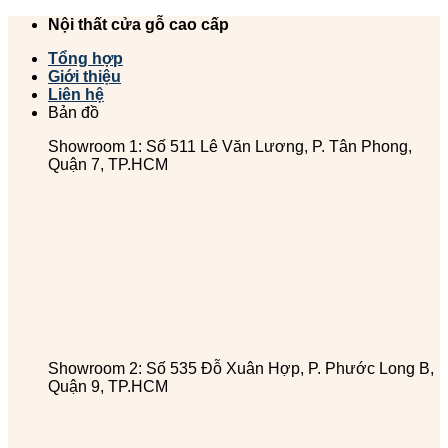
Chuyển
Nội thất cửa gỗ cao cấp
đến
Tổng hợp
nội
Giới thiệu
dung
Liên hệ
Bản đồ
Showroom 1: Số 511 Lê Văn Lương, P. Tân Phong,
Quận 7, TP.HCM
Showroom 2: Số 535 Đỗ Xuân Hợp, P. Phước Long B,
Quận 9, TP.HCM