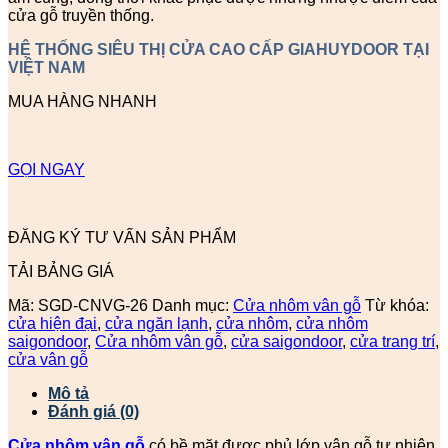
cửa gỗ truyền thống.
HỆ THỐNG SIÊU THỊ CỬA CAO CẤP GIAHUYDOOR TẠI
VIỆT NAM
MUA HÀNG NHANH
GỌI NGAY
ĐĂNG KÝ TƯ VẤN SẢN PHẨM
TẢI BẢNG GIÁ
Mã:
SGD-CNVG-26
Danh mục:
Cửa nhôm vân gỗ
Từ khóa:
cửa hiện đại
,
cửa ngăn lạnh
,
cửa nhôm
,
cửa nhôm
saigondoor
,
Cửa nhôm vân gỗ
,
cửa saigondoor
,
cửa trang trí
,
cửa vân gỗ
Mô tả
Đánh giá (0)
Cửa nhôm vân gỗ
có bề mặt được phủ lớp vân gỗ tự nhiên