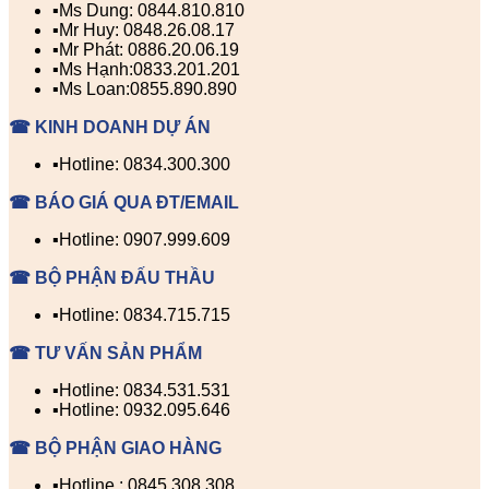
▪️Ms Dung: 0844.810.810
▪️Mr Huy: 0848.26.08.17
▪️Mr Phát: 0886.20.06.19
▪️Ms Hạnh:0833.201.201
▪️Ms Loan:0855.890.890
☎ KINH DOANH DỰ ÁN
▪️Hotline: 0834.300.300
☎ BÁO GIÁ QUA ĐT/EMAIL
▪️Hotline: 0907.999.609
☎ BỘ PHẬN ĐẤU THẦU
▪️Hotline: 0834.715.715
☎ TƯ VẤN SẢN PHẨM
▪️Hotline: 0834.531.531
▪️Hotline: 0932.095.646
☎ BỘ PHẬN GIAO HÀNG
▪️Hotline : 0845.308.308