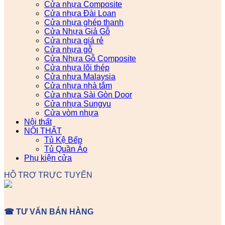
Cửa nhựa Composite
Cửa nhựa Đài Loan
Cửa nhựa ghép thanh
Cửa Nhựa Giả Gỗ
Cửa nhựa giá rẻ
Cửa nhựa gỗ
Cửa Nhựa Gỗ Composite
Cửa nhựa lõi thép
Cửa nhựa Malaysia
Cửa nhựa nhà tắm
Cửa nhựa Sài Gòn Door
Cửa nhựa Sungyu
Cửa vòm nhựa
Nội thất
NỘI THẤT
Tủ Kệ Bếp
Tủ Quần Áo
Phụ kiện cửa
HỖ TRỢ TRỰC TUYẾN
☎ TƯ VẤN BÁN HÀNG