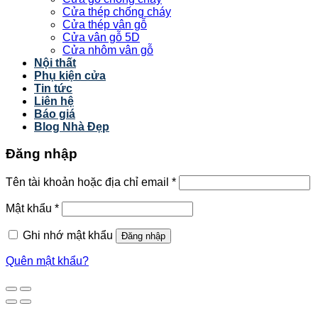
Cửa thép chống cháy
Cửa thép vân gỗ
Cửa vân gỗ 5D
Cửa nhôm vân gỗ
Nội thất
Phụ kiện cửa
Tin tức
Liên hệ
Báo giá
Blog Nhà Đẹp
Đăng nhập
Tên tài khoản hoặc địa chỉ email
*
Mật khẩu
*
Ghi nhớ mật khẩu
Đăng nhập
Quên mật khẩu?