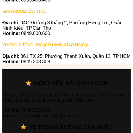
SHOWROOM CẦN THƠ:
Địa chỉ:
94C Đường 3 tháng 2, Phường Hưng Lợi, Quận
Ninh Kiều, TP.Cần Thơ
Hotline:
0849.600.600
XƯỞNG & TỔNG KHO (CÓ HÀNG GIAO NGAY):
Địa chỉ:
361 TX 25, Phường Thạnh Xuân, Quận 12, TP.HCM
Hotline:
0845.308.308
GIỚI THIỆU SÀI GÒN DOOR
Công ty Sài Gòn Door là đơn vị chuyên cung cấp cửa chống
cháy, cửa gỗ, cửa nhựa hàng đầu Việt Nam.
Hotline:
0886.500.500
Email:
sales.saigondoor@gmail.com
HỆ THỐNG XƯỞNG SẢN XUẤT