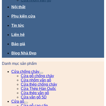
Cửa nhôm vân gỗ
Nội thất
Phụ kiện cửa
Tin tức
Liên hệ
Báo giá
Blog Nhà Đẹp
Danh mục sản phẩm
Cửa chống cháy
Cửa gỗ chống cháy
Cửa nhôm vân gỗ
Cửa thép chống cháy
Cửa Thép Hàn Quốc
Cửa thép vân gỗ
Cửa vân gỗ 5D
Cửa gỗ
Cửa gỗ cao cấp