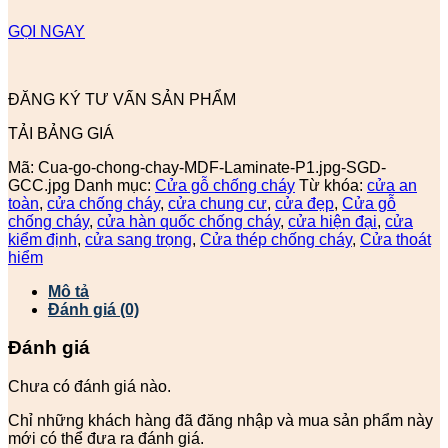
GỌI NGAY
ĐĂNG KÝ TƯ VẤN SẢN PHẨM
TẢI BẢNG GIÁ
Mã:
Cua-go-chong-chay-MDF-Laminate-P1.jpg-SGD-
GCC.jpg
Danh mục:
Cửa gỗ chống cháy
Từ khóa:
cửa an
toàn
,
cửa chống cháy
,
cửa chung cư
,
cửa đẹp
,
Cửa gỗ
chống cháy
,
cửa hàn quốc chống cháy
,
cửa hiện đại
,
cửa
kiểm định
,
cửa sang trọng
,
Cửa thép chống cháy
,
Cửa thoát
hiểm
Mô tả
Đánh giá (0)
Đánh giá
Chưa có đánh giá nào.
Chỉ những khách hàng đã đăng nhập và mua sản phẩm này
mới có thể đưa ra đánh giá.