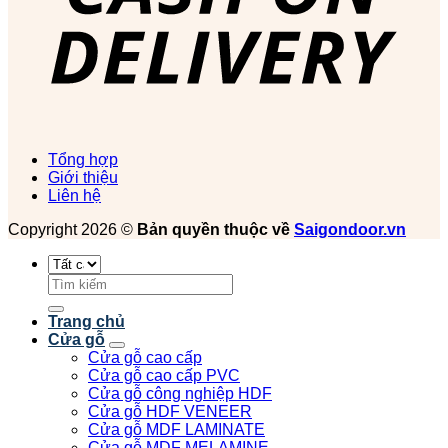
Tổng hợp
Giới thiệu
Liên hệ
Copyright 2026 ©
Bản quyền thuộc về
Saigondoor.vn
Tìm
kiếm:
Trang chủ
Cửa gỗ
Cửa gỗ cao cấp
Cửa gỗ cao cấp PVC
Cửa gỗ công nghiệp HDF
Cửa gỗ HDF VENEER
Cửa gỗ MDF LAMINATE
Cửa gỗ MDF MELAMINE