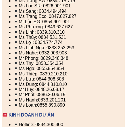
Ms Trang SG: 0834.715.715
Ms Lộc SR: 0826.901.901
Ms Sang: 0834.494.494
Ms Trang Eco: 0847.827.827
Mr Lộc SG: 0854.901.901
Ms Phượng: 0849.627.627
Ms Linh: 0839.310.310
Ms Thúy: 0834.531.531
Ms Lợi: 0834.774.774
Ms Linh Nga: 0838.253.253
Ms Nghệ: 0932.903.903
Mr Phong: 0829.348.348
Ms Thy: 0858.354.354
Ms Nga: 0855.854.854
Ms Thiếp: 0839.210.210
Ms Lưu: 0844.308.308
Ms Dung: 0844.810.810
Mr Huy: 0848.26.08.17
Mr Phát: 0886.20.06.19
Ms Hạnh:0833.201.201
Ms Loan:0855.890.890
KINH DOANH DỰ ÁN
Hotline: 0834.300.300