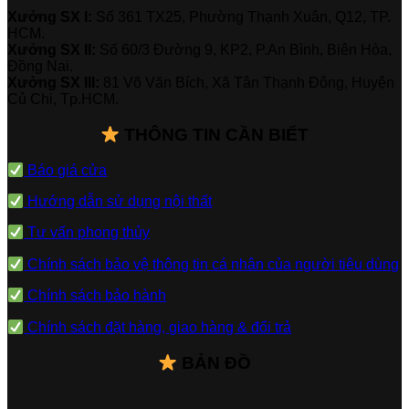
Xưởng SX I:
Số 361 TX25, Phường Thạnh Xuân, Q12, TP.
HCM.
Xưởng SX II:
Số 60/3 Đường 9, KP2, P.An Bình, Biên Hòa,
Đồng Nai.
Xưởng SX III:
81 Võ Văn Bích, Xã Tân Thạnh Đông, Huyện
Củ Chi, Tp.HCM.
THÔNG TIN CẦN BIẾT
Báo giá cửa
Hướng dẫn sử dụng nội thất
Tư vấn phong thủy
Chính sách bảo vệ thông tin cá nhân của người tiêu dùng
Chính sách bảo hành
Chính sách đặt hàng, giao hàng & đổi trả
BẢN ĐỒ