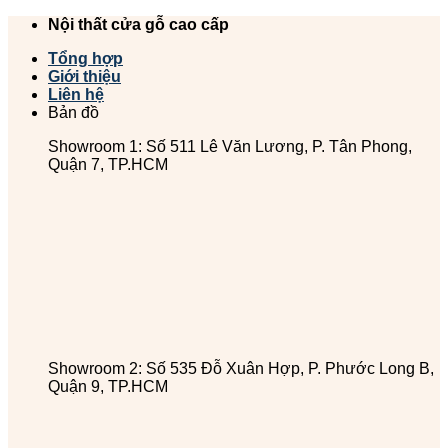
Chuyển
Nội thất cửa gỗ cao cấp
đến
Tổng hợp
nội
Giới thiệu
dung
Liên hệ
Bản đồ
Showroom 1: Số 511 Lê Văn Lương, P. Tân Phong,
Quận 7, TP.HCM
Showroom 2: Số 535 Đỗ Xuân Hợp, P. Phước Long B,
Quận 9, TP.HCM