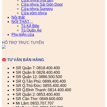
Cửa nhựa nhà tắm
Cửa nhựa Sài Gòn Door
Cửa nhựa Sungyu
Cửa vòm nhựa
Nội thất
NỘI THẤT
Tủ Kệ Bếp
Tủ Quần Áo
Phụ kiện cửa
HỖ TRỢ TRỰC TUYẾN
TƯ VẤN BÁN HÀNG
SR Quận 7: 0818.400.400
SR Quận 9: 0828.400.400
SR Quận 12: 0886.500.500
SR Q.Tân Phú: 0899.400.400
SR Q.Thủ Đức: 0855.400.400
SR Q.Bình Thạnh: 0814.400.400
SR Quận 2: 0853.400.400
SR Cần Thơ: 0849.600.600
Mr Lãm: 0933.707.707