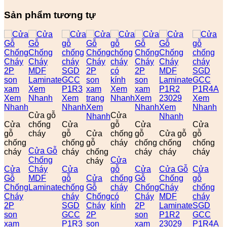
Sản phẩm tương tự
Xem
Xem
Xem
Nhanh
Xem
Nhanh
Xem
Xem
Nhanh
Nhanh
Xem
Nhanh
Xem
Nhanh
Cửa gỗ
Cửa
Nhanh
Nhanh
Cửa
chống
Cửa
gỗ
Cửa
Cửa
gỗ
cháy
gỗ
Cửa
chống
gỗ
Cửa gỗ
gỗ
chống
chống
gỗ
cháy
chống
chống
chống
Cửa Gỗ
cháy
cháy
chống
cháy
cháy
cháy
Chống
Cửa
cháy
Cửa
Cháy
Cửa
gỗ
Cửa
Cửa Gỗ
Cửa
Gỗ
MDF
gỗ
Cửa
chống
Gỗ
Chống
gỗ
Chống
Laminate
chống
Gỗ
cháy
Chống
Cháy
chống
Cháy
cháy
Chống
có
Cháy
MDF
cháy
2P
SGD
Cháy
kính
2P
Laminate
SGD
son
GCC
2P
son
P1R2
GCC
xam
P1R3
son
xam
23029
P1R4A