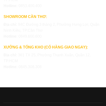
Hotline:
0853.400.400
SHOWROOM CẦN THƠ:
Địa chỉ:
94C Đường 3 tháng 2, Phường Hưng Lợi, Quận
Ninh Kiều, TP.Cần Thơ
Hotline:
0849.600.600
XƯỞNG & TỔNG KHO (CÓ HÀNG GIAO NGAY):
Địa chỉ:
361 TX 25, Phường Thạnh Xuân, Quận 12,
TP.HCM
Hotline:
0845.308.308