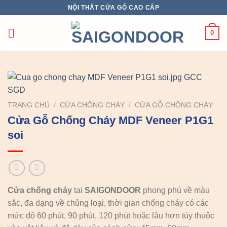
Chuyển
NỘI THẤT CỬA GỖ CAO CẤP
đến
nội
0
dung
TRANG CHỦ
/
CỬA CHỐNG CHÁY
/
CỬA GỖ CHỐNG CHÁY
Cửa Gỗ Chống Cháy MDF Veneer P1G1
soi
Cửa chống cháy
tại
SAIGONDOOR
phong phú về màu
sắc, đa dạng về chủng loại, thời gian chống cháy có các
mức độ 60 phút, 90 phút, 120 phút hoặc lâu hơn tùy thuộc