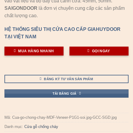
vào vật liệu và độ dày của cánh cửa: 45mm, 50mm.
SAIGONDOOR
là đơn vị chuyên cung cấp các sản phẩm
chất lượng cao.
HỆ THỐNG SIÊU THỊ CỬA CAO CẤP GIAHUYDOOR
TẠI VIỆT NAM
MUA HÀNG NHANH
GỌI NGAY
ĐĂNG KÝ TƯ VẤN SẢN PHẨM
TẢI BẢNG GIÁ
Mã:
Cua-go-chong-chay-MDF-Veneer-P1G1-soi.jpg-GCC-SGD.jpg
Danh mục:
Cửa gỗ chống cháy