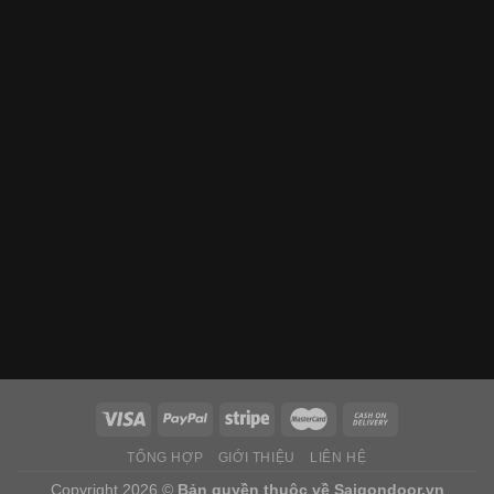
TỔNG HỢP
GIỚI THIỆU
LIÊN HỆ
Copyright 2026 ©
Bản quyền thuộc về
Saigondoor.vn