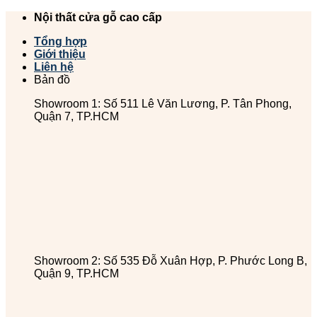
Chuyển
Nội thất cửa gỗ cao cấp
đến
Tổng hợp
nội
Giới thiệu
dung
Liên hệ
Bản đồ
Showroom 1: Số 511 Lê Văn Lương, P. Tân Phong,
Quận 7, TP.HCM
Showroom 2: Số 535 Đỗ Xuân Hợp, P. Phước Long B,
Quận 9, TP.HCM