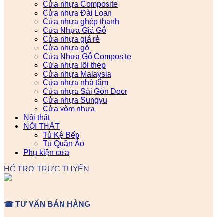
Cửa nhựa Composite
Cửa nhựa Đài Loan
Cửa nhựa ghép thanh
Cửa Nhựa Giả Gỗ
Cửa nhựa giá rẻ
Cửa nhựa gỗ
Cửa Nhựa Gỗ Composite
Cửa nhựa lõi thép
Cửa nhựa Malaysia
Cửa nhựa nhà tắm
Cửa nhựa Sài Gòn Door
Cửa nhựa Sungyu
Cửa vòm nhựa
Nội thất
NỘI THẤT
Tủ Kệ Bếp
Tủ Quần Áo
Phụ kiện cửa
HỖ TRỢ TRỰC TUYẾN
☎ TƯ VẤN BÁN HÀNG