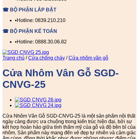
☎ BỘ PHẬN LẮP ĐẶT
▪️Hotline: 0839.210.210
☎ BỘ PHẬN KẾ TOÁN
▪️Hotline: 0888.30.06.82
Trang chủ
/
Cửa chống cháy
/
Cửa nhôm vân gỗ
Cửa Nhôm Vân Gỗ SGD-
CNVG-25
Cửa Nhôm Vân Gỗ SGD-CNVG-25 là một sản phẩm nội thất
ngày càng được ưa chuộng trong kiến trúc hiện đại, bởi sự
kết hợp hoàn hảo giữa tính thẩm mỹ của gỗ và độ bền bỉ của
nhôm. Sản phẩm này mang đến vẻ đẹp tự nhiên và cảm giác
ấm cúng, đồng thời khắc phục được những nhược điểm của