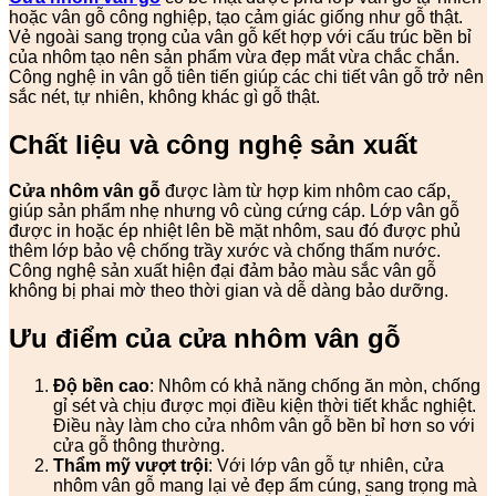
hoặc vân gỗ công nghiệp, tạo cảm giác giống như gỗ thật.
Vẻ ngoài sang trọng của vân gỗ kết hợp với cấu trúc bền bỉ
của nhôm tạo nên sản phẩm vừa đẹp mắt vừa chắc chắn.
Công nghệ in vân gỗ tiên tiến giúp các chi tiết vân gỗ trở nên
sắc nét, tự nhiên, không khác gì gỗ thật.
Chất liệu và công nghệ sản xuất
Cửa nhôm vân gỗ
được làm từ hợp kim nhôm cao cấp,
giúp sản phẩm nhẹ nhưng vô cùng cứng cáp. Lớp vân gỗ
được in hoặc ép nhiệt lên bề mặt nhôm, sau đó được phủ
thêm lớp bảo vệ chống trầy xước và chống thấm nước.
Công nghệ sản xuất hiện đại đảm bảo màu sắc vân gỗ
không bị phai mờ theo thời gian và dễ dàng bảo dưỡng.
Ưu điểm của cửa nhôm vân gỗ
Độ bền cao
: Nhôm có khả năng chống ăn mòn, chống
gỉ sét và chịu được mọi điều kiện thời tiết khắc nghiệt.
Điều này làm cho cửa nhôm vân gỗ bền bỉ hơn so với
cửa gỗ thông thường.
Thẩm mỹ vượt trội
: Với lớp vân gỗ tự nhiên, cửa
nhôm vân gỗ mang lại vẻ đẹp ấm cúng, sang trọng mà