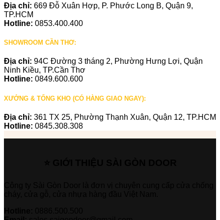
Địa chỉ:
669 Đỗ Xuân Hợp, P. Phước Long B, Quận 9,
TP.HCM
Hotline:
0853.400.400
SHOWROOM CẦN THƠ:
Địa chỉ:
94C Đường 3 tháng 2, Phường Hưng Lợi, Quận
Ninh Kiều, TP.Cần Thơ
Hotline:
0849.600.600
XƯỞNG & TỔNG KHO (CÓ HÀNG GIAO NGAY):
Địa chỉ:
361 TX 25, Phường Thạnh Xuân, Quận 12, TP.HCM
Hotline:
0845.308.308
⭐ GIỚI THIỆU SÀI GÒN DOOR
Công ty Sài Gòn Door là đơn vị chuyên cung cấp cửa chống
cháy, cửa gỗ, cửa nhựa hàng đầu Việt Nam.
Hotline:
0886.500.500
Email:
sales.saigondoor@gmail.com