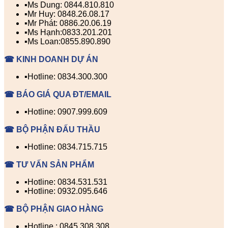
▪️Ms Dung: 0844.810.810
▪️Mr Huy: 0848.26.08.17
▪️Mr Phát: 0886.20.06.19
▪️Ms Hạnh:0833.201.201
▪️Ms Loan:0855.890.890
☎ KINH DOANH DỰ ÁN
▪️Hotline: 0834.300.300
☎ BÁO GIÁ QUA ĐT/EMAIL
▪️Hotline: 0907.999.609
☎ BỘ PHẬN ĐẤU THẦU
▪️Hotline: 0834.715.715
☎ TƯ VẤN SẢN PHẨM
▪️Hotline: 0834.531.531
▪️Hotline: 0932.095.646
☎ BỘ PHẬN GIAO HÀNG
▪️Hotline : 0845.308.308