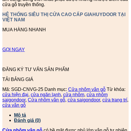
cửa gỗ truyền thống.
HỆ THỐNG SIÊU THỊ CỬA CAO CẤP GIAHUYDOOR TẠI
VIỆT NAM
MUA HÀNG NHANH
GỌI NGAY
ĐĂNG KÝ TƯ VẤN SẢN PHẨM
TẢI BẢNG GIÁ
Mã:
SGD-CNVG-25
Danh mục:
Cửa nhôm vân gỗ
Từ khóa:
cửa hiện đại
,
cửa ngăn lạnh
,
cửa nhôm
,
cửa nhôm
saigondoor
,
Cửa nhôm vân gỗ
,
cửa saigondoor
,
cửa trang trí
,
cửa vân gỗ
Mô tả
Đánh giá (0)
Cửa nhôm vân gỗ
có bề mặt được phủ lớp vân gỗ tự nhiên