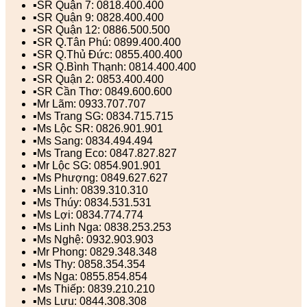
▪️SR Quận 7: 0818.400.400
▪️SR Quận 9: 0828.400.400
▪️SR Quận 12: 0886.500.500
▪️SR Q.Tân Phú: 0899.400.400
▪️SR Q.Thủ Đức: 0855.400.400
▪️SR Q.Bình Thạnh: 0814.400.400
▪️SR Quận 2: 0853.400.400
▪️SR Cần Thơ: 0849.600.600
▪️Mr Lãm: 0933.707.707
▪️Ms Trang SG: 0834.715.715
▪️Ms Lộc SR: 0826.901.901
▪️Ms Sang: 0834.494.494
▪️Ms Trang Eco: 0847.827.827
▪️Mr Lộc SG: 0854.901.901
▪️Ms Phượng: 0849.627.627
▪️Ms Linh: 0839.310.310
▪️Ms Thúy: 0834.531.531
▪️Ms Lợi: 0834.774.774
▪️Ms Linh Nga: 0838.253.253
▪️Ms Nghệ: 0932.903.903
▪️Mr Phong: 0829.348.348
▪️Ms Thy: 0858.354.354
▪️Ms Nga: 0855.854.854
▪️Ms Thiếp: 0839.210.210
▪️Ms Lưu: 0844.308.308