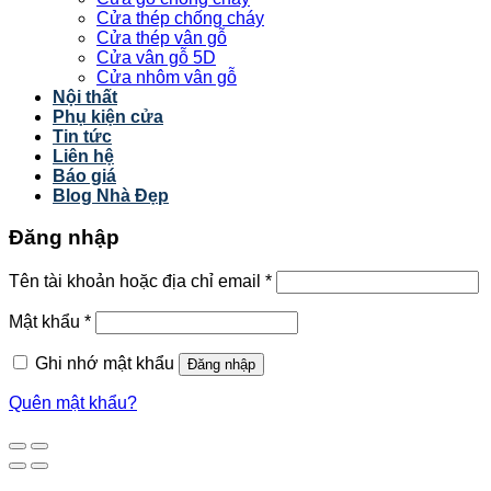
Cửa thép chống cháy
Cửa thép vân gỗ
Cửa vân gỗ 5D
Cửa nhôm vân gỗ
Nội thất
Phụ kiện cửa
Tin tức
Liên hệ
Báo giá
Blog Nhà Đẹp
Đăng nhập
Tên tài khoản hoặc địa chỉ email
*
Mật khẩu
*
Ghi nhớ mật khẩu
Đăng nhập
Quên mật khẩu?