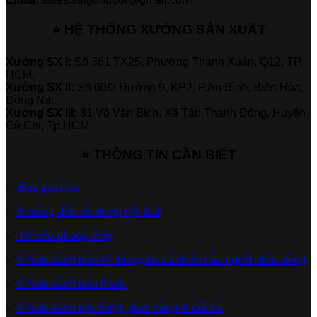
⭐ HỆ THỐNG XƯỞNG SẢN XUẤT
Xưởng SX I:
Số 361 TX25, Phường Thạnh Xuân, Q12, TP.
HCM.
Xưởng SX II:
Số 60/3 Đường 9, KP2, P.An Bình, Biên Hòa,
Đồng Nai.
Xưởng SX III:
81 Võ Văn Bích, Xã Tân Thạnh Đông, Huyện
Củ Chi, Tp.HCM.
⭐ THÔNG TIN CẦN BIẾT
✅
Báo giá cửa
✅
Hướng dẫn sử dụng nội thất
✅
Tư vấn phong thủy
✅
Chính sách bảo vệ thông tin cá nhân của người tiêu dùng
✅
Chính sách bảo hành
✅
Chính sách đặt hàng, giao hàng & đổi trả