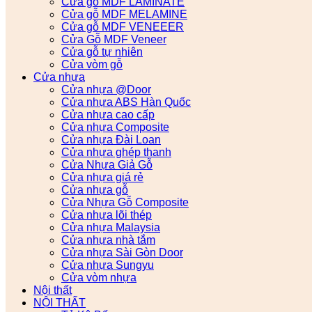
Cửa gỗ MDF LAMINATE
Cửa gỗ MDF MELAMINE
Cửa gỗ MDF VENEEER
Cửa Gỗ MDF Veneer
Cửa gỗ tự nhiên
Cửa vòm gỗ
Cửa nhựa
Cửa nhựa @Door
Cửa nhựa ABS Hàn Quốc
Cửa nhựa cao cấp
Cửa nhựa Composite
Cửa nhựa Đài Loan
Cửa nhựa ghép thanh
Cửa Nhựa Giả Gỗ
Cửa nhựa giá rẻ
Cửa nhựa gỗ
Cửa Nhựa Gỗ Composite
Cửa nhựa lõi thép
Cửa nhựa Malaysia
Cửa nhựa nhà tắm
Cửa nhựa Sài Gòn Door
Cửa nhựa Sungyu
Cửa vòm nhựa
Nội thất
NỘI THẤT