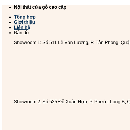
Chuyển
Nội thất cửa gỗ cao cấp
đến
Tổng hợp
nội
Giới thiệu
dung
Liên hệ
Bản đồ
Showroom 1: Số 511 Lê Văn Lương, P. Tân Phong, Quậ
Showroom 2: Số 535 Đỗ Xuân Hợp, P. Phước Long B, 