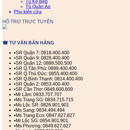
Tủ Kệ Bếp
Tủ Quần Áo
Phụ kiện cửa
HỖ TRỢ TRỰC TUYẾN
☎ TƯ VẤN BÁN HÀNG
▪️SR Quận 7: 0818.400.400
▪️SR Quận 9: 0828.400.400
▪️SR Quận 12: 0886.500.500
▪️SR Q.Tân Phú: 0899.400.400
▪️SR Q.Thủ Đức: 0855.400.400
▪️SR Q.Bình Thạnh: 0814.400.400
▪️SR Quận 2: 0853.400.400
▪️SR Cần Thơ: 0849.600.600
▪️Mr Lãm: 0933.707.707
▪️Ms Trang SG: 0834.715.715
▪️Ms Lộc SR: 0826.901.901
▪️Ms Sang: 0834.494.494
▪️Ms Trang Eco: 0847.827.827
▪️Mr Lộc SG: 0854.901.901
▪️Ms Phượng: 0849.627.627