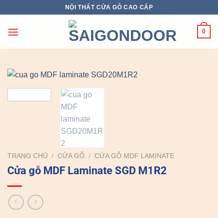
Chuyển
NỘI THẤT CỬA GỖ CAO CẤP
đến
nội
0
dung
TRANG CHỦ
/
CỬA GỖ
/
CỬA GỖ MDF LAMINATE
Cửa gỗ MDF Laminate SGD M1R2