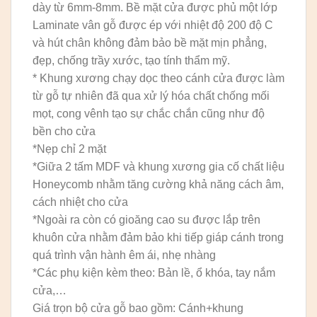
dày từ 6mm-8mm. Bề mặt cửa được phủ một lớp
Laminate vân gỗ được ép với nhiệt độ 200 độ C
và hút chân không đảm bảo bề mặt mịn phẳng,
đẹp, chống trầy xước, tạo tính thẩm mỹ.
* Khung xương chạy dọc theo cánh cửa được làm
từ gỗ tự nhiên đã qua xử lý hóa chất chống mối
mọt, cong vênh tạo sự chắc chắn cũng như độ
bền cho cửa
*Nẹp chỉ 2 mặt
*Giữa 2 tấm MDF và khung xương gia cố chất liệu
Honeycomb nhằm tăng cường khả năng cách âm,
cách nhiệt cho cửa
*Ngoài ra còn có gioăng cao su được lắp trên
khuôn cửa nhằm đảm bảo khi tiếp giáp cánh trong
quá trình vận hành êm ái, nhẹ nhàng
*Các phụ kiện kèm theo: Bản lề, ổ khóa, tay nắm
cửa,…
Giá trọn bộ cửa gỗ bao gồm: Cánh+khung