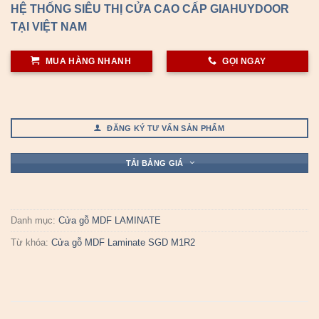
HỆ THỐNG SIÊU THỊ CỬA CAO CẤP GIAHUYDOOR
TẠI VIỆT NAM
MUA HÀNG NHANH
GỌI NGAY
ĐĂNG KÝ TƯ VẤN SẢN PHẨM
TẢI BẢNG GIÁ
Danh mục:
Cửa gỗ MDF LAMINATE
Từ khóa:
Cửa gỗ MDF Laminate SGD M1R2