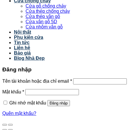
Cửa chống cháy
Cửa gỗ chống cháy
Cửa thép chống cháy
Cửa thép vân gỗ
Cửa vân gỗ 5D
Cửa nhôm vân gỗ
Nội thất
Phụ kiện cửa
Tin tức
Liên hệ
Báo giá
Blog Nhà Đẹp
Đăng nhập
Tên tài khoản hoặc địa chỉ email
*
Mật khẩu
*
Ghi nhớ mật khẩu
Đăng nhập
Quên mật khẩu?