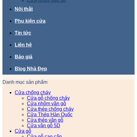
Cửa nhôm vân gỗ
Nội thất
Phụ kiện cửa
Tin tức
Liên hệ
Báo giá
Blog Nhà Đẹp
Danh mục sản phẩm
Cửa chống cháy
Cửa gỗ chống cháy
Cửa nhôm vân gỗ
Cửa thép chống cháy
Cửa Thép Hàn Quốc
Cửa thép vân gỗ
Cửa vân gỗ 5D
Cửa gỗ
Cửa gỗ cao cấp