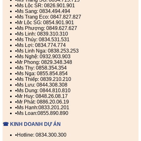
▪️Ms Lộc SR: 0826.901.901
▪️Ms Sang: 0834.494.494
▪️Ms Trang Eco: 0847.827.827
▪️Mr Lộc SG: 0854.901.901
▪️Ms Phượng: 0849.627.627
▪️Ms Linh: 0839.310.310
▪️Ms Thúy: 0834.531.531
▪️Ms Lợi: 0834.774.774
▪️Ms Linh Nga: 0838.253.253
▪️Ms Nghệ: 0932.903.903
▪️Mr Phong: 0829.348.348
▪️Ms Thy: 0858.354.354
▪️Ms Nga: 0855.854.854
▪️Ms Thiếp: 0839.210.210
▪️Ms Lưu: 0844.308.308
▪️Ms Dung: 0844.810.810
▪️Mr Huy: 0848.26.08.17
▪️Mr Phát: 0886.20.06.19
▪️Ms Hạnh:0833.201.201
▪️Ms Loan:0855.890.890
☎ KINH DOANH DỰ ÁN
▪️Hotline: 0834.300.300