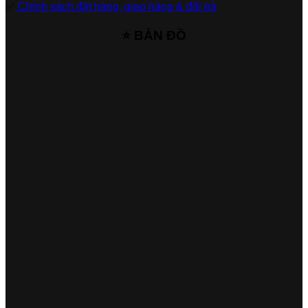
✅
Chính sách đặt hàng, giao hàng & đổi trả
⭐ BẢN ĐỒ