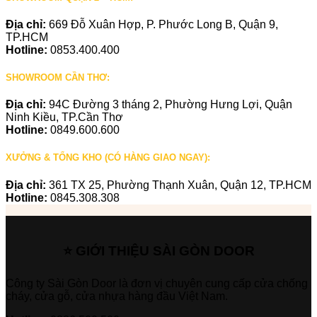
Địa chỉ:
669 Đỗ Xuân Hợp, P. Phước Long B, Quận 9,
TP.HCM
Hotline:
0853.400.400
SHOWROOM CẦN THƠ:
Địa chỉ:
94C Đường 3 tháng 2, Phường Hưng Lợi, Quận
Ninh Kiều, TP.Cần Thơ
Hotline:
0849.600.600
XƯỞNG & TỔNG KHO (CÓ HÀNG GIAO NGAY):
Địa chỉ:
361 TX 25, Phường Thạnh Xuân, Quận 12, TP.HCM
Hotline:
0845.308.308
⭐ GIỚI THIỆU SÀI GÒN DOOR
Công ty Sài Gòn Door là đơn vị chuyên cung cấp cửa chống
cháy, cửa gỗ, cửa nhựa hàng đầu Việt Nam.