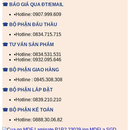
☎ BÁO GIÁ QUA ĐT/EMAIL
▪️Hotline: 0907.999.609
☎ BỘ PHẬN ĐẤU THẦU
▪️Hotline: 0834.715.715
☎ TƯ VẤN SẢN PHẨM
▪️Hotline: 0834.531.531
▪️Hotline: 0932.095.646
☎ BỘ PHẬN GIAO HÀNG
▪️Hotline : 0845.308.308
☎ BỘ PHẬN LẮP ĐẶT
▪️Hotline: 0839.210.210
☎ BỘ PHẬN KẾ TOÁN
▪️Hotline: 0888.30.06.82