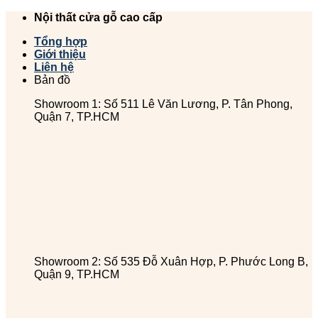
Chuyển
Nội thất cửa gỗ cao cấp
đến
Tổng hợp
nội
Giới thiệu
dung
Liên hệ
Bản đồ
Showroom 1: Số 511 Lê Văn Lương, P. Tân Phong,
Quận 7, TP.HCM
Showroom 2: Số 535 Đỗ Xuân Hợp, P. Phước Long B,
Quận 9, TP.HCM