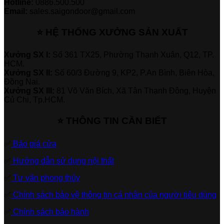
Hotline:
0886.500.500
Email:
sales.saigondoor@gmail.com
⭐ HỆ THỐNG XƯỞNG SẢN XUẤT
Xưởng SX I:
Số 361 TX25, Phường Thạnh Xuân, Q12, TP.
HCM.
Xưởng SX II:
Số 60/3 Đường 9, KP2, P.An Bình, Biên Hòa,
Đồng Nai.
Xưởng SX III:
81 Võ Văn Bích, Xã Tân Thạnh Đông, Huyện
Củ Chi, Tp.HCM.
⭐ THÔNG TIN CẦN BIẾT
✅
Báo giá cửa
✅
Hướng dẫn sử dụng nội thất
✅
Tư vấn phong thủy
✅
Chính sách bảo vệ thông tin cá nhân của người tiêu dùng
✅
Chính sách bảo hành