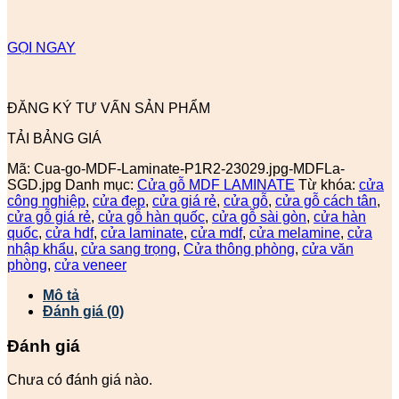
GỌI NGAY
ĐĂNG KÝ TƯ VẤN SẢN PHẨM
TẢI BẢNG GIÁ
Mã:
Cua-go-MDF-Laminate-P1R2-23029.jpg-MDFLa-
SGD.jpg
Danh mục:
Cửa gỗ MDF LAMINATE
Từ khóa:
cửa
công nghiệp
,
cửa đẹp
,
cửa giá rẻ
,
cửa gỗ
,
cửa gỗ cách tân
,
cửa gỗ giá rẻ
,
cửa gỗ hàn quốc
,
cửa gỗ sài gòn
,
cửa hàn
quốc
,
cửa hdf
,
cửa laminate
,
cửa mdf
,
cửa melamine
,
cửa
nhập khẩu
,
cửa sang trọng
,
Cửa thông phòng
,
cửa văn
phòng
,
cửa veneer
Mô tả
Đánh giá (0)
Đánh giá
Chưa có đánh giá nào.