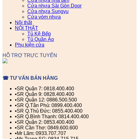
Cửa nhựa nhà tắm
Cửa nhựa Sài Gòn Door
Cửa nhựa Sungyu
Cửa vòm nhựa
Nội thất
NỘI THẤT
Tủ Kệ Bếp
Tủ Quần Áo
Phụ kiện cửa
HỖ TRỢ TRỰC TUYẾN
☎ TƯ VẤN BÁN HÀNG
▪️SR Quận 7: 0818.400.400
▪️SR Quận 9: 0828.400.400
▪️SR Quận 12: 0886.500.500
▪️SR Q.Tân Phú: 0899.400.400
▪️SR Q.Thủ Đức: 0855.400.400
▪️SR Q.Bình Thạnh: 0814.400.400
▪️SR Quận 2: 0853.400.400
▪️SR Cần Thơ: 0849.600.600
▪️Mr Lãm: 0933.707.707
▪️Ms Trang SG: 0834.715.715