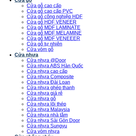
Cửa gỗ
Cửa gỗ cao cấp
Cửa gỗ cao cấp PVC
Cửa gỗ công nghiệp HDF
Cửa gỗ HDF VENEER
Cửa gỗ MDF LAMINATE
Cửa gỗ MDF MELAMINE
Cửa gỗ MDF VENEEER
Cửa gỗ tự nhiên
Cửa vòm gỗ
Cửa nhựa
Cửa nhựa @Door
Cửa nhựa ABS Hàn Quốc
Cửa nhựa cao cấp
Cửa nhựa Composite
Cửa nhựa Đài Loan
Cửa nhựa ghép thanh
Cửa nhựa giá rẻ
Cửa nhựa gỗ
Cửa nhựa lõi thép
Cửa nhựa Malaysia
Cửa nhựa nhà tắm
Cửa nhựa Sài Gòn Door
Cửa nhựa Sungyu
Cửa vòm nhựa