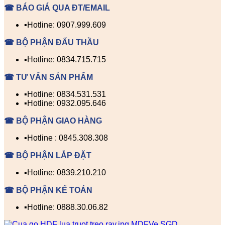
☎ BÁO GIÁ QUA ĐT/EMAIL
▪️Hotline: 0907.999.609
☎ BỘ PHẬN ĐẤU THẦU
▪️Hotline: 0834.715.715
☎ TƯ VẤN SẢN PHẨM
▪️Hotline: 0834.531.531
▪️Hotline: 0932.095.646
☎ BỘ PHẬN GIAO HÀNG
▪️Hotline : 0845.308.308
☎ BỘ PHẬN LẮP ĐẶT
▪️Hotline: 0839.210.210
☎ BỘ PHẬN KẾ TOÁN
▪️Hotline: 0888.30.06.82