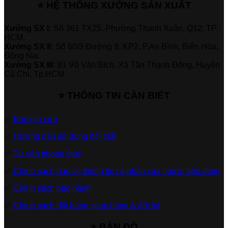
⭐ HỆ THỐNG XƯỞNG SẢN XUẤT
Xưởng SX I:
Số 361 TX25, Phường Thạnh Xuân, Q12, TP.
HCM.
Xưởng SX II:
Số 60/3 Đường 9, KP2, P.An Bình, Biên Hòa,
Đồng Nai.
Xưởng SX III:
81 Võ Văn Bích, Xã Tân Thạnh Đông, Huyện
Củ Chi, Tp.HCM.
⭐ THÔNG TIN CẦN BIẾT
✅
Báo giá cửa
✅
Hướng dẫn sử dụng nội thất
✅
Tư vấn phong thủy
✅
Chính sách bảo vệ thông tin cá nhân của người tiêu dùng
✅
Chính sách bảo hành
✅
Chính sách đặt hàng, giao hàng & đổi trả
⭐ BẢN ĐỒ