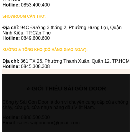
Hotline:
0853.400.400
SHOWROOM CẦN THƠ:
Địa chỉ:
94C Đường 3 tháng 2, Phường Hưng Lợi, Quận
Ninh Kiều, TP.Cần Thơ
Hotline:
0849.600.600
XƯỞNG & TỔNG KHO (CÓ HÀNG GIAO NGAY):
Địa chỉ:
361 TX 25, Phường Thạnh Xuân, Quận 12, TP.HCM
Hotline:
0845.308.308
⭐ GIỚI THIỆU SÀI GÒN DOOR
Công ty Sài Gòn Door là đơn vị chuyên cung cấp cửa chống
cháy, cửa gỗ, cửa nhựa hàng đầu Việt Nam.
Hotline:
0886.500.500
Email:
sales.saigondoor@gmail.com