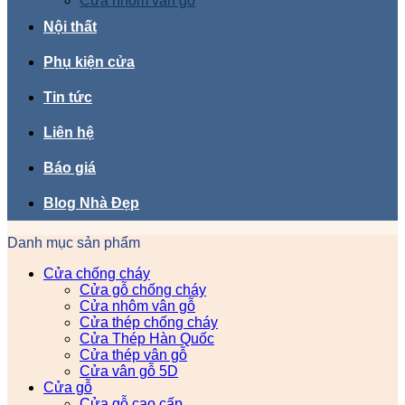
Cửa nhôm vân gỗ
Nội thất
Phụ kiện cửa
Tin tức
Liên hệ
Báo giá
Blog Nhà Đẹp
Danh mục sản phẩm
Cửa chống cháy
Cửa gỗ chống cháy
Cửa nhôm vân gỗ
Cửa thép chống cháy
Cửa Thép Hàn Quốc
Cửa thép vân gỗ
Cửa vân gỗ 5D
Cửa gỗ
Cửa gỗ cao cấp