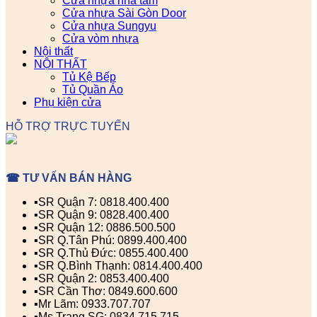
Cửa nhựa nhà tắm
Cửa nhựa Sài Gòn Door
Cửa nhựa Sungyu
Cửa vòm nhựa
Nội thất
NỘI THẤT
Tủ Kệ Bếp
Tủ Quần Áo
Phụ kiện cửa
HỖ TRỢ TRỰC TUYẾN
☎ TƯ VẤN BÁN HÀNG
▪️SR Quận 7: 0818.400.400
▪️SR Quận 9: 0828.400.400
▪️SR Quận 12: 0886.500.500
▪️SR Q.Tân Phú: 0899.400.400
▪️SR Q.Thủ Đức: 0855.400.400
▪️SR Q.Bình Thạnh: 0814.400.400
▪️SR Quận 2: 0853.400.400
▪️SR Cần Thơ: 0849.600.600
▪️Mr Lãm: 0933.707.707
▪️Ms Trang SG: 0834.715.715