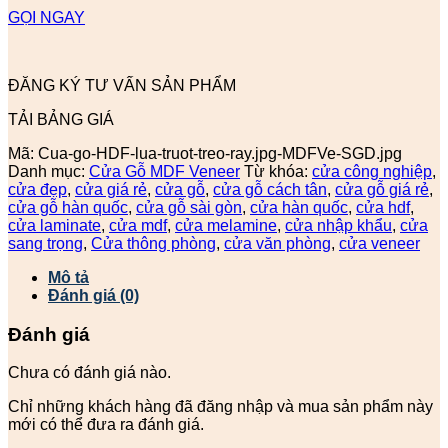
GỌI NGAY
ĐĂNG KÝ TƯ VẤN SẢN PHẨM
TẢI BẢNG GIÁ
Mã:
Cua-go-HDF-lua-truot-treo-ray.jpg-MDFVe-SGD.jpg
Danh mục:
Cửa Gỗ MDF Veneer
Từ khóa:
cửa công nghiệp
,
cửa đẹp
,
cửa giá rẻ
,
cửa gỗ
,
cửa gỗ cách tân
,
cửa gỗ giá rẻ
,
cửa gỗ hàn quốc
,
cửa gỗ sài gòn
,
cửa hàn quốc
,
cửa hdf
,
cửa laminate
,
cửa mdf
,
cửa melamine
,
cửa nhập khẩu
,
cửa
sang trọng
,
Cửa thông phòng
,
cửa văn phòng
,
cửa veneer
Mô tả
Đánh giá (0)
Đánh giá
Chưa có đánh giá nào.
Chỉ những khách hàng đã đăng nhập và mua sản phẩm này
mới có thể đưa ra đánh giá.