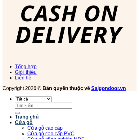
Tổng hợp
Giới thiệu
Liên hệ
Copyright 2026 ©
Bản quyền thuộc về
Saigondoor.vn
Tìm
kiếm:
Trang chủ
Cửa gỗ
Cửa gỗ cao cấp
Cửa gỗ cao cấp PVC