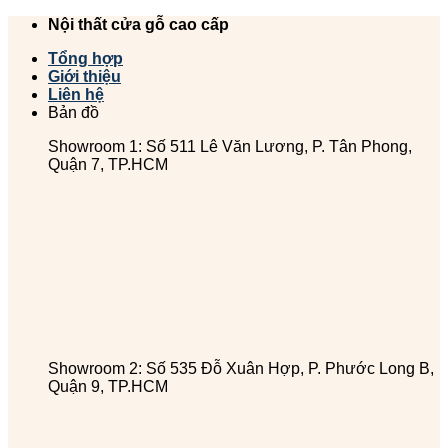
Chuyển
Nội thất cửa gỗ cao cấp
đến
Tổng hợp
nội
Giới thiệu
dung
Liên hệ
Bản đồ
Showroom 1: Số 511 Lê Văn Lương, P. Tân Phong,
Quận 7, TP.HCM
Showroom 2: Số 535 Đỗ Xuân Hợp, P. Phước Long B,
Quận 9, TP.HCM