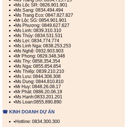
▪️Ms Lộc SR: 0826.901.901
▪️Ms Sang: 0834.494.494
▪️Ms Trang Eco: 0847.827.827
▪️Mr Lộc SG: 0854.901.901
▪️Ms Phượng: 0849.627.627
▪️Ms Linh: 0839.310.310
▪️Ms Thúy: 0834.531.531
▪️Ms Lợi: 0834.774.774
▪️Ms Linh Nga: 0838.253.253
▪️Ms Nghệ: 0932.903.903
▪️Mr Phong: 0829.348.348
▪️Ms Thy: 0858.354.354
▪️Ms Nga: 0855.854.854
▪️Ms Thiếp: 0839.210.210
▪️Ms Lưu: 0844.308.308
▪️Ms Dung: 0844.810.810
▪️Mr Huy: 0848.26.08.17
▪️Mr Phát: 0886.20.06.19
▪️Ms Hạnh:0833.201.201
▪️Ms Loan:0855.890.890
☎ KINH DOANH DỰ ÁN
▪️Hotline: 0834.300.300