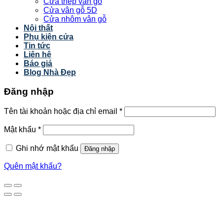
Cửa thép vân gỗ
Cửa vân gỗ 5D
Cửa nhôm vân gỗ
Nội thất
Phụ kiện cửa
Tin tức
Liên hệ
Báo giá
Blog Nhà Đẹp
Đăng nhập
Tên tài khoản hoặc địa chỉ email
*
Mật khẩu
*
Ghi nhớ mật khẩu
Đăng nhập
Quên mật khẩu?