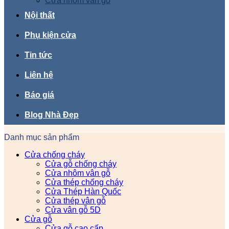
Cửa nhôm vân gỗ
Nội thất
Phụ kiện cửa
Tin tức
Liên hệ
Báo giá
Blog Nhà Đẹp
Danh mục sản phẩm
Cửa chống cháy
Cửa gỗ chống cháy
Cửa nhôm vân gỗ
Cửa thép chống cháy
Cửa Thép Hàn Quốc
Cửa thép vân gỗ
Cửa vân gỗ 5D
Cửa gỗ
Cửa gỗ cao cấp