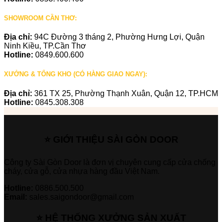
SHOWROOM CẦN THƠ:
Địa chỉ:
94C Đường 3 tháng 2, Phường Hưng Lợi, Quận
Ninh Kiều, TP.Cần Thơ
Hotline:
0849.600.600
XƯỞNG & TỔNG KHO (CÓ HÀNG GIAO NGAY):
Địa chỉ:
361 TX 25, Phường Thạnh Xuân, Quận 12, TP.HCM
Hotline:
0845.308.308
⭐ GIỚI THIỆU SÀI GÒN DOOR
Công ty Sài Gòn Door là đơn vị chuyên cung cấp cửa chống
cháy, cửa gỗ, cửa nhựa hàng đầu Việt Nam.
Hotline:
0886.500.500
Email:
sales.saigondoor@gmail.com
⭐ HỆ THỐNG XƯỞNG SẢN XUẤT