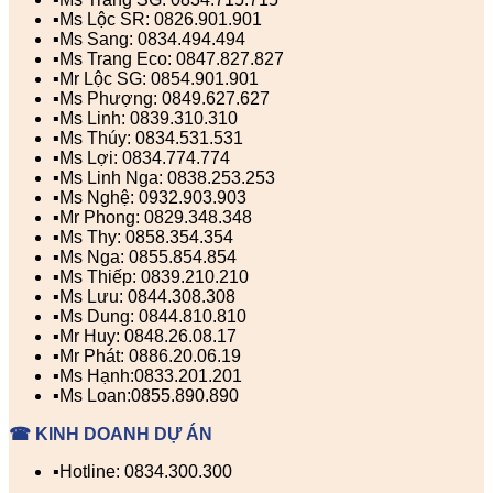
▪️Ms Lộc SR: 0826.901.901
▪️Ms Sang: 0834.494.494
▪️Ms Trang Eco: 0847.827.827
▪️Mr Lộc SG: 0854.901.901
▪️Ms Phượng: 0849.627.627
▪️Ms Linh: 0839.310.310
▪️Ms Thúy: 0834.531.531
▪️Ms Lợi: 0834.774.774
▪️Ms Linh Nga: 0838.253.253
▪️Ms Nghệ: 0932.903.903
▪️Mr Phong: 0829.348.348
▪️Ms Thy: 0858.354.354
▪️Ms Nga: 0855.854.854
▪️Ms Thiếp: 0839.210.210
▪️Ms Lưu: 0844.308.308
▪️Ms Dung: 0844.810.810
▪️Mr Huy: 0848.26.08.17
▪️Mr Phát: 0886.20.06.19
▪️Ms Hạnh:0833.201.201
▪️Ms Loan:0855.890.890
☎ KINH DOANH DỰ ÁN
▪️Hotline: 0834.300.300