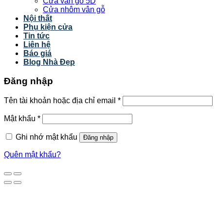
Cửa vân gỗ 5D
Cửa nhôm vân gỗ
Nội thất
Phụ kiện cửa
Tin tức
Liên hệ
Báo giá
Blog Nhà Đẹp
Đăng nhập
Tên tài khoản hoặc địa chỉ email
*
Mật khẩu
*
Ghi nhớ mật khẩu
Đăng nhập
Quên mật khẩu?