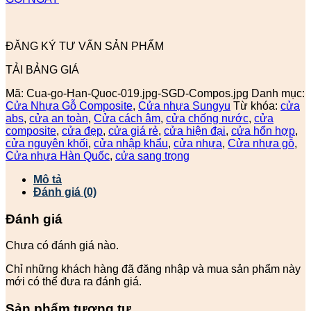
ĐĂNG KÝ TƯ VẤN SẢN PHẨM
TẢI BẢNG GIÁ
Mã:
Cua-go-Han-Quoc-019.jpg-SGD-Compos.jpg
Danh mục:
Cửa Nhựa Gỗ Composite
,
Cửa nhựa Sungyu
Từ khóa:
cửa
abs
,
cửa an toàn
,
Cửa cách âm
,
cửa chống nước
,
cửa
composite
,
cửa đẹp
,
cửa giá rẻ
,
cửa hiện đại
,
cửa hổn hợp
,
cửa nguyên khối
,
cửa nhập khẩu
,
cửa nhựa
,
Cửa nhựa gỗ
,
Cửa nhựa Hàn Quốc
,
cửa sang trọng
Mô tả
Đánh giá (0)
Đánh giá
Chưa có đánh giá nào.
Chỉ những khách hàng đã đăng nhập và mua sản phẩm này
mới có thể đưa ra đánh giá.
Sản phẩm tương tự