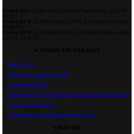
Xưởng SX I:
Số 361 TX25, Phường Thạnh Xuân, Q12, TP.
HCM.
Xưởng SX II:
Số 60/3 Đường 9, KP2, P.An Bình, Biên Hòa,
Đồng Nai.
Xưởng SX III:
81 Võ Văn Bích, Xã Tân Thạnh Đông, Huyện
Củ Chi, Tp.HCM.
⭐ THÔNG TIN CẦN BIẾT
✅
Báo giá cửa
✅
Hướng dẫn sử dụng nội thất
✅
Tư vấn phong thủy
✅
Chính sách bảo vệ thông tin cá nhân của người tiêu dùng
✅
Chính sách bảo hành
✅
Chính sách đặt hàng, giao hàng & đổi trả
⭐ BẢN ĐỒ