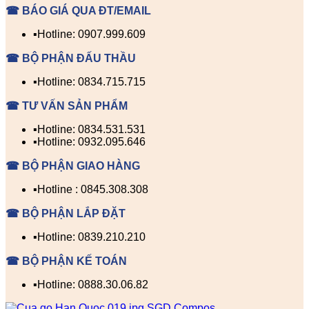
☎ BÁO GIÁ QUA ĐT/EMAIL
▪️Hotline: 0907.999.609
☎ BỘ PHẬN ĐẤU THẦU
▪️Hotline: 0834.715.715
☎ TƯ VẤN SẢN PHẨM
▪️Hotline: 0834.531.531
▪️Hotline: 0932.095.646
☎ BỘ PHẬN GIAO HÀNG
▪️Hotline : 0845.308.308
☎ BỘ PHẬN LẮP ĐẶT
▪️Hotline: 0839.210.210
☎ BỘ PHẬN KẾ TOÁN
▪️Hotline: 0888.30.06.82