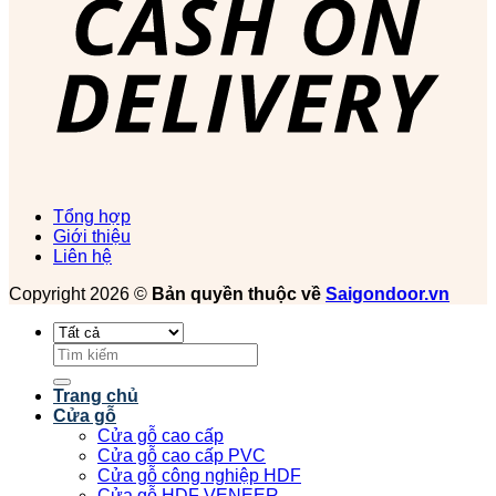
Tổng hợp
Giới thiệu
Liên hệ
Copyright 2026 ©
Bản quyền thuộc về
Saigondoor.vn
Tìm
kiếm:
Trang chủ
Cửa gỗ
Cửa gỗ cao cấp
Cửa gỗ cao cấp PVC
Cửa gỗ công nghiệp HDF
Cửa gỗ HDF VENEER