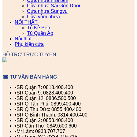
Cửa nhựa nhà tắm
Cửa nhựa Sài Gòn Door
Cửa nhựa Sungyu
Cửa vòm nhựa
NỘI THẤT
Tủ Kệ Bếp
Tủ Quần Áo
Nội thất
Phụ kiện cửa
HỖ TRỢ TRỰC TUYẾN
☎ TƯ VẤN BÁN HÀNG
▪️SR Quận 7: 0818.400.400
▪️SR Quận 9: 0828.400.400
▪️SR Quận 12: 0886.500.500
▪️SR Q.Tân Phú: 0899.400.400
▪️SR Q.Thủ Đức: 0855.400.400
▪️SR Q.Bình Thạnh: 0814.400.400
▪️SR Quận 2: 0853.400.400
▪️SR Cần Thơ: 0849.600.600
▪️Mr Lãm: 0933.707.707
▪️Ms Trang SG: 0834.715.715