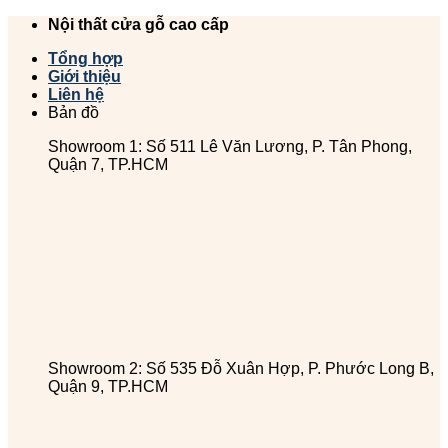
Chuyển
Nội thất cửa gỗ cao cấp
đến
Tổng hợp
nội
Giới thiệu
dung
Liên hệ
Bản đồ
Showroom 1: Số 511 Lê Văn Lương, P. Tân Phong,
Quận 7, TP.HCM
Showroom 2: Số 535 Đỗ Xuân Hợp, P. Phước Long B,
Quận 9, TP.HCM