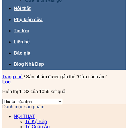
Cửa nhôm vân gỗ
Nội thất
Phụ kiện cửa
Tin tức
Liên hệ
Báo giá
Blog Nhà Đẹp
Trang chủ
/
Sản phẩm được gắn thẻ “Cửa cách âm”
Lọc
Hiển thị 1–32 của 1056 kết quả
Danh mục sản phẩm
NỘI THẤT
Tủ Kệ Bếp
Tủ Quần Áo