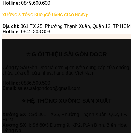
Hotline:
0849.600.600
XƯỞNG & TỔNG KHO (CÓ HÀNG GIAO NGAY):
Địa chỉ:
361 TX 25, Phường Thạnh Xuân, Quận 12, TP.HCM
Hotline:
0845.308.308
⭐ GIỚI THIỆU SÀI GÒN DOOR
Công ty Sài Gòn Door là đơn vị chuyên cung cấp cửa chống
cháy, cửa gỗ, cửa nhựa hàng đầu Việt Nam.
Hotline:
0886.500.500
Email:
sales.saigondoor@gmail.com
⭐ HỆ THỐNG XƯỞNG SẢN XUẤT
Xưởng SX I:
Số 361 TX25, Phường Thạnh Xuân, Q12, TP.
HCM.
Xưởng SX II:
Số 60/3 Đường 9, KP2, P.An Bình, Biên Hòa,
Đồng Nai.