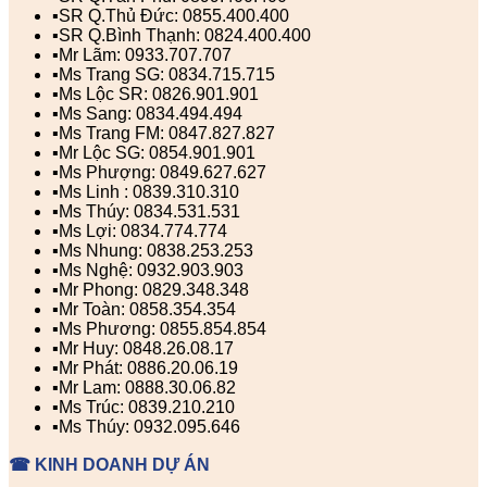
▪️SR Q.Thủ Đức: 0855.400.400
▪️SR Q.Bình Thạnh: 0824.400.400
▪️Mr Lãm: 0933.707.707
▪️Ms Trang SG: 0834.715.715
▪️Ms Lộc SR: 0826.901.901
▪️Ms Sang: 0834.494.494
▪️Ms Trang FM: 0847.827.827
▪️Mr Lộc SG: 0854.901.901
▪️Ms Phượng: 0849.627.627
▪️Ms Linh : 0839.310.310
▪️Ms Thúy: 0834.531.531
▪️Ms Lợi: 0834.774.774
▪️Ms Nhung: 0838.253.253
▪️Ms Nghệ: 0932.903.903
▪️Mr Phong: 0829.348.348
▪️Mr Toàn: 0858.354.354
▪️Ms Phương: 0855.854.854
▪️Mr Huy: 0848.26.08.17
▪️Mr Phát: 0886.20.06.19
▪️Mr Lam: 0888.30.06.82
▪️Ms Trúc: 0839.210.210
▪️Ms Thúy: 0932.095.646
☎ KINH DOANH DỰ ÁN