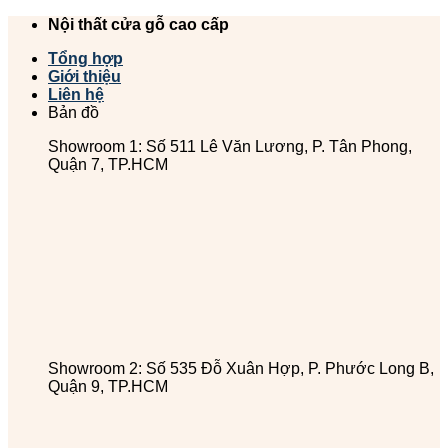
Chuyển
Nội thất cửa gỗ cao cấp
đến
Tổng hợp
nội
Giới thiệu
dung
Liên hệ
Bản đồ
Showroom 1: Số 511 Lê Văn Lương, P. Tân Phong,
Quận 7, TP.HCM
Showroom 2: Số 535 Đỗ Xuân Hợp, P. Phước Long B,
Quận 9, TP.HCM