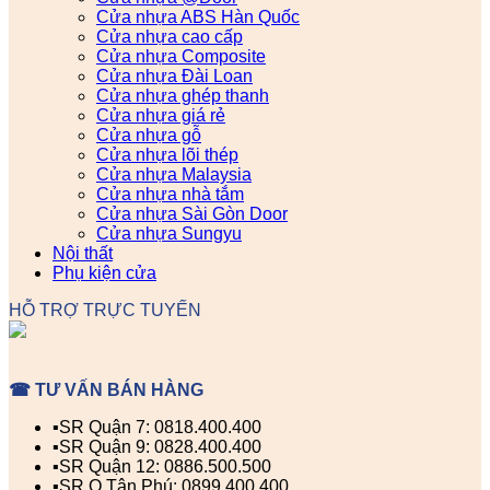
Cửa nhựa ABS Hàn Quốc
Cửa nhựa cao cấp
Cửa nhựa Composite
Cửa nhựa Đài Loan
Cửa nhựa ghép thanh
Cửa nhựa giá rẻ
Cửa nhựa gỗ
Cửa nhựa lõi thép
Cửa nhựa Malaysia
Cửa nhựa nhà tắm
Cửa nhựa Sài Gòn Door
Cửa nhựa Sungyu
Nội thất
Phụ kiện cửa
HỖ TRỢ TRỰC TUYẾN
☎ TƯ VẤN BÁN HÀNG
▪️SR Quận 7: 0818.400.400
▪️SR Quận 9: 0828.400.400
▪️SR Quận 12: 0886.500.500
▪️SR Q.Tân Phú: 0899.400.400