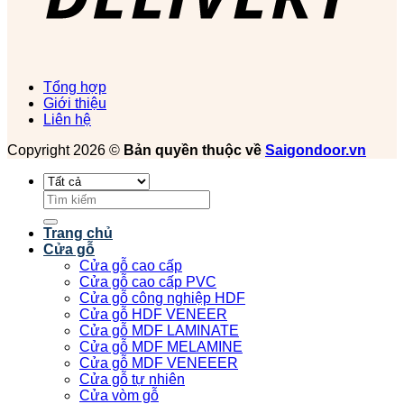
Tổng hợp
Giới thiệu
Liên hệ
Copyright 2026 ©
Bản quyền thuộc về
Saigondoor.vn
Tìm
kiếm:
Trang chủ
Cửa gỗ
Cửa gỗ cao cấp
Cửa gỗ cao cấp PVC
Cửa gỗ công nghiệp HDF
Cửa gỗ HDF VENEER
Cửa gỗ MDF LAMINATE
Cửa gỗ MDF MELAMINE
Cửa gỗ MDF VENEEER
Cửa gỗ tự nhiên
Cửa vòm gỗ