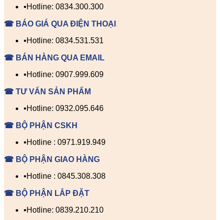
▪️Hotline: 0834.300.300
☎ BÁO GIÁ QUA ĐIỆN THOẠI
▪️Hotline: 0834.531.531
☎ BÁN HÀNG QUA EMAIL
▪️Hotline: 0907.999.609
☎ TƯ VẤN SẢN PHẨM
▪️Hotline: 0932.095.646
☎ BỘ PHẬN CSKH
▪️Hotline : 0971.919.949
☎ BỘ PHẬN GIAO HÀNG
▪️Hotline : 0845.308.308
☎ BỘ PHẬN LẮP ĐẶT
▪️Hotline: 0839.210.210