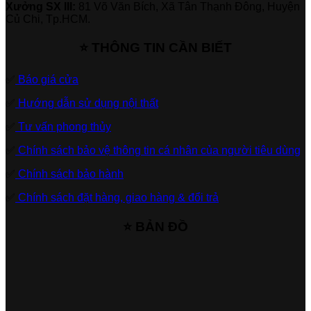
Xưởng SX III:
81 Võ Văn Bích, Xã Tân Thạnh Đông, Huyện
Củ Chi, Tp.HCM.
⭐ THÔNG TIN CẦN BIẾT
✅
Báo giá cửa
✅
Hướng dẫn sử dụng nội thất
✅
Tư vấn phong thủy
✅
Chính sách bảo vệ thông tin cá nhân của người tiêu dùng
✅
Chính sách bảo hành
✅
Chính sách đặt hàng, giao hàng & đổi trả
⭐ BẢN ĐỒ