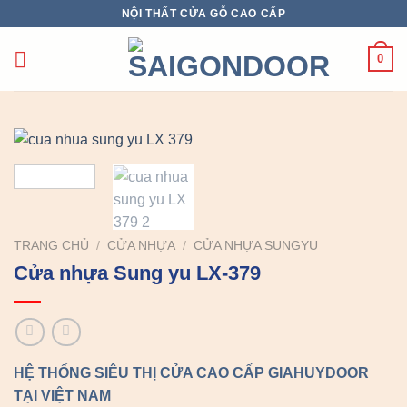
Chuyển
NỘI THẤT CỬA GỖ CAO CẤP
đến
nội
0
dung
TRANG CHỦ
/
CỬA NHỰA
/
CỬA NHỰA SUNGYU
Cửa nhựa Sung yu LX-379
HỆ THỐNG SIÊU THỊ CỬA CAO CẤP GIAHUYDOOR
TẠI VIỆT NAM