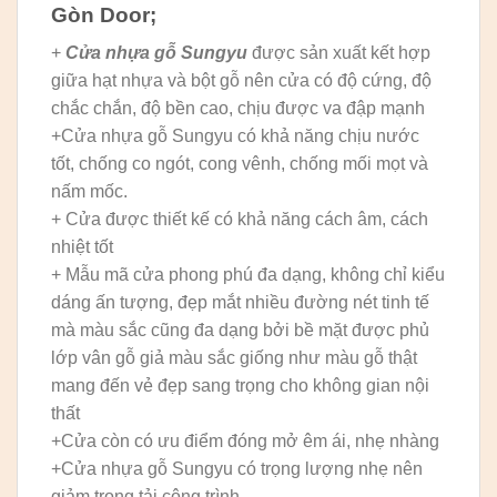
Gòn Door;
+
Cửa nhựa gỗ Sungyu
được sản xuất kết hợp
giữa hạt nhựa và bột gỗ nên cửa có độ cứng, độ
chắc chắn, độ bền cao, chịu được va đập mạnh
+Cửa nhựa gỗ Sungyu có khả năng chịu nước
tốt, chống co ngót, cong vênh, chống mối mọt và
nấm mốc.
+ Cửa được thiết kế có khả năng cách âm, cách
nhiệt tốt
+ Mẫu mã cửa phong phú đa dạng, không chỉ kiểu
dáng ấn tượng, đẹp mắt nhiều đường nét tinh tế
mà màu sắc cũng đa dạng bởi bề mặt được phủ
lớp vân gỗ giả màu sắc giống như màu gỗ thật
mang đến vẻ đẹp sang trọng cho không gian nội
thất
+Cửa còn có ưu điểm đóng mở êm ái, nhẹ nhàng
+Cửa nhựa gỗ Sungyu có trọng lượng nhẹ nên
giảm trọng tải công trình