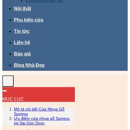
Cửa nhôm vân gỗ
Nội thất
Phụ kiện cửa
Tin tức
Liên hệ
Báo giá
Blog Nhà Đẹp
MỤC LỤC
Mô tả chi tiết Cửa Nhựa Gỗ
Sungyu
Ưu điểm cửa nhựa gỗ Sungyu
tại Sài Gòn Door;