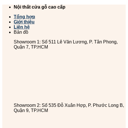
Chuyển
Nội thất cửa gỗ cao cấp
đến
Tổng hợp
nội
Giới thiệu
dung
Liên hệ
Bản đồ
Showroom 1: Số 511 Lê Văn Lương, P. Tân Phong,
Quận 7, TP.HCM
Showroom 2: Số 535 Đỗ Xuân Hợp, P. Phước Long B,
Quận 9, TP.HCM