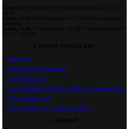
Xưởng SX I:
Số 361 TX25, Phường Thạnh Xuân, Q12, TP.
HCM.
Xưởng SX II:
Số 60/3 Đường 9, KP2, P.An Bình, Biên Hòa,
Đồng Nai.
Xưởng SX III:
81 Võ Văn Bích, Xã Tân Thạnh Đông, Huyện
Củ Chi, Tp.HCM.
⭐ THÔNG TIN CẦN BIẾT
✅
Báo giá cửa
✅
Hướng dẫn sử dụng nội thất
✅
Tư vấn phong thủy
✅
Chính sách bảo vệ thông tin cá nhân của người tiêu dùng
✅
Chính sách bảo hành
✅
Chính sách đặt hàng, giao hàng & đổi trả
⭐ BẢN ĐỒ