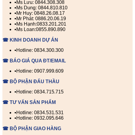
▪️Ms Lưu: 0844.308.308
▪️Ms Dung: 0844.810.810
▪️Mr Huy: 0848.26.08.17
▪️Mr Phát: 0886.20.06.19
▪️Ms Hạnh:0833.201.201
▪️Ms Loan:0855.890.890
☎ KINH DOANH DỰ ÁN
▪️Hotline: 0834.300.300
☎ BÁO GIÁ QUA ĐT/EMAIL
▪️Hotline: 0907.999.609
☎ BỘ PHẬN ĐẤU THẦU
▪️Hotline: 0834.715.715
☎ TƯ VẤN SẢN PHẨM
▪️Hotline: 0834.531.531
▪️Hotline: 0932.095.646
☎ BỘ PHẬN GIAO HÀNG