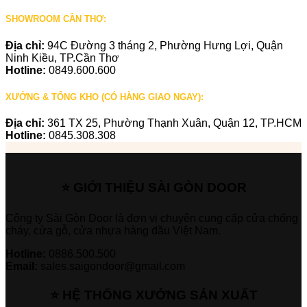
SHOWROOM CẦN THƠ:
Địa chỉ:
94C Đường 3 tháng 2, Phường Hưng Lợi, Quận
Ninh Kiều, TP.Cần Thơ
Hotline:
0849.600.600
XƯỞNG & TỔNG KHO (CÓ HÀNG GIAO NGAY):
Địa chỉ:
361 TX 25, Phường Thạnh Xuân, Quận 12, TP.HCM
Hotline:
0845.308.308
⭐ GIỚI THIỆU SÀI GÒN DOOR
Công ty Sài Gòn Door là đơn vị chuyên cung cấp cửa chống
cháy, cửa gỗ, cửa nhựa hàng đầu Việt Nam.
Hotline:
0886.500.500
Email:
sales.saigondoor@gmail.com
⭐ HỆ THỐNG XƯỞNG SẢN XUẤT