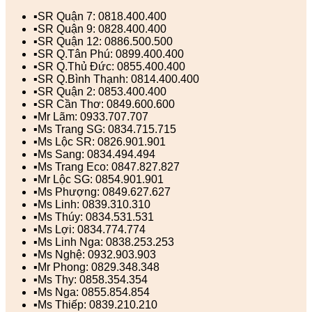
▪️SR Quận 7: 0818.400.400
▪️SR Quận 9: 0828.400.400
▪️SR Quận 12: 0886.500.500
▪️SR Q.Tân Phú: 0899.400.400
▪️SR Q.Thủ Đức: 0855.400.400
▪️SR Q.Bình Thạnh: 0814.400.400
▪️SR Quận 2: 0853.400.400
▪️SR Cần Thơ: 0849.600.600
▪️Mr Lãm: 0933.707.707
▪️Ms Trang SG: 0834.715.715
▪️Ms Lộc SR: 0826.901.901
▪️Ms Sang: 0834.494.494
▪️Ms Trang Eco: 0847.827.827
▪️Mr Lộc SG: 0854.901.901
▪️Ms Phượng: 0849.627.627
▪️Ms Linh: 0839.310.310
▪️Ms Thúy: 0834.531.531
▪️Ms Lợi: 0834.774.774
▪️Ms Linh Nga: 0838.253.253
▪️Ms Nghệ: 0932.903.903
▪️Mr Phong: 0829.348.348
▪️Ms Thy: 0858.354.354
▪️Ms Nga: 0855.854.854
▪️Ms Thiếp: 0839.210.210