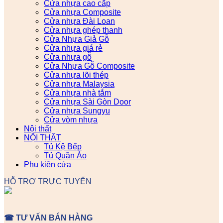
Cửa nhựa cao cấp
Cửa nhựa Composite
Cửa nhựa Đài Loan
Cửa nhựa ghép thanh
Cửa Nhựa Giả Gỗ
Cửa nhựa giá rẻ
Cửa nhựa gỗ
Cửa Nhựa Gỗ Composite
Cửa nhựa lõi thép
Cửa nhựa Malaysia
Cửa nhựa nhà tắm
Cửa nhựa Sài Gòn Door
Cửa nhựa Sungyu
Cửa vòm nhựa
Nội thất
NỘI THẤT
Tủ Kệ Bếp
Tủ Quần Áo
Phụ kiện cửa
HỖ TRỢ TRỰC TUYẾN
☎ TƯ VẤN BÁN HÀNG