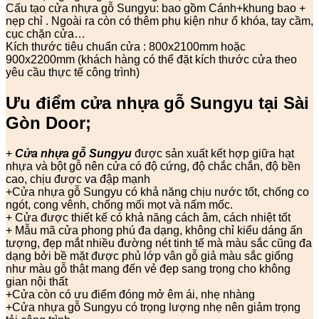
Cấu tạo cửa nhựa gỗ Sungyu: bao gồm Cánh+khung bao +
nẹp chỉ . Ngoài ra còn có thêm phụ kiện như ổ khóa, tay cầm,
cục chặn cửa…
Kích thước tiêu chuẩn cửa : 800x2100mm hoặc
900x2200mm (khách hàng có thể đặt kích thước cửa theo
yêu cầu thực tế công trình)
Ưu điểm cửa nhựa gỗ Sungyu tại Sài
Gòn Door;
+
Cửa nhựa gỗ Sungyu
được sản xuất kết hợp giữa hạt
nhựa và bột gỗ nên cửa có độ cứng, độ chắc chắn, độ bền
cao, chịu được va đập mạnh
+Cửa nhựa gỗ Sungyu có khả năng chịu nước tốt, chống co
ngót, cong vênh, chống mối mọt và nấm mốc.
+ Cửa được thiết kế có khả năng cách âm, cách nhiệt tốt
+ Mẫu mã cửa phong phú đa dạng, không chỉ kiểu dáng ấn
tượng, đẹp mắt nhiều đường nét tinh tế mà màu sắc cũng đa
dạng bởi bề mặt được phủ lớp vân gỗ giả màu sắc giống
như màu gỗ thật mang đến vẻ đẹp sang trọng cho không
gian nội thất
+Cửa còn có ưu điểm đóng mở êm ái, nhẹ nhàng
+Cửa nhựa gỗ Sungyu có trọng lượng nhẹ nên giảm trọng