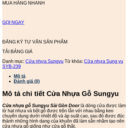
MUA HÀNG NHANH
GỌI NGAY
ĐĂNG KÝ TƯ VẤN SẢN PHẨM
TẢI BẢNG GIÁ
Danh mục:
Cửa nhựa Sungyu
Từ khóa:
Cửa nhựa Sung yu
SYB-239
Mô tả
Đánh giá (0)
Mô tả chi tiết Cửa Nhựa Gỗ Sungyu
Cửa nhựa gỗ Sungyu
Sài Gòn Door
là dòng cửa được làm
từ hạt nhựa và bột gỗ được trộn lẫn với nhau bằng keo
chuyên dụng dưới nhiệt độ và áp suất cao, sau đó được đúc
thành những hình dạng của khuôn đã làm sẵn nhằm tạo nên
cửa nhựa gỗ giống như cửa gỗ thật.