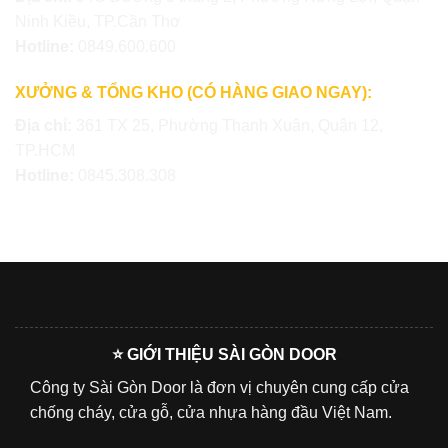
Ninh Kiều, TP.Cần Thơ
Hotline:
0849.600.600
XƯỞNG & TỔNG KHO (CÓ HÀNG GIAO NGAY):
Địa chỉ:
361 TX 25, Phường Thạnh Xuân, Quận 12,
TP.HCM
Hotline:
0845.308.308
⭐ GIỚI THIỆU SÀI GÒN DOOR
Công ty Sài Gòn Door là đơn vị chuyên cung cấp cửa
chống cháy, cửa gỗ, cửa nhựa hàng đầu Việt Nam.