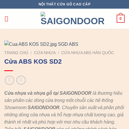
Chuyển
NỘI THẤT CỬA GỖ CAO CẤP
đến
nội
0
dung
TRANG CHỦ
/
CỬA NHỰA
/
CỬA NHỰA ABS HÀN QUỐC
Cửa ABS KOS SD2
Cửa nhựa và nhựa gỗ tại SAIGONDOOR
là thương hiệu
sản phẩm các dòng cửa trong một chuỗi các hệ thống
Showroom
SAIGONDOOR
. Chuyên sản xuất và phân phối
những dòng cửa nhựa và hỗ hợp nhựa chất lượng cao, giá
thành rẻ nhất và phù hợp với mọi nhu cầu khách hàng.