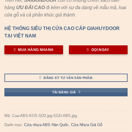
Trên hết,
SAIGONDOOR
còn có những chính sách bán
hàng
ƯU ĐÃI
CAO
đi kèm với sự đa dạng về mẫu mã, loại
cửa gỗ và cả phân khúc giá thành.
HỆ THỐNG SIÊU THỊ CỬA CAO CẤP GIAHUYDOOR
TẠI VIỆT NAM
MUA HÀNG NHANH
GỌI NGAY
ĐĂNG KÝ TƯ VẤN SẢN PHẨM
TẢI BẢNG GIÁ
Mã:
Cua-ABS-KOS-SD2.jpg-SGD-ABS.jpg
Danh mục:
Cửa nhựa ABS Hàn Quốc
,
Cửa Nhựa Giả Gỗ