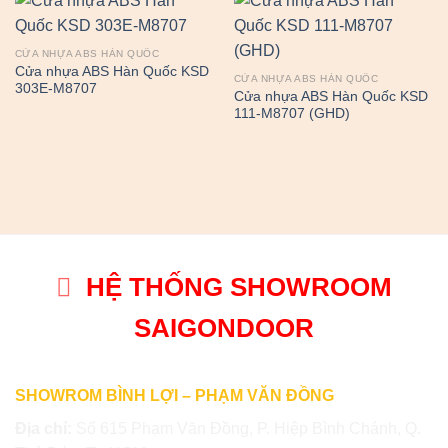
CỬA NHỰA ABS HÀN QUỐC
Cửa nhựa ABS Hàn Quốc KSD
CỬA NHỰA ABS HÀN QUỐC
303E-M8707
Cửa nhựa ABS Hàn Quốc KSD
111-M8707 (GHD)
HỆ THỐNG SHOWROOM
SAIGONDOOR
SHOWROM BÌNH LỢI – PHẠM VĂN ĐỒNG
Địa chỉ:
Số 615 Phạm Văn Đồng, P. Hiệp Bình Chánh, Q.