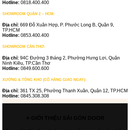
Hotline:
0818.400.400
SHOWROOM QUẬN 2 – HCM:
Địa chỉ:
669 Đỗ Xuân Hợp, P. Phước Long B, Quận 9,
TP.HCM
Hotline:
0853.400.400
SHOWROOM CẦN THƠ:
Địa chỉ:
94C Đường 3 tháng 2, Phường Hưng Lợi, Quận
Ninh Kiều, TP.Cần Thơ
Hotline:
0849.600.600
XƯỞNG & TỔNG KHO (CÓ HÀNG GIAO NGAY):
Địa chỉ:
361 TX 25, Phường Thạnh Xuân, Quận 12, TP.HCM
Hotline:
0845.308.308
⭐ GIỚI THIỆU SÀI GÒN DOOR