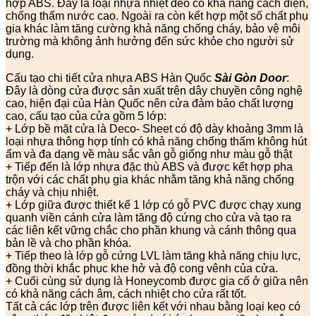
hợp ABS. Đây là loại nhựa nhiệt dẻo có khả năng cách điện,
chống thấm nước cao. Ngoài ra còn kết hợp một số chất phụ
gia khác làm tăng cường khả năng chống cháy, bảo vệ môi
trường mà không ảnh hưởng đến sức khỏe cho người sử
dụng.
Cấu tạo chi tiết cửa nhựa ABS Hàn Quốc
Sài Gòn Door
:
Đây là dòng cửa được sản xuất trên dây chuyền công nghệ
cao, hiện đại của Hàn Quốc nên cửa đảm bảo chất lượng
cao, cấu tạo của cửa gồm 5 lớp:
+ Lớp bề mặt cửa là Deco- Sheet có độ dày khoảng 3mm là
loại nhựa thông hợp tính có khả năng chống thấm không hút
ẩm và đa dạng về màu sắc vân gỗ giống như màu gỗ thật
+ Tiếp đến là lớp nhựa đặc thù ABS và được kết hợp pha
trộn với các chất phụ gia khác nhằm tăng khả năng chống
cháy và chịu nhiệt.
+ Lớp giữa được thiết kế 1 lớp có gỗ PVC được chạy xung
quanh viền cánh cửa làm tăng độ cứng cho cửa và tạo ra
các liên kết vững chắc cho phần khung và cánh thông qua
bản lề và cho phần khóa.
+ Tiếp theo là lớp gỗ cứng LVL làm tăng khả năng chịu lực,
đồng thời khắc phục khe hở và độ cong vênh của cửa.
+ Cuối cùng sử dụng là Honeycomb được gia cố ở giữa nên
có khả năng cách âm, cách nhiệt cho cửa rất tốt.
Tất cả các lớp trên được liên kết với nhau bằng loại keo có