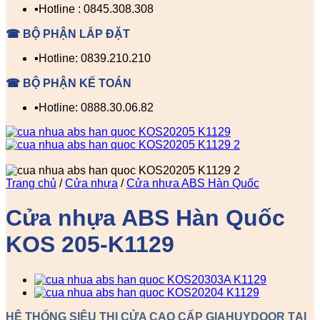
▪️Hotline : 0845.308.308
☎ BỘ PHẬN LẮP ĐẶT
▪️Hotline: 0839.210.210
☎ BỘ PHẬN KẾ TOÁN
▪️Hotline: 0888.30.06.82
Trang chủ
/
Cửa nhựa
/
Cửa nhựa ABS Hàn Quốc
Cửa nhựa ABS Hàn Quốc
KOS 205-K1129
HỆ THỐNG SIÊU THỊ CỬA CAO CẤP GIAHUYDOOR TẠI