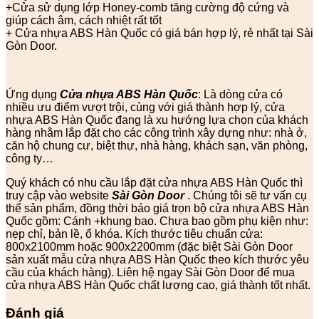
+Cửa sử dụng lớp Honey-comb tăng cường độ cứng và
giúp cách âm, cách nhiệt rất tốt
+ Cửa nhựa ABS Hàn Quốc có giá bán hợp lý, rẻ nhất tại Sài
Gòn Door.
Ứng dụng
Cửa nhựa ABS Hàn Quốc
: Là dòng cửa có
nhiều ưu điểm vượt trội, cùng với giá thành hợp lý, cửa
nhựa ABS Hàn Quốc đang là xu hướng lựa chọn của khách
hàng nhằm lắp đặt cho các công trình xây dựng như: nhà ở,
căn hộ chung cư, biệt thự, nhà hàng, khách sạn, văn phòng,
công ty…
Quý khách có nhu cầu lắp đặt cửa nhựa ABS Hàn Quốc thì
truy cập vào website
Sài Gòn Door
. Chúng tôi sẽ tư vấn cụ
thể sản phẩm, đồng thời báo giá trọn bộ cửa nhựa ABS Hàn
Quốc gồm: Cánh +khung bao. Chưa bao gồm phụ kiện như:
nẹp chỉ, bản lề, ổ khóa. Kích thước tiêu chuẩn cửa:
800x2100mm hoặc 900x2200mm (đặc biệt Sài Gòn Door
sản xuất mẫu cửa nhựa ABS Hàn Quốc theo kích thước yêu
cầu của khách hàng). Liên hệ ngay Sài Gòn Door để mua
cửa nhựa ABS Hàn Quốc chất lượng cao, giá thành tốt nhất.
Đánh giá