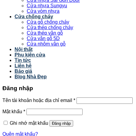
Cửa nhựa Sài Gòn Door
Cửa nhựa Sungyu
Cửa vòm nhựa
Cửa chống cháy
Cửa gỗ chống cháy
Cửa thép chống cháy
Cửa thép vân gỗ
Cửa vân gỗ 5D
Cửa nhôm vân gỗ
Nội thất
Phụ kiện cửa
Tin tức
Liên hệ
Báo giá
Blog Nhà Đẹp
Đăng nhập
Tên tài khoản hoặc địa chỉ email
*
Mật khẩu
*
Ghi nhớ mật khẩu
Đăng nhập
Quên mật khẩu?