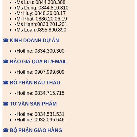
▪️Ms Lưu: 0844.308.308
▪️Ms Dung: 0844.810.810
▪️Mr Huy: 0848.26.08.17
▪️Mr Phát: 0886.20.06.19
▪️Ms Hạnh:0833.201.201
▪️Ms Loan:0855.890.890
☎ KINH DOANH DỰ ÁN
▪️Hotline: 0834.300.300
☎ BÁO GIÁ QUA ĐT/EMAIL
▪️Hotline: 0907.999.609
☎ BỘ PHẬN ĐẤU THẦU
▪️Hotline: 0834.715.715
☎ TƯ VẤN SẢN PHẨM
▪️Hotline: 0834.531.531
▪️Hotline: 0932.095.646
☎ BỘ PHẬN GIAO HÀNG