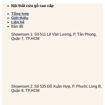
Chuyển
Nội thất cửa gỗ cao cấp
đến
Tổng hợp
nội
Giới thiệu
dung
Liên hệ
Bản đồ
Showroom 1: Số 511 Lê Văn Lương, P. Tân Phong,
Quận 7, TP.HCM
Showroom 2: Số 535 Đỗ Xuân Hợp, P. Phước Long B,
Quận 9, TP.HCM