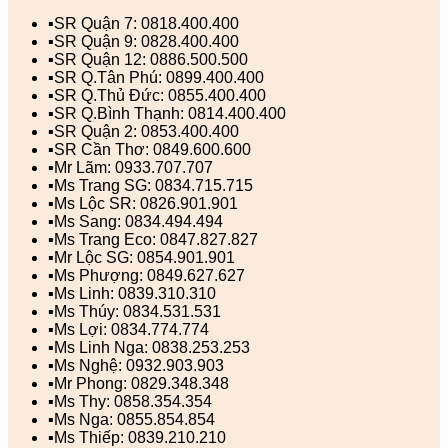
▪️SR Quận 7: 0818.400.400
▪️SR Quận 9: 0828.400.400
▪️SR Quận 12: 0886.500.500
▪️SR Q.Tân Phú: 0899.400.400
▪️SR Q.Thủ Đức: 0855.400.400
▪️SR Q.Bình Thạnh: 0814.400.400
▪️SR Quận 2: 0853.400.400
▪️SR Cần Thơ: 0849.600.600
▪️Mr Lãm: 0933.707.707
▪️Ms Trang SG: 0834.715.715
▪️Ms Lộc SR: 0826.901.901
▪️Ms Sang: 0834.494.494
▪️Ms Trang Eco: 0847.827.827
▪️Mr Lộc SG: 0854.901.901
▪️Ms Phượng: 0849.627.627
▪️Ms Linh: 0839.310.310
▪️Ms Thúy: 0834.531.531
▪️Ms Lợi: 0834.774.774
▪️Ms Linh Nga: 0838.253.253
▪️Ms Nghệ: 0932.903.903
▪️Mr Phong: 0829.348.348
▪️Ms Thy: 0858.354.354
▪️Ms Nga: 0855.854.854
▪️Ms Thiếp: 0839.210.210