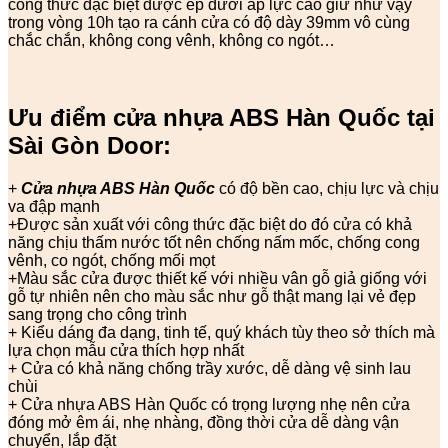
công thức đặc biệt được ép dưới áp lực cao giữ như vậy
trong vòng 10h tạo ra cánh cửa có độ dày 39mm vô cùng
chắc chắn, không cong vênh, không co ngót…
Ưu điểm cửa nhựa ABS Hàn Quốc tại
Sài Gòn Door:
+
Cửa nhựa ABS Hàn Quốc
có độ bền cao, chịu lực và chịu
va đập mạnh
+Được sản xuất với công thức đặc biệt do đó cửa có khả
năng chịu thấm nước tốt nên chống nấm mốc, chống cong
vênh, co ngót, chống mối mọt
+Màu sắc cửa được thiết kế với nhiều vân gỗ giả giống với
gỗ tự nhiên nên cho màu sắc như gỗ thật mang lại vẻ đẹp
sang trọng cho công trình
+ Kiểu dáng đa dạng, tinh tế, quý khách tùy theo sở thích mà
lựa chọn mẫu cửa thích hợp nhất
+ Cửa có khả năng chống trầy xước, dễ dàng vệ sinh lau
chùi
+ Cửa nhựa ABS Hàn Quốc có trọng lượng nhẹ nên cửa
đóng mở êm ái, nhẹ nhàng, đồng thời cửa dễ dàng vận
chuyển, lắp đặt