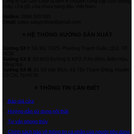
Công ty Sài Gòn Door là đơn vị chuyên cung cấp cửa chống
cháy, cửa gỗ, cửa nhựa hàng đầu Việt Nam.
Hotline:
0886.500.500
Email:
sales.saigondoor@gmail.com
⭐ HỆ THỐNG XƯỞNG SẢN XUẤT
Xưởng SX I:
Số 361 TX25, Phường Thạnh Xuân, Q12, TP.
HCM.
Xưởng SX II:
Số 60/3 Đường 9, KP2, P.An Bình, Biên Hòa,
Đồng Nai.
Xưởng SX III:
81 Võ Văn Bích, Xã Tân Thạnh Đông, Huyện
Củ Chi, Tp.HCM.
⭐ THÔNG TIN CẦN BIẾT
✅
Báo giá cửa
✅
Hướng dẫn sử dụng nội thất
✅
Tư vấn phong thủy
✅
Chính sách bảo vệ thông tin cá nhân của người tiêu dùng