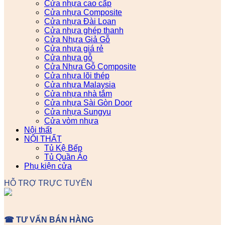
Cửa nhựa cao cấp
Cửa nhựa Composite
Cửa nhựa Đài Loan
Cửa nhựa ghép thanh
Cửa Nhựa Giả Gỗ
Cửa nhựa giá rẻ
Cửa nhựa gỗ
Cửa Nhựa Gỗ Composite
Cửa nhựa lõi thép
Cửa nhựa Malaysia
Cửa nhựa nhà tắm
Cửa nhựa Sài Gòn Door
Cửa nhựa Sungyu
Cửa vòm nhựa
Nội thất
NỘI THẤT
Tủ Kệ Bếp
Tủ Quần Áo
Phụ kiện cửa
HỖ TRỢ TRỰC TUYẾN
☎ TƯ VẤN BÁN HÀNG