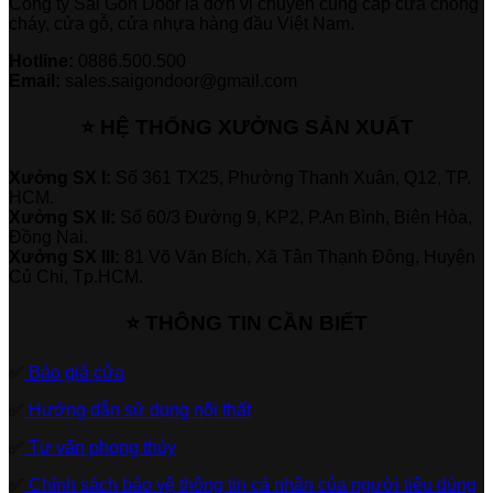
Công ty Sài Gòn Door là đơn vị chuyên cung cấp cửa chống
cháy, cửa gỗ, cửa nhựa hàng đầu Việt Nam.
Hotline:
0886.500.500
Email:
sales.saigondoor@gmail.com
⭐ HỆ THỐNG XƯỞNG SẢN XUẤT
Xưởng SX I:
Số 361 TX25, Phường Thạnh Xuân, Q12, TP.
HCM.
Xưởng SX II:
Số 60/3 Đường 9, KP2, P.An Bình, Biên Hòa,
Đồng Nai.
Xưởng SX III:
81 Võ Văn Bích, Xã Tân Thạnh Đông, Huyện
Củ Chi, Tp.HCM.
⭐ THÔNG TIN CẦN BIẾT
✅
Báo giá cửa
✅
Hướng dẫn sử dụng nội thất
✅
Tư vấn phong thủy
✅
Chính sách bảo vệ thông tin cá nhân của người tiêu dùng