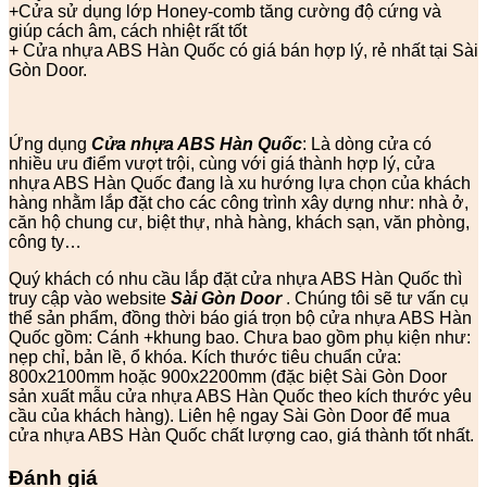
+Cửa sử dụng lớp Honey-comb tăng cường độ cứng và
giúp cách âm, cách nhiệt rất tốt
+ Cửa nhựa ABS Hàn Quốc có giá bán hợp lý, rẻ nhất tại Sài
Gòn Door.
Ứng dụng
Cửa nhựa ABS Hàn Quốc
: Là dòng cửa có
nhiều ưu điểm vượt trội, cùng với giá thành hợp lý, cửa
nhựa ABS Hàn Quốc đang là xu hướng lựa chọn của khách
hàng nhằm lắp đặt cho các công trình xây dựng như: nhà ở,
căn hộ chung cư, biệt thự, nhà hàng, khách sạn, văn phòng,
công ty…
Quý khách có nhu cầu lắp đặt cửa nhựa ABS Hàn Quốc thì
truy cập vào website
Sài Gòn Door
. Chúng tôi sẽ tư vấn cụ
thể sản phẩm, đồng thời báo giá trọn bộ cửa nhựa ABS Hàn
Quốc gồm: Cánh +khung bao. Chưa bao gồm phụ kiện như:
nẹp chỉ, bản lề, ổ khóa. Kích thước tiêu chuẩn cửa:
800x2100mm hoặc 900x2200mm (đặc biệt Sài Gòn Door
sản xuất mẫu cửa nhựa ABS Hàn Quốc theo kích thước yêu
cầu của khách hàng). Liên hệ ngay Sài Gòn Door để mua
cửa nhựa ABS Hàn Quốc chất lượng cao, giá thành tốt nhất.
Đánh giá