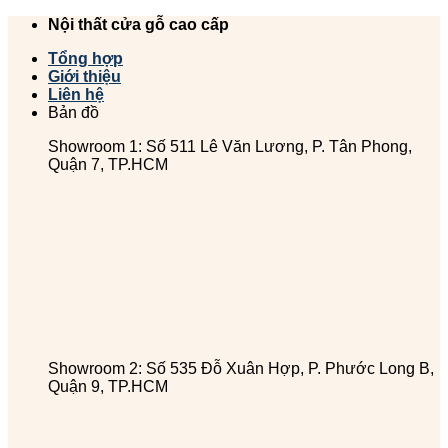
Chuyển
Nội thất cửa gỗ cao cấp
đến
Tổng hợp
nội
Giới thiệu
dung
Liên hệ
Bản đồ
Showroom 1: Số 511 Lê Văn Lương, P. Tân Phong,
Quận 7, TP.HCM
Showroom 2: Số 535 Đỗ Xuân Hợp, P. Phước Long B,
Quận 9, TP.HCM