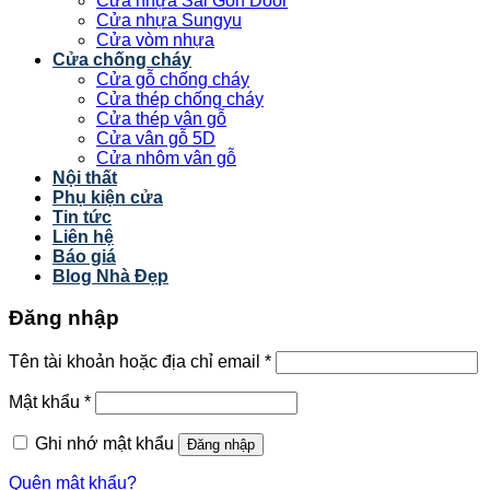
Cửa nhựa Sài Gòn Door
Cửa nhựa Sungyu
Cửa vòm nhựa
Cửa chống cháy
Cửa gỗ chống cháy
Cửa thép chống cháy
Cửa thép vân gỗ
Cửa vân gỗ 5D
Cửa nhôm vân gỗ
Nội thất
Phụ kiện cửa
Tin tức
Liên hệ
Báo giá
Blog Nhà Đẹp
Đăng nhập
Tên tài khoản hoặc địa chỉ email
*
Mật khẩu
*
Ghi nhớ mật khẩu
Đăng nhập
Quên mật khẩu?