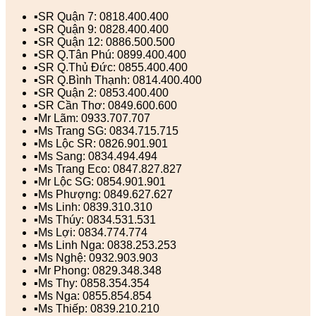
▪️SR Quận 7: 0818.400.400
▪️SR Quận 9: 0828.400.400
▪️SR Quận 12: 0886.500.500
▪️SR Q.Tân Phú: 0899.400.400
▪️SR Q.Thủ Đức: 0855.400.400
▪️SR Q.Bình Thạnh: 0814.400.400
▪️SR Quận 2: 0853.400.400
▪️SR Cần Thơ: 0849.600.600
▪️Mr Lãm: 0933.707.707
▪️Ms Trang SG: 0834.715.715
▪️Ms Lộc SR: 0826.901.901
▪️Ms Sang: 0834.494.494
▪️Ms Trang Eco: 0847.827.827
▪️Mr Lộc SG: 0854.901.901
▪️Ms Phượng: 0849.627.627
▪️Ms Linh: 0839.310.310
▪️Ms Thúy: 0834.531.531
▪️Ms Lợi: 0834.774.774
▪️Ms Linh Nga: 0838.253.253
▪️Ms Nghệ: 0932.903.903
▪️Mr Phong: 0829.348.348
▪️Ms Thy: 0858.354.354
▪️Ms Nga: 0855.854.854
▪️Ms Thiếp: 0839.210.210