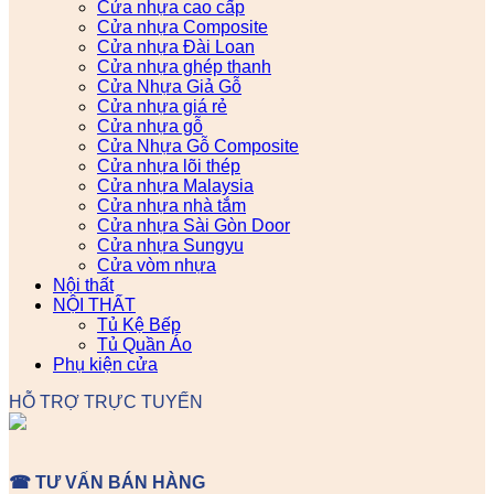
Cửa nhựa cao cấp
Cửa nhựa Composite
Cửa nhựa Đài Loan
Cửa nhựa ghép thanh
Cửa Nhựa Giả Gỗ
Cửa nhựa giá rẻ
Cửa nhựa gỗ
Cửa Nhựa Gỗ Composite
Cửa nhựa lõi thép
Cửa nhựa Malaysia
Cửa nhựa nhà tắm
Cửa nhựa Sài Gòn Door
Cửa nhựa Sungyu
Cửa vòm nhựa
Nội thất
NỘI THẤT
Tủ Kệ Bếp
Tủ Quần Áo
Phụ kiện cửa
HỖ TRỢ TRỰC TUYẾN
☎ TƯ VẤN BÁN HÀNG