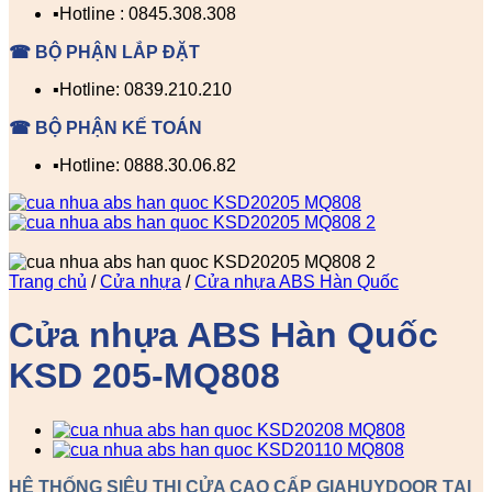
▪️Hotline : 0845.308.308
☎ BỘ PHẬN LẮP ĐẶT
▪️Hotline: 0839.210.210
☎ BỘ PHẬN KẾ TOÁN
▪️Hotline: 0888.30.06.82
Trang chủ
/
Cửa nhựa
/
Cửa nhựa ABS Hàn Quốc
Cửa nhựa ABS Hàn Quốc
KSD 205-MQ808
HỆ THỐNG SIÊU THỊ CỬA CAO CẤP GIAHUYDOOR TẠI