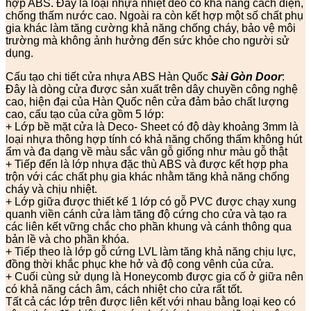
hợp ABS. Đây là loại nhựa nhiệt dẻo có khả năng cách điện,
chống thấm nước cao. Ngoài ra còn kết hợp một số chất phụ
gia khác làm tăng cường khả năng chống cháy, bảo vệ môi
trường mà không ảnh hưởng đến sức khỏe cho người sử
dụng.
Cấu tạo chi tiết cửa nhựa ABS Hàn Quốc
Sài Gòn Door
:
Đây là dòng cửa được sản xuất trên dây chuyền công nghệ
cao, hiện đại của Hàn Quốc nên cửa đảm bảo chất lượng
cao, cấu tạo của cửa gồm 5 lớp:
+ Lớp bề mặt cửa là Deco- Sheet có độ dày khoảng 3mm là
loại nhựa thông hợp tính có khả năng chống thấm không hút
ẩm và đa dạng về màu sắc vân gỗ giống như màu gỗ thật
+ Tiếp đến là lớp nhựa đặc thù ABS và được kết hợp pha
trộn với các chất phụ gia khác nhằm tăng khả năng chống
cháy và chịu nhiệt.
+ Lớp giữa được thiết kế 1 lớp có gỗ PVC được chạy xung
quanh viền cánh cửa làm tăng độ cứng cho cửa và tạo ra
các liên kết vững chắc cho phần khung và cánh thông qua
bản lề và cho phần khóa.
+ Tiếp theo là lớp gỗ cứng LVL làm tăng khả năng chịu lực,
đồng thời khắc phục khe hở và độ cong vênh của cửa.
+ Cuối cùng sử dụng là Honeycomb được gia cố ở giữa nên
có khả năng cách âm, cách nhiệt cho cửa rất tốt.
Tất cả các lớp trên được liên kết với nhau bằng loại keo có