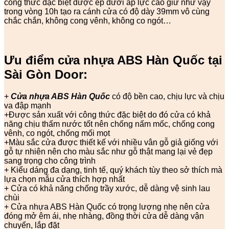
công thức đặc biệt được ép dưới áp lực cao giữ như vậy
trong vòng 10h tạo ra cánh cửa có độ dày 39mm vô cùng
chắc chắn, không cong vênh, không co ngót…
Ưu điểm cửa nhựa ABS Hàn Quốc tại
Sài Gòn Door:
+
Cửa nhựa ABS Hàn Quốc
có độ bền cao, chịu lực và chịu
va đập mạnh
+Được sản xuất với công thức đặc biệt do đó cửa có khả
năng chịu thấm nước tốt nên chống nấm mốc, chống cong
vênh, co ngót, chống mối mọt
+Màu sắc cửa được thiết kế với nhiều vân gỗ giả giống với
gỗ tự nhiên nên cho màu sắc như gỗ thật mang lại vẻ đẹp
sang trọng cho công trình
+ Kiểu dáng đa dạng, tinh tế, quý khách tùy theo sở thích mà
lựa chọn mẫu cửa thích hợp nhất
+ Cửa có khả năng chống trầy xước, dễ dàng vệ sinh lau
chùi
+ Cửa nhựa ABS Hàn Quốc có trọng lượng nhẹ nên cửa
đóng mở êm ái, nhẹ nhàng, đồng thời cửa dễ dàng vận
chuyển, lắp đặt