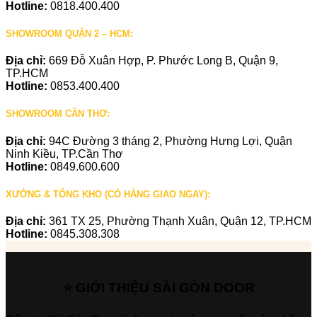
Hotline:
0818.400.400
SHOWROOM QUẬN 2 – HCM:
Địa chỉ:
669 Đỗ Xuân Hợp, P. Phước Long B, Quận 9,
TP.HCM
Hotline:
0853.400.400
SHOWROOM CẦN THƠ:
Địa chỉ:
94C Đường 3 tháng 2, Phường Hưng Lợi, Quận
Ninh Kiều, TP.Cần Thơ
Hotline:
0849.600.600
XƯỞNG & TỔNG KHO (CÓ HÀNG GIAO NGAY):
Địa chỉ:
361 TX 25, Phường Thạnh Xuân, Quận 12, TP.HCM
Hotline:
0845.308.308
⭐ GIỚI THIỆU SÀI GÒN DOOR