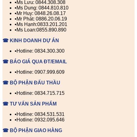
▪️Ms Lưu: 0844.308.308
▪️Ms Dung: 0844.810.810
▪️Mr Huy: 0848.26.08.17
▪️Mr Phát: 0886.20.06.19
▪️Ms Hạnh:0833.201.201
▪️Ms Loan:0855.890.890
☎ KINH DOANH DỰ ÁN
▪️Hotline: 0834.300.300
☎ BÁO GIÁ QUA ĐT/EMAIL
▪️Hotline: 0907.999.609
☎ BỘ PHẬN ĐẤU THẦU
▪️Hotline: 0834.715.715
☎ TƯ VẤN SẢN PHẨM
▪️Hotline: 0834.531.531
▪️Hotline: 0932.095.646
☎ BỘ PHẬN GIAO HÀNG