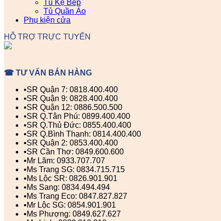
Tủ Kệ Bếp
Tủ Quần Áo
Phụ kiện cửa
HỖ TRỢ TRỰC TUYẾN
☎ TƯ VẤN BÁN HÀNG
▪️SR Quận 7: 0818.400.400
▪️SR Quận 9: 0828.400.400
▪️SR Quận 12: 0886.500.500
▪️SR Q.Tân Phú: 0899.400.400
▪️SR Q.Thủ Đức: 0855.400.400
▪️SR Q.Bình Thạnh: 0814.400.400
▪️SR Quận 2: 0853.400.400
▪️SR Cần Thơ: 0849.600.600
▪️Mr Lãm: 0933.707.707
▪️Ms Trang SG: 0834.715.715
▪️Ms Lộc SR: 0826.901.901
▪️Ms Sang: 0834.494.494
▪️Ms Trang Eco: 0847.827.827
▪️Mr Lộc SG: 0854.901.901
▪️Ms Phượng: 0849.627.627