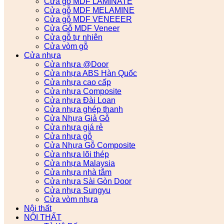
Cửa gỗ MDF LAMINATE
Cửa gỗ MDF MELAMINE
Cửa gỗ MDF VENEEER
Cửa Gỗ MDF Veneer
Cửa gỗ tự nhiên
Cửa vòm gỗ
Cửa nhựa
Cửa nhựa @Door
Cửa nhựa ABS Hàn Quốc
Cửa nhựa cao cấp
Cửa nhựa Composite
Cửa nhựa Đài Loan
Cửa nhựa ghép thanh
Cửa Nhựa Giả Gỗ
Cửa nhựa giá rẻ
Cửa nhựa gỗ
Cửa Nhựa Gỗ Composite
Cửa nhựa lõi thép
Cửa nhựa Malaysia
Cửa nhựa nhà tắm
Cửa nhựa Sài Gòn Door
Cửa nhựa Sungyu
Cửa vòm nhựa
Nội thất
NỘI THẤT