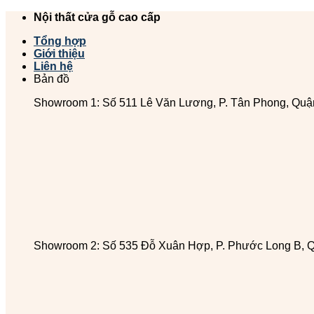
Chuyển
Nội thất cửa gỗ cao cấp
đến
Tổng hợp
nội
Giới thiệu
dung
Liên hệ
Bản đồ
Showroom 1: Số 511 Lê Văn Lương, P. Tân Phong, Quậ
Showroom 2: Số 535 Đỗ Xuân Hợp, P. Phước Long B, 