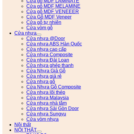
Cửa gỗ MDF LAMINATE
Cửa gỗ MDF MELAMINE
Cửa gỗ MDF VENEEER
Cửa Gỗ MDF Veneer
Cửa gỗ tự nhiên
Cửa vòm gỗ
Cửa nhựa
Cửa nhựa @Door
Cửa nhựa ABS Hàn Quốc
Cửa nhựa cao cấp
Cửa nhựa Composite
Cửa nhựa Đài Loan
Cửa nhựa ghép thanh
Cửa Nhựa Giả Gỗ
Cửa nhựa giá rẻ
Cửa nhựa gỗ
Cửa Nhựa Gỗ Composite
Cửa nhựa lõi thép
Cửa nhựa Malaysia
Cửa nhựa nhà tắm
Cửa nhựa Sài Gòn Door
Cửa nhựa Sungyu
Cửa vòm nhựa
Nội thất
NỘI THẤT