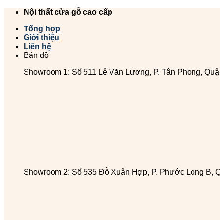
Chuyển
Nội thất cửa gỗ cao cấp
đến
Tổng hợp
nội
Giới thiệu
dung
Liên hệ
Bản đồ
Showroom 1: Số 511 Lê Văn Lương, P. Tân Phong, Quậ
Showroom 2: Số 535 Đỗ Xuân Hợp, P. Phước Long B, 