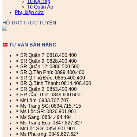
Tủ Kệ Bếp
Tủ Quần Áo
Phụ kiện cửa
HỖ TRỢ TRỰC TUYẾN
TƯ VẤN BÁN HÀNG
SR Quận 7: 0818.400.400
SR Quận 9: 0828.400.400
SR Quận 12: 0886.500.500
SR Q.Tân Phú: 0899.400.400
SR Q.Thủ Đức: 0855.400.400
SR Q.Bình Thạnh: 0814.400.400
SR Quận 2: 0853.400.400
SR Cần Thơ: 0849.600.600
Mr Lãm: 0933.707.707
Ms Trang SG: 0834.715.715
Ms Lộc SR: 0826.901.901
Ms Sang: 0834.494.494
Ms Trang Eco: 0847.827.827
Mr Lộc SG: 0854.901.901
Ms Phượng: 0849.627.627