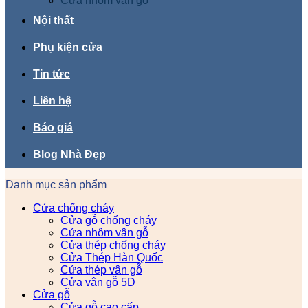
Cửa nhôm vân gỗ
Nội thất
Phụ kiện cửa
Tin tức
Liên hệ
Báo giá
Blog Nhà Đẹp
Danh mục sản phẩm
Cửa chống cháy
Cửa gỗ chống cháy
Cửa nhôm vân gỗ
Cửa thép chống cháy
Cửa Thép Hàn Quốc
Cửa thép vân gỗ
Cửa vân gỗ 5D
Cửa gỗ
Cửa gỗ cao cấp