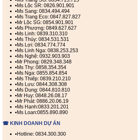
▪️Ms Lộc SR: 0826.901.901
▪️Ms Sang: 0834.494.494
▪️Ms Trang Eco: 0847.827.827
▪️Mr Lộc SG: 0854.901.901
▪️Ms Phượng: 0849.627.627
▪️Ms Linh: 0839.310.310
▪️Ms Thúy: 0834.531.531
▪️Ms Lợi: 0834.774.774
▪️Ms Linh Nga: 0838.253.253
▪️Ms Nghệ: 0932.903.903
▪️Mr Phong: 0829.348.348
▪️Ms Thy: 0858.354.354
▪️Ms Nga: 0855.854.854
▪️Ms Thiếp: 0839.210.210
▪️Ms Lưu: 0844.308.308
▪️Ms Dung: 0844.810.810
▪️Mr Huy: 0848.26.08.17
▪️Mr Phát: 0886.20.06.19
▪️Ms Hạnh:0833.201.201
▪️Ms Loan:0855.890.890
☎ KINH DOANH DỰ ÁN
▪️Hotline: 0834.300.300