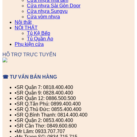
Cửa nhựa nhà tắm
Cửa nhựa Sài Gòn Door
Cửa nhựa Sungyu
Cửa vòm nhựa
Nội thất
NỘI THẤT
Tủ Kệ Bếp
Tủ Quần Áo
Phụ kiện cửa
HỖ TRỢ TRỰC TUYẾN
☎ TƯ VẤN BÁN HÀNG
▪️SR Quận 7: 0818.400.400
▪️SR Quận 9: 0828.400.400
▪️SR Quận 12: 0886.500.500
▪️SR Q.Tân Phú: 0899.400.400
▪️SR Q.Thủ Đức: 0855.400.400
▪️SR Q.Bình Thạnh: 0814.400.400
▪️SR Quận 2: 0853.400.400
▪️SR Cần Thơ: 0849.600.600
▪️Mr Lãm: 0933.707.707
▪️Ms Trang SG: 0834.715.715