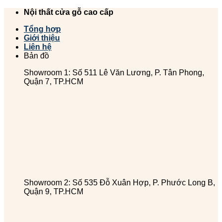
Chuyển
Nội thất cửa gỗ cao cấp
đến
Tổng hợp
nội
Giới thiệu
dung
Liên hệ
Bản đồ
Showroom 1: Số 511 Lê Văn Lương, P. Tân Phong,
Quận 7, TP.HCM
Showroom 2: Số 535 Đỗ Xuân Hợp, P. Phước Long B,
Quận 9, TP.HCM