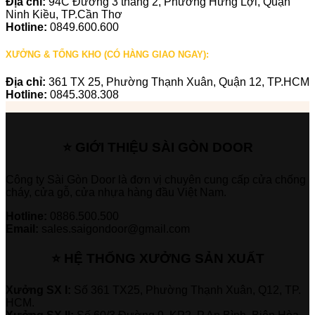
Địa chỉ:
94C Đường 3 tháng 2, Phường Hưng Lợi, Quận
Ninh Kiều, TP.Cần Thơ
Hotline:
0849.600.600
XƯỞNG & TỔNG KHO (CÓ HÀNG GIAO NGAY):
Địa chỉ:
361 TX 25, Phường Thạnh Xuân, Quận 12, TP.HCM
Hotline:
0845.308.308
⭐ GIỚI THIỆU SÀI GÒN DOOR
Công ty Sài Gòn Door là đơn vị chuyên cung cấp cửa chống
cháy, cửa gỗ, cửa nhựa hàng đầu Việt Nam.
Hotline:
0886.500.500
Email:
sales.saigondoor@gmail.com
⭐ HỆ THỐNG XƯỞNG SẢN XUẤT
Xưởng SX I:
Số 361 TX25, Phường Thạnh Xuân, Q12, TP.
HCM.