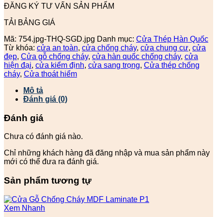
ĐĂNG KÝ TƯ VẤN SẢN PHẨM
TẢI BẢNG GIÁ
Mã:
754.jpg-THQ-SGD.jpg
Danh mục:
Cửa Thép Hàn Quốc
Từ khóa:
cửa an toàn
,
cửa chống cháy
,
cửa chung cư
,
cửa
đẹp
,
Cửa gỗ chống cháy
,
cửa hàn quốc chống cháy
,
cửa
hiện đại
,
cửa kiểm định
,
cửa sang trọng
,
Cửa thép chống
cháy
,
Cửa thoát hiểm
Mô tả
Đánh giá (0)
Đánh giá
Chưa có đánh giá nào.
Chỉ những khách hàng đã đăng nhập và mua sản phẩm này
mới có thể đưa ra đánh giá.
Sản phẩm tương tự
Xem Nhanh