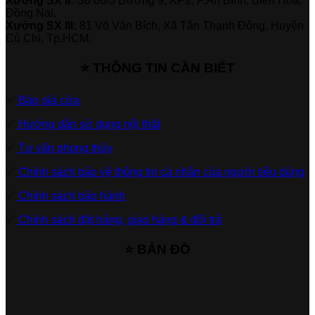
Xưởng SX II:
Số 60/3 Đường 9, KP2, P.An Bình, Biên Hòa,
Đồng Nai.
Xưởng SX III:
81 Võ Văn Bích, Xã Tân Thạnh Đông, Huyện
Củ Chi, Tp.HCM.
⭐ THÔNG TIN CẦN BIẾT
✅
Báo giá cửa
✅
Hướng dẫn sử dụng nội thất
✅
Tư vấn phong thủy
✅
Chính sách bảo vệ thông tin cá nhân của người tiêu dùng
✅
Chính sách bảo hành
✅
Chính sách đặt hàng, giao hàng & đổi trả
⭐ BẢN ĐỒ