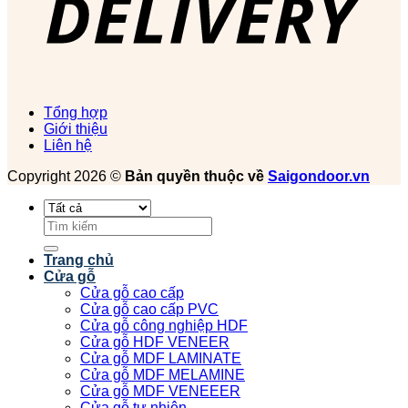
Tổng hợp
Giới thiệu
Liên hệ
Copyright 2026 ©
Bản quyền thuộc về
Saigondoor.vn
Tìm
kiếm:
Trang chủ
Cửa gỗ
Cửa gỗ cao cấp
Cửa gỗ cao cấp PVC
Cửa gỗ công nghiệp HDF
Cửa gỗ HDF VENEER
Cửa gỗ MDF LAMINATE
Cửa gỗ MDF MELAMINE
Cửa gỗ MDF VENEEER
Cửa gỗ tự nhiên