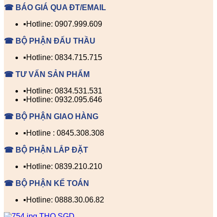
☎ BÁO GIÁ QUA ĐT/EMAIL
▪️Hotline: 0907.999.609
☎ BỘ PHẬN ĐẤU THẦU
▪️Hotline: 0834.715.715
☎ TƯ VẤN SẢN PHẨM
▪️Hotline: 0834.531.531
▪️Hotline: 0932.095.646
☎ BỘ PHẬN GIAO HÀNG
▪️Hotline : 0845.308.308
☎ BỘ PHẬN LẮP ĐẶT
▪️Hotline: 0839.210.210
☎ BỘ PHẬN KẾ TOÁN
▪️Hotline: 0888.30.06.82