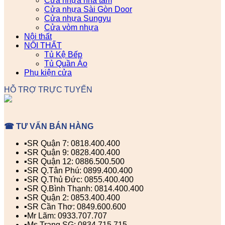
Cửa nhựa nhà tắm
Cửa nhựa Sài Gòn Door
Cửa nhựa Sungyu
Cửa vòm nhựa
Nội thất
NỘI THẤT
Tủ Kệ Bếp
Tủ Quần Áo
Phụ kiện cửa
HỖ TRỢ TRỰC TUYẾN
☎ TƯ VẤN BÁN HÀNG
▪️SR Quận 7: 0818.400.400
▪️SR Quận 9: 0828.400.400
▪️SR Quận 12: 0886.500.500
▪️SR Q.Tân Phú: 0899.400.400
▪️SR Q.Thủ Đức: 0855.400.400
▪️SR Q.Bình Thạnh: 0814.400.400
▪️SR Quận 2: 0853.400.400
▪️SR Cần Thơ: 0849.600.600
▪️Mr Lãm: 0933.707.707
▪️Ms Trang SG: 0834.715.715