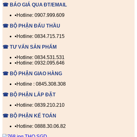
☎ BÁO GIÁ QUA ĐT/EMAIL
▪️Hotline: 0907.999.609
☎ BỘ PHẬN ĐẤU THẦU
▪️Hotline: 0834.715.715
☎ TƯ VẤN SẢN PHẨM
▪️Hotline: 0834.531.531
▪️Hotline: 0932.095.646
☎ BỘ PHẬN GIAO HÀNG
▪️Hotline : 0845.308.308
☎ BỘ PHẬN LẮP ĐẶT
▪️Hotline: 0839.210.210
☎ BỘ PHẬN KẾ TOÁN
▪️Hotline: 0888.30.06.82