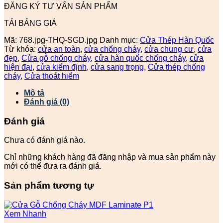
ĐĂNG KÝ TƯ VẤN SẢN PHẨM
TẢI BẢNG GIÁ
Mã:
768.jpg-THQ-SGD.jpg
Danh mục:
Cửa Thép Hàn Quốc
Từ khóa:
cửa an toàn
,
cửa chống cháy
,
cửa chung cư
,
cửa
đẹp
,
Cửa gỗ chống cháy
,
cửa hàn quốc chống cháy
,
cửa
hiện đại
,
cửa kiểm định
,
cửa sang trọng
,
Cửa thép chống
cháy
,
Cửa thoát hiểm
Mô tả
Đánh giá (0)
Đánh giá
Chưa có đánh giá nào.
Chỉ những khách hàng đã đăng nhập và mua sản phẩm này
mới có thể đưa ra đánh giá.
Sản phẩm tương tự
Xem Nhanh