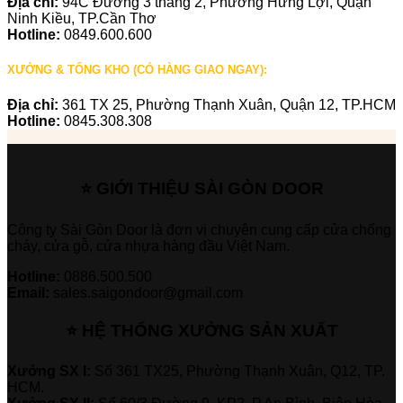
Địa chỉ:
94C Đường 3 tháng 2, Phường Hưng Lợi, Quận
Ninh Kiều, TP.Cần Thơ
Hotline:
0849.600.600
XƯỞNG & TỔNG KHO (CÓ HÀNG GIAO NGAY):
Địa chỉ:
361 TX 25, Phường Thạnh Xuân, Quận 12, TP.HCM
Hotline:
0845.308.308
⭐ GIỚI THIỆU SÀI GÒN DOOR
Công ty Sài Gòn Door là đơn vị chuyên cung cấp cửa chống
cháy, cửa gỗ, cửa nhựa hàng đầu Việt Nam.
Hotline:
0886.500.500
Email:
sales.saigondoor@gmail.com
⭐ HỆ THỐNG XƯỞNG SẢN XUẤT
Xưởng SX I:
Số 361 TX25, Phường Thạnh Xuân, Q12, TP.
HCM.