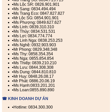
▪️Ms Lộc SR: 0826.901.901
▪️Ms Sang: 0834.494.494
▪️Ms Trang Eco: 0847.827.827
▪️Mr Lộc SG: 0854.901.901
▪️Ms Phượng: 0849.627.627
▪️Ms Linh: 0839.310.310
▪️Ms Thúy: 0834.531.531
▪️Ms Lợi: 0834.774.774
▪️Ms Linh Nga: 0838.253.253
▪️Ms Nghệ: 0932.903.903
▪️Mr Phong: 0829.348.348
▪️Ms Thy: 0858.354.354
▪️Ms Nga: 0855.854.854
▪️Ms Thiếp: 0839.210.210
▪️Ms Lưu: 0844.308.308
▪️Ms Dung: 0844.810.810
▪️Mr Huy: 0848.26.08.17
▪️Mr Phát: 0886.20.06.19
▪️Ms Hạnh:0833.201.201
▪️Ms Loan:0855.890.890
☎ KINH DOANH DỰ ÁN
▪️Hotline: 0834.300.300