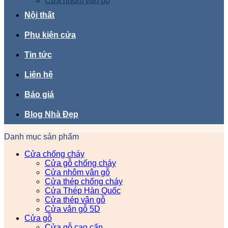
Cửa nhôm vân gỗ
Nội thất
Phụ kiện cửa
Tin tức
Liên hệ
Báo giá
Blog Nhà Đẹp
Danh mục sản phẩm
Cửa chống cháy
Cửa gỗ chống cháy
Cửa nhôm vân gỗ
Cửa thép chống cháy
Cửa Thép Hàn Quốc
Cửa thép vân gỗ
Cửa vân gỗ 5D
Cửa gỗ
Cửa gỗ cao cấp