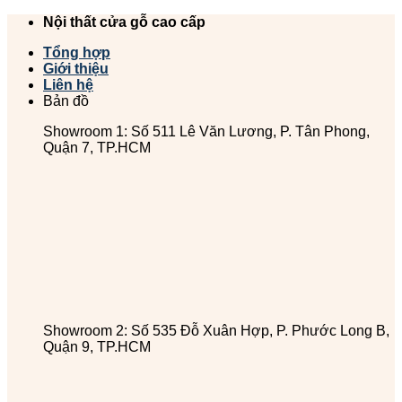
Chuyển
Nội thất cửa gỗ cao cấp
đến
Tổng hợp
nội
Giới thiệu
dung
Liên hệ
Bản đồ
Showroom 1: Số 511 Lê Văn Lương, P. Tân Phong,
Quận 7, TP.HCM
Showroom 2: Số 535 Đỗ Xuân Hợp, P. Phước Long B,
Quận 9, TP.HCM