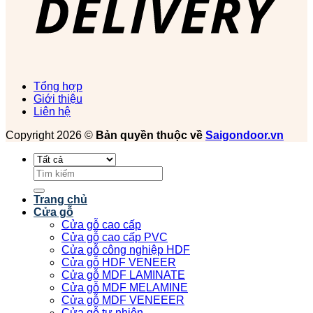
Tổng hợp
Giới thiệu
Liên hệ
Copyright 2026 ©
Bản quyền thuộc về
Saigondoor.vn
Tìm
kiếm:
Trang chủ
Cửa gỗ
Cửa gỗ cao cấp
Cửa gỗ cao cấp PVC
Cửa gỗ công nghiệp HDF
Cửa gỗ HDF VENEER
Cửa gỗ MDF LAMINATE
Cửa gỗ MDF MELAMINE
Cửa gỗ MDF VENEEER
Cửa gỗ tự nhiên