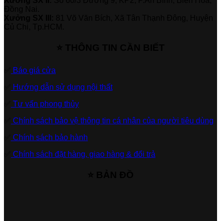
Xưởng SX II:
Số 60/3 Đường 9, KP2, P.An Bình, Biên Hòa,
Đồng Nai.
Xưởng SX III:
81 Võ Văn Bích, Xã Tân Thạnh Đông, Huyện
Củ Chi, Tp.HCM.
⭐ THÔNG TIN CẦN BIẾT
✅
Báo giá cửa
✅
Hướng dẫn sử dụng nội thất
✅
Tư vấn phong thủy
✅
Chính sách bảo vệ thông tin cá nhân của người tiêu dùng
✅
Chính sách bảo hành
✅
Chính sách đặt hàng, giao hàng & đổi trả
⭐ BẢN ĐỒ