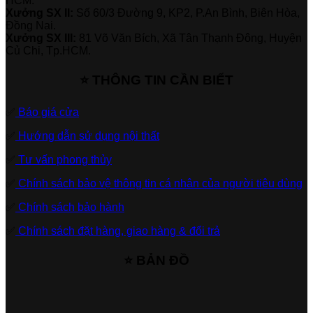
HCM.
Xưởng SX II:
Số 60/3 Đường 9, KP2, P.An Bình, Biên Hòa,
Đồng Nai.
Xưởng SX III:
81 Võ Văn Bích, Xã Tân Thạnh Đông, Huyện
Củ Chi, Tp.HCM.
⭐ THÔNG TIN CẦN BIẾT
✅
Báo giá cửa
✅
Hướng dẫn sử dụng nội thất
✅
Tư vấn phong thủy
✅
Chính sách bảo vệ thông tin cá nhân của người tiêu dùng
✅
Chính sách bảo hành
✅
Chính sách đặt hàng, giao hàng & đổi trả
⭐ BẢN ĐỒ