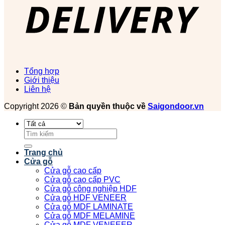
Tổng hợp
Giới thiệu
Liên hệ
Copyright 2026 ©
Bản quyền thuộc về
Saigondoor.vn
Tìm
kiếm:
Trang chủ
Cửa gỗ
Cửa gỗ cao cấp
Cửa gỗ cao cấp PVC
Cửa gỗ công nghiệp HDF
Cửa gỗ HDF VENEER
Cửa gỗ MDF LAMINATE
Cửa gỗ MDF MELAMINE
Cửa gỗ MDF VENEEER