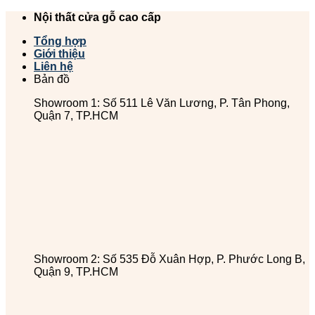
Chuyển
Nội thất cửa gỗ cao cấp
đến
Tổng hợp
nội
Giới thiệu
dung
Liên hệ
Bản đồ
Showroom 1: Số 511 Lê Văn Lương, P. Tân Phong,
Quận 7, TP.HCM
Showroom 2: Số 535 Đỗ Xuân Hợp, P. Phước Long B,
Quận 9, TP.HCM