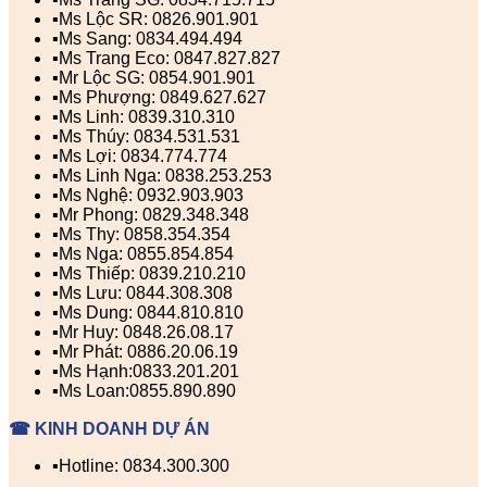
▪️Ms Lộc SR: 0826.901.901
▪️Ms Sang: 0834.494.494
▪️Ms Trang Eco: 0847.827.827
▪️Mr Lộc SG: 0854.901.901
▪️Ms Phượng: 0849.627.627
▪️Ms Linh: 0839.310.310
▪️Ms Thúy: 0834.531.531
▪️Ms Lợi: 0834.774.774
▪️Ms Linh Nga: 0838.253.253
▪️Ms Nghệ: 0932.903.903
▪️Mr Phong: 0829.348.348
▪️Ms Thy: 0858.354.354
▪️Ms Nga: 0855.854.854
▪️Ms Thiếp: 0839.210.210
▪️Ms Lưu: 0844.308.308
▪️Ms Dung: 0844.810.810
▪️Mr Huy: 0848.26.08.17
▪️Mr Phát: 0886.20.06.19
▪️Ms Hạnh:0833.201.201
▪️Ms Loan:0855.890.890
☎ KINH DOANH DỰ ÁN
▪️Hotline: 0834.300.300