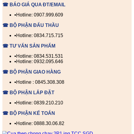
☎ BÁO GIÁ QUA ĐT/EMAIL
▪️Hotline: 0907.999.609
☎ BỘ PHẬN ĐẤU THẦU
▪️Hotline: 0834.715.715
☎ TƯ VẤN SẢN PHẨM
▪️Hotline: 0834.531.531
▪️Hotline: 0932.095.646
☎ BỘ PHẬN GIAO HÀNG
▪️Hotline : 0845.308.308
☎ BỘ PHẬN LẮP ĐẶT
▪️Hotline: 0839.210.210
☎ BỘ PHẬN KẾ TOÁN
▪️Hotline: 0888.30.06.82