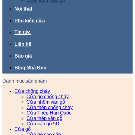
Cửa nhôm vân gỗ
Nội thất
Phụ kiện cửa
Tin tức
Liên hệ
Báo giá
Blog Nhà Đẹp
Danh mục sản phẩm
Cửa chống cháy
Cửa gỗ chống cháy
Cửa nhôm vân gỗ
Cửa thép chống cháy
Cửa Thép Hàn Quốc
Cửa thép vân gỗ
Cửa vân gỗ 5D
Cửa gỗ
Cửa gỗ cao cấp