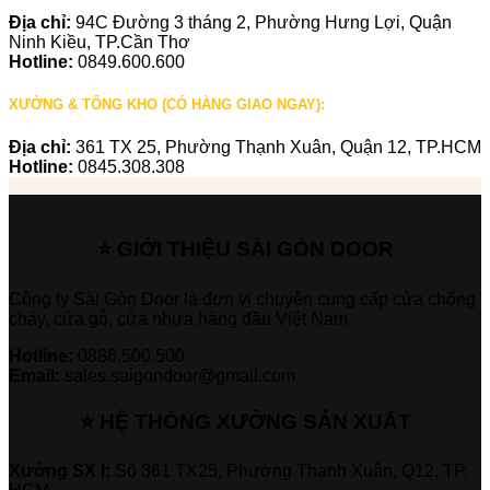
Địa chỉ:
94C Đường 3 tháng 2, Phường Hưng Lợi, Quận
Ninh Kiều, TP.Cần Thơ
Hotline:
0849.600.600
XƯỞNG & TỔNG KHO (CÓ HÀNG GIAO NGAY):
Địa chỉ:
361 TX 25, Phường Thạnh Xuân, Quận 12, TP.HCM
Hotline:
0845.308.308
⭐ GIỚI THIỆU SÀI GÒN DOOR
Công ty Sài Gòn Door là đơn vị chuyên cung cấp cửa chống
cháy, cửa gỗ, cửa nhựa hàng đầu Việt Nam.
Hotline:
0886.500.500
Email:
sales.saigondoor@gmail.com
⭐ HỆ THỐNG XƯỞNG SẢN XUẤT
Xưởng SX I:
Số 361 TX25, Phường Thạnh Xuân, Q12, TP.