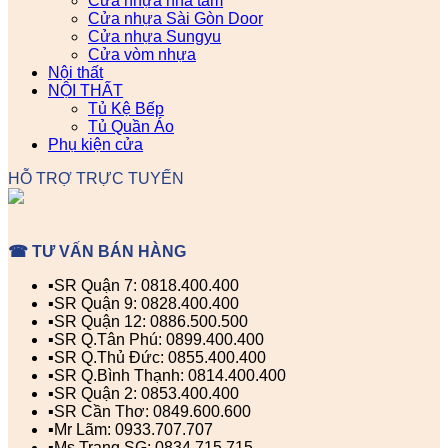
Cửa nhựa nhà tắm
Cửa nhựa Sài Gòn Door
Cửa nhựa Sungyu
Cửa vòm nhựa
Nội thất
NỘI THẤT
Tủ Kệ Bếp
Tủ Quần Áo
Phụ kiện cửa
HỖ TRỢ TRỰC TUYẾN
☎ TƯ VẤN BÁN HÀNG
▪️SR Quận 7: 0818.400.400
▪️SR Quận 9: 0828.400.400
▪️SR Quận 12: 0886.500.500
▪️SR Q.Tân Phú: 0899.400.400
▪️SR Q.Thủ Đức: 0855.400.400
▪️SR Q.Bình Thạnh: 0814.400.400
▪️SR Quận 2: 0853.400.400
▪️SR Cần Thơ: 0849.600.600
▪️Mr Lãm: 0933.707.707
▪️Ms Trang SG: 0834.715.715