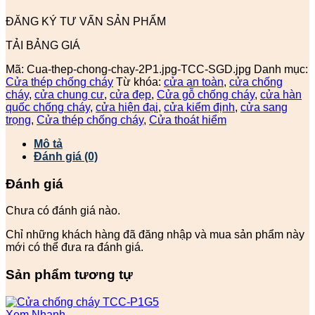
ĐĂNG KÝ TƯ VẤN SẢN PHẨM
TẢI BẢNG GIÁ
Mã:
Cua-thep-chong-chay-2P1.jpg-TCC-SGD.jpg
Danh mục:
Cửa thép chống cháy
Từ khóa:
cửa an toàn
,
cửa chống
cháy
,
cửa chung cư
,
cửa đẹp
,
Cửa gỗ chống cháy
,
cửa hàn
quốc chống cháy
,
cửa hiện đại
,
cửa kiểm định
,
cửa sang
trọng
,
Cửa thép chống cháy
,
Cửa thoát hiểm
Mô tả
Đánh giá (0)
Đánh giá
Chưa có đánh giá nào.
Chỉ những khách hàng đã đăng nhập và mua sản phẩm này
mới có thể đưa ra đánh giá.
Sản phẩm tương tự
Xem Nhanh