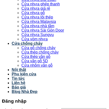
Cửa nhựa ghép thanh
Cửa nhựa giá rẻ
Cửa nhựa gỗ
Cửa nhựa lõi thép
Cửa nhựa Malaysia
Cửa nhựa nhà tắm
Cửa nhựa Sài Gòn Door
Cửa nhựa Sungyu
Cửa vòm nhựa
Cửa chống cháy
Cửa gỗ chống cháy
Cửa thép chống cháy
Cửa thép vân gỗ
Cửa vân gỗ 5D
Cửa nhôm vân gỗ
Nội thất
Phụ kiện cửa
Tin tức
Liên hệ
Báo giá
Blog Nhà Đẹp
Đăng nhập