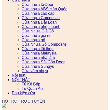
Cửa nhựa
Cửa nhựa @Door
Cửa nhựa ABS Hàn Quốc
Cửa nhựa cao cấp
Cửa nhựa Composite
Cửa nhựa Đài Loan
Cửa nhựa ghép thanh
Cửa Nhựa Giả Gỗ
Cửa nhựa giá rẻ
Cửa nhựa gỗ
Cửa Nhựa Gỗ Composite
Cửa nhựa lõi thép
Cửa nhựa Malaysia
Cửa nhựa nhà tắm
Cửa nhựa Sài Gòn Door
Cửa nhựa Sungyu
Cửa vòm nhựa
Nội thất
NỘI THẤT
Tủ Kệ Bếp
Tủ Quần Áo
Phụ kiện cửa
HỖ TRỢ TRỰC TUYẾN