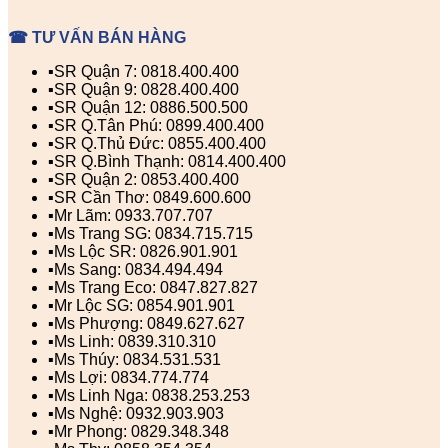
☎ TƯ VẤN BÁN HÀNG
▪️SR Quận 7: 0818.400.400
▪️SR Quận 9: 0828.400.400
▪️SR Quận 12: 0886.500.500
▪️SR Q.Tân Phú: 0899.400.400
▪️SR Q.Thủ Đức: 0855.400.400
▪️SR Q.Bình Thạnh: 0814.400.400
▪️SR Quận 2: 0853.400.400
▪️SR Cần Thơ: 0849.600.600
▪️Mr Lãm: 0933.707.707
▪️Ms Trang SG: 0834.715.715
▪️Ms Lộc SR: 0826.901.901
▪️Ms Sang: 0834.494.494
▪️Ms Trang Eco: 0847.827.827
▪️Mr Lộc SG: 0854.901.901
▪️Ms Phượng: 0849.627.627
▪️Ms Linh: 0839.310.310
▪️Ms Thúy: 0834.531.531
▪️Ms Lợi: 0834.774.774
▪️Ms Linh Nga: 0838.253.253
▪️Ms Nghệ: 0932.903.903
▪️Mr Phong: 0829.348.348