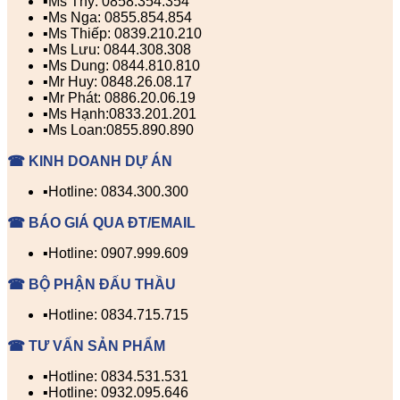
▪️Ms Thy: 0858.354.354
▪️Ms Nga: 0855.854.854
▪️Ms Thiếp: 0839.210.210
▪️Ms Lưu: 0844.308.308
▪️Ms Dung: 0844.810.810
▪️Mr Huy: 0848.26.08.17
▪️Mr Phát: 0886.20.06.19
▪️Ms Hạnh:0833.201.201
▪️Ms Loan:0855.890.890
☎ KINH DOANH DỰ ÁN
▪️Hotline: 0834.300.300
☎ BÁO GIÁ QUA ĐT/EMAIL
▪️Hotline: 0907.999.609
☎ BỘ PHẬN ĐẤU THẦU
▪️Hotline: 0834.715.715
☎ TƯ VẤN SẢN PHẨM
▪️Hotline: 0834.531.531
▪️Hotline: 0932.095.646