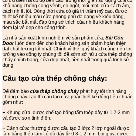
có ưu điểm là có độ bền cao, trong thời gian sử dụng cửa có
khả năng chống cong vênh, co ngót, mối mọt, cửa cách âm,
cách nhiệt tốt. Đồng thời cửa có giá trị thẩm mỹ cao, được
thiết kế nhiều mẫu cửa phong phú đa dạng về kiểu dáng,
màu sắc bắt mắt đáp ứng sở thích của nhiều khách hàng
đem lại vẻ đẹp cho công trình.
Là nhà sản xuất kinh nghiệm về sản phẩm cửa,
Sài Gòn
Door
luôn đem đến cho khách hàng sản phẩm hoàn thiện
đạt chất lượng tốt nhất. Chính vì thế, quý khách càng nên tin
tưởng vào công ty chúng tôi để sớm sở hữu cửa thép chống
cháy chính hãng, cửa đẹp nhất, bền nhất trong quá trình sử
dụng.
Cấu tạo cửa thép chống cháy:
Để đảm bảo
cửa thép chống cháy
phát huy tốt tính năng
chống cháy cao thì cấu tạo cửa phải thiết kế đúng tiêu chuẩn
gồm như:
+ Khung cửa: được chế tạo bằng tấm thép dày từ 1,2-2 mm
và được sơn tĩnh điện.
+ Cánh cửa: thường được cấu tạo 3 lớp: 2 lớp ngoài được
làm bằng thép tấm có độ dày từ 0,8-1,2 mm; Lõi giữa được