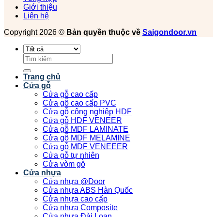
Giới thiệu
Liên hệ
Copyright 2026 ©
Bản quyền thuộc về
Saigondoor.vn
Tìm
kiếm:
Trang chủ
Cửa gỗ
Cửa gỗ cao cấp
Cửa gỗ cao cấp PVC
Cửa gỗ công nghiệp HDF
Cửa gỗ HDF VENEER
Cửa gỗ MDF LAMINATE
Cửa gỗ MDF MELAMINE
Cửa gỗ MDF VENEEER
Cửa gỗ tự nhiên
Cửa vòm gỗ
Cửa nhựa
Cửa nhựa @Door
Cửa nhựa ABS Hàn Quốc
Cửa nhựa cao cấp
Cửa nhựa Composite
Cửa nhựa Đài Loan