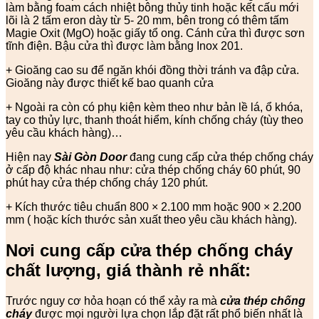
làm bằng foam cách nhiệt bông thủy tinh hoặc kết cấu mới
lõi là 2 tấm eron dày từ 5- 20 mm, bên trong có thêm tấm
Magie Oxit (MgO) hoặc giấy tổ ong. Cánh cửa thì được sơn
tĩnh điện. Bậu cửa thì được làm bằng Inox 201.
+ Gioăng cao su để ngăn khói đồng thời tránh va đập cửa.
Gioăng này được thiết kế bao quanh cửa
+ Ngoài ra còn có phụ kiện kèm theo như bản lề lá, ổ khóa,
tay co thủy lực, thanh thoát hiểm, kính chống cháy (tùy theo
yêu cầu khách hàng)…
Hiện nay
Sài Gòn Door
đang cung cấp cửa thép chống cháy
ở cấp độ khác nhau như: cửa thép chống cháy 60 phút, 90
phút hay cửa thép chống cháy 120 phút.
+ Kích thước tiêu chuẩn 800 × 2.100 mm hoặc 900 × 2.200
mm ( hoặc kích thước sản xuất theo yêu cầu khách hàng).
Nơi cung cấp cửa thép chống cháy
chất lượng, giá thành rẻ nhất:
Trước nguy cơ hỏa hoạn có thể xảy ra mà
cửa thép chống
cháy
được mọi người lựa chọn lắp đặt rất phổ biến nhất là