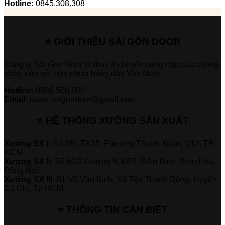
Hotline:
0845.308.308
⭐ GIỚI THIỆU SÀI GÒN DOOR
Công ty Sài Gòn Door là đơn vị chuyên cung cấp cửa chống
cháy, cửa gỗ, cửa nhựa hàng đầu Việt Nam.
Hotline:
0886.500.500
Email:
sales.saigondoor@gmail.com
⭐ HỆ THỐNG XƯỞNG SẢN XUẤT
Xưởng SX I:
Số 361 TX25, Phường Thạnh Xuân, Q12, TP.
HCM.
Xưởng SX II:
Số 60/3 Đường 9, KP2, P.An Bình, Biên Hòa,
Đồng Nai.
Xưởng SX III:
81 Võ Văn Bích, Xã Tân Thạnh Đông, Huyện
Củ Chi, Tp.HCM.
⭐ THÔNG TIN CẦN BIẾT