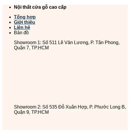
Chuyển
Nội thất cửa gỗ cao cấp
đến
Tổng hợp
nội
Giới thiệu
dung
Liên hệ
Bản đồ
Showroom 1: Số 511 Lê Văn Lương, P. Tân Phong,
Quận 7, TP.HCM
Showroom 2: Số 535 Đỗ Xuân Hợp, P. Phước Long B,
Quận 9, TP.HCM