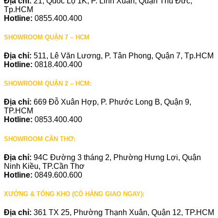
Địa chỉ:
21, Quốc Lộ 1K, P. Linh Xuân, Quận Thủ Đức,
Tp.HCM
Hotline:
0855.400.400
SHOWROOM QUẬN 7 – HCM
Địa chỉ:
511, Lê Văn Lương, P. Tân Phong, Quận 7, Tp.HCM
Hotline:
0818.400.400
SHOWROOM QUẬN 2 – HCM:
Địa chỉ:
669 Đỗ Xuân Hợp, P. Phước Long B, Quận 9,
TP.HCM
Hotline:
0853.400.400
SHOWROOM CẦN THƠ:
Địa chỉ:
94C Đường 3 tháng 2, Phường Hưng Lợi, Quận
Ninh Kiều, TP.Cần Thơ
Hotline:
0849.600.600
XƯỞNG & TỔNG KHO (CÓ HÀNG GIAO NGAY):
Địa chỉ:
361 TX 25, Phường Thạnh Xuân, Quận 12, TP.HCM