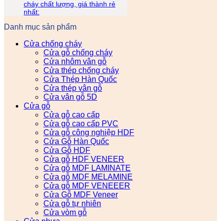
cháy chất lượng, giá thành rẻ
nhất:
Danh mục sản phẩm
Cửa chống cháy
Cửa gỗ chống cháy
Cửa nhôm vân gỗ
Cửa thép chống cháy
Cửa Thép Hàn Quốc
Cửa thép vân gỗ
Cửa vân gỗ 5D
Cửa gỗ
Cửa gỗ cao cấp
Cửa gỗ cao cấp PVC
Cửa gỗ công nghiệp HDF
Cửa Gỗ Hàn Quốc
Cửa Gỗ HDF
Cửa gỗ HDF VENEER
Cửa gỗ MDF LAMINATE
Cửa gỗ MDF MELAMINE
Cửa gỗ MDF VENEEER
Cửa Gỗ MDF Veneer
Cửa gỗ tự nhiên
Cửa vòm gỗ