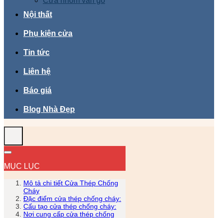
Cửa nhôm vân gỗ
Nội thất
Phụ kiện cửa
Tin tức
Liên hệ
Báo giá
Blog Nhà Đẹp
MỤC LỤC
Mô tả chi tiết Cửa Thép Chống
Cháy
Đặc điểm cửa thép chống cháy:
Cấu tạo cửa thép chống cháy:
Nơi cung cấp cửa thép chống