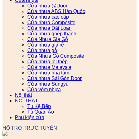
Cửa nhựa
Cửa nhựa @Door
Cửa nhựa ABS Hàn Quốc
Cửa nhựa cao cấp
Cửa nhựa Composite
Cửa nhựa Đài Loan
Cửa nhựa ghép thanh
Cửa Nhựa Giả Gỗ
Cửa nhựa giá rẻ
Cửa nhựa gỗ
Cửa Nhựa Gỗ Composite
Cửa nhựa lõi thép
Cửa nhựa Malaysia
Cửa nhựa nhà tắm
Cửa nhựa Sài Gòn Door
Cửa nhựa Sungyu
Cửa vòm nhựa
Nội thất
NỘI THẤT
Tủ Kệ Bếp
Tủ Quần Áo
Phụ kiện cửa
HỖ TRỢ TRỰC TUYẾN