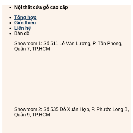
Chuyển
Nội thất cửa gỗ cao cấp
đến
Tổng hợp
nội
Giới thiệu
dung
Liên hệ
Bản đồ
Showroom 1: Số 511 Lê Văn Lương, P. Tân Phong,
Quận 7, TP.HCM
Showroom 2: Số 535 Đỗ Xuân Hợp, P. Phước Long B,
Quận 9, TP.HCM