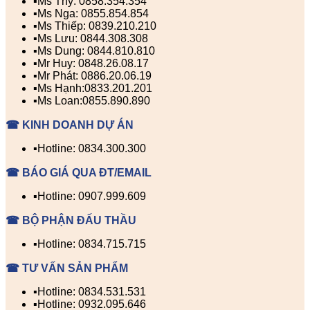
▪️Ms Thy: 0858.354.354
▪️Ms Nga: 0855.854.854
▪️Ms Thiếp: 0839.210.210
▪️Ms Lưu: 0844.308.308
▪️Ms Dung: 0844.810.810
▪️Mr Huy: 0848.26.08.17
▪️Mr Phát: 0886.20.06.19
▪️Ms Hạnh:0833.201.201
▪️Ms Loan:0855.890.890
☎ KINH DOANH DỰ ÁN
▪️Hotline: 0834.300.300
☎ BÁO GIÁ QUA ĐT/EMAIL
▪️Hotline: 0907.999.609
☎ BỘ PHẬN ĐẤU THẦU
▪️Hotline: 0834.715.715
☎ TƯ VẤN SẢN PHẨM
▪️Hotline: 0834.531.531
▪️Hotline: 0932.095.646