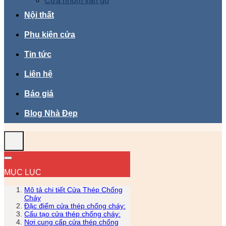
Cửa nhôm vân gỗ
Nội thất
Phụ kiện cửa
Tin tức
Liên hệ
Báo giá
Blog Nhà Đẹp
MỤC LỤC
Mô tả chi tiết Cửa Thép Chống
Cháy
Đặc điểm cửa thép chống cháy:
Cấu tạo cửa thép chống cháy:
Nơi cung cấp cửa thép chống