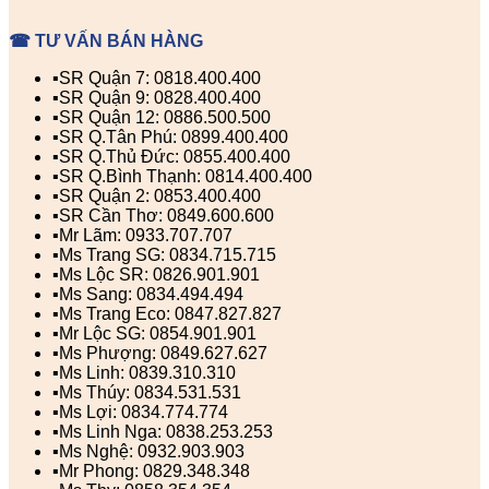
☎ TƯ VẤN BÁN HÀNG
▪️SR Quận 7: 0818.400.400
▪️SR Quận 9: 0828.400.400
▪️SR Quận 12: 0886.500.500
▪️SR Q.Tân Phú: 0899.400.400
▪️SR Q.Thủ Đức: 0855.400.400
▪️SR Q.Bình Thạnh: 0814.400.400
▪️SR Quận 2: 0853.400.400
▪️SR Cần Thơ: 0849.600.600
▪️Mr Lãm: 0933.707.707
▪️Ms Trang SG: 0834.715.715
▪️Ms Lộc SR: 0826.901.901
▪️Ms Sang: 0834.494.494
▪️Ms Trang Eco: 0847.827.827
▪️Mr Lộc SG: 0854.901.901
▪️Ms Phượng: 0849.627.627
▪️Ms Linh: 0839.310.310
▪️Ms Thúy: 0834.531.531
▪️Ms Lợi: 0834.774.774
▪️Ms Linh Nga: 0838.253.253
▪️Ms Nghệ: 0932.903.903
▪️Mr Phong: 0829.348.348