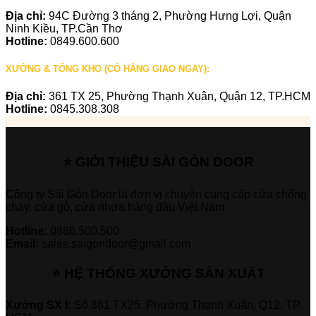
Địa chỉ:
94C Đường 3 tháng 2, Phường Hưng Lợi, Quận
Ninh Kiều, TP.Cần Thơ
Hotline:
0849.600.600
XƯỞNG & TỔNG KHO (CÓ HÀNG GIAO NGAY):
Địa chỉ:
361 TX 25, Phường Thạnh Xuân, Quận 12, TP.HCM
Hotline:
0845.308.308
⭐ GIỚI THIỆU SÀI GÒN DOOR
Công ty Sài Gòn Door là đơn vị chuyên cung cấp cửa chống
cháy, cửa gỗ, cửa nhựa hàng đầu Việt Nam.
Hotline:
0886.500.500
Email:
sales.saigondoor@gmail.com
⭐ HỆ THỐNG XƯỞNG SẢN XUẤT
Xưởng SX I:
Số 361 TX25, Phường Thạnh Xuân, Q12, TP.