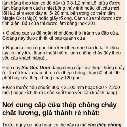
làm bằng thép tấm có độ dày từ 0,8-1,2 mm; Lõi giữa được
làm bằng foam cách nhiệt bông thủy tinh hoặc kết cấu mới
lõi là 2 tấm eron dày từ 5- 20 mm, bên trong có thêm tấm
Magie Oxit (MgO) hoặc giấy tổ ong. Cánh cửa thì được sơn
tĩnh điện. Bậu cửa thì được làm bằng Inox 201.
+ Gioăng cao su để ngăn khói đồng thời tránh va đập cửa.
Gioăng này được thiết kế bao quanh cửa
+ Ngoài ra còn có phụ kiện kèm theo như bản lề lá, ổ khóa,
tay co thủy lực, thanh thoát hiểm, kính chống cháy (tùy theo
yêu cầu khách hàng)…
Hiện nay
Sài Gòn Door
đang cung cấp cửa thép chống cháy
ở cấp độ khác nhau như: cửa thép chống cháy 60 phút, 90
phút hay cửa thép chống cháy 120 phút.
+ Kích thước tiêu chuẩn 800 × 2.100 mm hoặc 900 × 2.200
mm ( hoặc kích thước sản xuất theo yêu cầu khách hàng).
Nơi cung cấp cửa thép chống cháy
chất lượng, giá thành rẻ nhất:
Trước nguy cơ hỏa hoạn có thể xảy ra mà
cửa thép chống