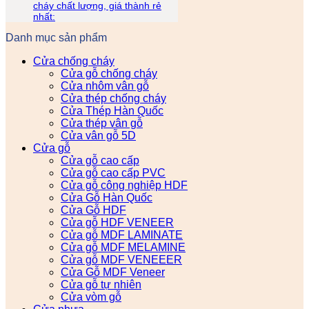
cháy chất lượng, giá thành rẻ
nhất:
Danh mục sản phẩm
Cửa chống cháy
Cửa gỗ chống cháy
Cửa nhôm vân gỗ
Cửa thép chống cháy
Cửa Thép Hàn Quốc
Cửa thép vân gỗ
Cửa vân gỗ 5D
Cửa gỗ
Cửa gỗ cao cấp
Cửa gỗ cao cấp PVC
Cửa gỗ công nghiệp HDF
Cửa Gỗ Hàn Quốc
Cửa Gỗ HDF
Cửa gỗ HDF VENEER
Cửa gỗ MDF LAMINATE
Cửa gỗ MDF MELAMINE
Cửa gỗ MDF VENEEER
Cửa Gỗ MDF Veneer
Cửa gỗ tự nhiên
Cửa vòm gỗ