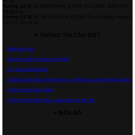
HCM.
Xưởng SX II:
Số 60/3 Đường 9, KP2, P.An Bình, Biên Hòa,
Đồng Nai.
Xưởng SX III:
81 Võ Văn Bích, Xã Tân Thạnh Đông, Huyện
Củ Chi, Tp.HCM.
⭐ THÔNG TIN CẦN BIẾT
✅
Báo giá cửa
✅
Hướng dẫn sử dụng nội thất
✅
Tư vấn phong thủy
✅
Chính sách bảo vệ thông tin cá nhân của người tiêu dùng
✅
Chính sách bảo hành
✅
Chính sách đặt hàng, giao hàng & đổi trả
⭐ BẢN ĐỒ