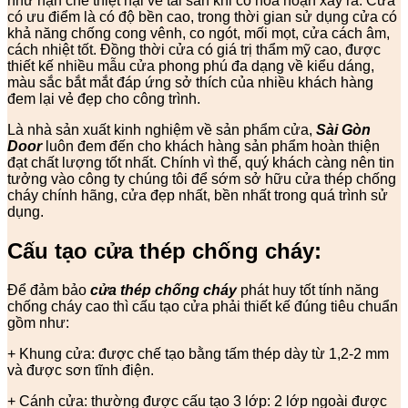
như hạn chế thiệt hại về tài sản khi có hỏa hoạn xảy ra. Cửa
có ưu điểm là có độ bền cao, trong thời gian sử dụng cửa có
khả năng chống cong vênh, co ngót, mối mọt, cửa cách âm,
cách nhiệt tốt. Đồng thời cửa có giá trị thẩm mỹ cao, được
thiết kế nhiều mẫu cửa phong phú đa dạng về kiểu dáng,
màu sắc bắt mắt đáp ứng sở thích của nhiều khách hàng
đem lại vẻ đẹp cho công trình.
Là nhà sản xuất kinh nghiệm về sản phẩm cửa,
Sài Gòn
Door
luôn đem đến cho khách hàng sản phẩm hoàn thiện
đạt chất lượng tốt nhất. Chính vì thế, quý khách càng nên tin
tưởng vào công ty chúng tôi để sớm sở hữu cửa thép chống
cháy chính hãng, cửa đẹp nhất, bền nhất trong quá trình sử
dụng.
Cấu tạo cửa thép chống cháy:
Để đảm bảo
cửa thép chống cháy
phát huy tốt tính năng
chống cháy cao thì cấu tạo cửa phải thiết kế đúng tiêu chuẩn
gồm như:
+ Khung cửa: được chế tạo bằng tấm thép dày từ 1,2-2 mm
và được sơn tĩnh điện.
+ Cánh cửa: thường được cấu tạo 3 lớp: 2 lớp ngoài được