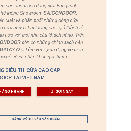
ệu sản phẩm các dòng cửa trong một
c hệ thống Showroom
SAIGONDOOR
.
ản xuất và phân phối những dòng cửa
ỗ hợp nhựa chất lượng cao, giá thành rẻ
hù hợp với mọi nhu cầu khách hàng. Trên
GONDOOR
còn có những chính sách bán
ĐÃI
CAO
đi kèm với sự đa dạng về mẫu
cửa gỗ và cả phân khúc giá thành.
G SIÊU THỊ CỬA CAO CẤP
OOR TẠI VIỆT NAM
HÀNG NHANH
GỌI NGAY
ĐĂNG KÝ TƯ VẤN SẢN PHẨM