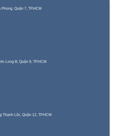
n Phong, Quận 7, TP.HCM
ước Long B, Quận 9, TP.HCM
g Thạnh Lộc, Quận 12, TP.HCM