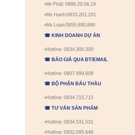
▪️Mr Phát: 0886.20.06.19
▪️Ms Hạnh:0833.201.201
▪️Ms Loan:0855.890.890
☎ KINH DOANH DỰ ÁN
▪️Hotline: 0834.300.300
☎ BÁO GIÁ QUA ĐT/EMAIL
▪️Hotline: 0907.999.609
☎ BỘ PHẬN ĐẤU THẦU
▪️Hotline: 0834.715.715
☎ TƯ VẤN SẢN PHẨM
▪️Hotline: 0834.531.531
▪️Hotline: 0932.095.646