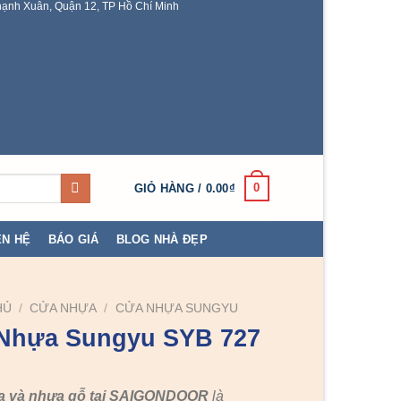
ạnh Xuân, Quận 12, TP Hồ Chí Minh
0
GIỎ HÀNG /
0.00
₫
ÊN HỆ
BÁO GIÁ
BLOG NHÀ ĐẸP
HỦ
/
CỬA NHỰA
/
CỬA NHỰA SUNGYU
Nhựa Sungyu SYB 727
a và nhựa gỗ tại SAIGONDOOR
là