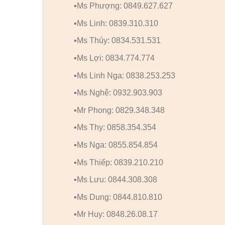
▪️Ms Phượng: 0849.627.627
▪️Ms Linh: 0839.310.310
▪️Ms Thúy: 0834.531.531
▪️Ms Lợi: 0834.774.774
▪️Ms Linh Nga: 0838.253.253
▪️Ms Nghệ: 0932.903.903
▪️Mr Phong: 0829.348.348
▪️Ms Thy: 0858.354.354
▪️Ms Nga: 0855.854.854
▪️Ms Thiếp: 0839.210.210
▪️Ms Lưu: 0844.308.308
▪️Ms Dung: 0844.810.810
▪️Mr Huy: 0848.26.08.17