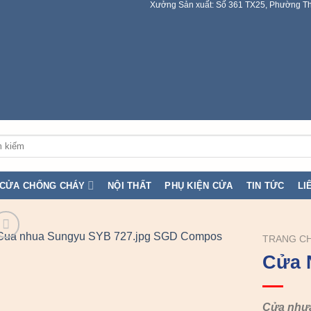
Xưởng Sản xuất: Số 361 TX25, Phường Th
:
CỬA CHỐNG CHÁY
NỘI THẤT
PHỤ KIỆN CỬA
TIN TỨC
LI
TRANG C
Cửa 
Cửa nhự