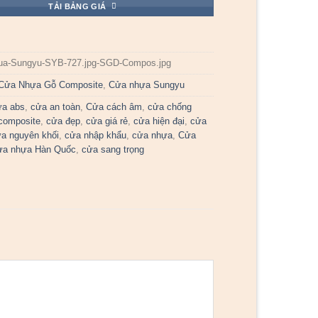
TẢI BẢNG GIÁ
ua-Sungyu-SYB-727.jpg-SGD-Compos.jpg
Cửa Nhựa Gỗ Composite
,
Cửa nhựa Sungyu
ửa abs
,
cửa an toàn
,
Cửa cách âm
,
cửa chống
composite
,
cửa đẹp
,
cửa giá rẻ
,
cửa hiện đại
,
cửa
a nguyên khối
,
cửa nhập khẩu
,
cửa nhựa
,
Cửa
ửa nhựa Hàn Quốc
,
cửa sang trọng