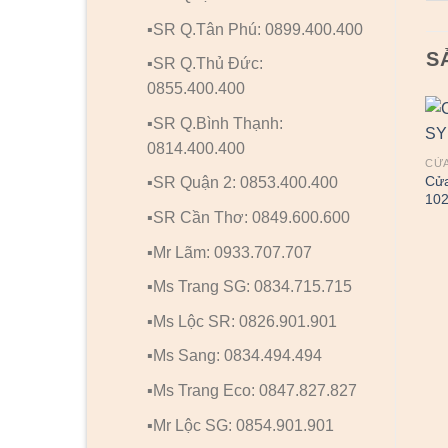
▪️SR Q.Tân Phú: 0899.400.400
S
▪️SR Q.Thủ Đức:
0855.400.400
▪️SR Q.Bình Thạnh:
0814.400.400
CỬ
Cửa
▪️SR Quận 2: 0853.400.400
10
▪️SR Cần Thơ: 0849.600.600
▪️Mr Lãm: 0933.707.707
▪️Ms Trang SG: 0834.715.715
▪️Ms Lộc SR: 0826.901.901
▪️Ms Sang: 0834.494.494
▪️Ms Trang Eco: 0847.827.827
▪️Mr Lộc SG: 0854.901.901