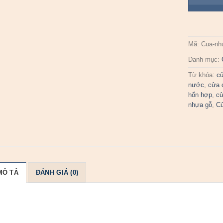
Mã:
Cua-nh
Danh mục:
Từ khóa:
c
nước
,
cửa 
hổn hợp
,
cử
nhựa gỗ
,
C
MÔ TẢ
ĐÁNH GIÁ (0)