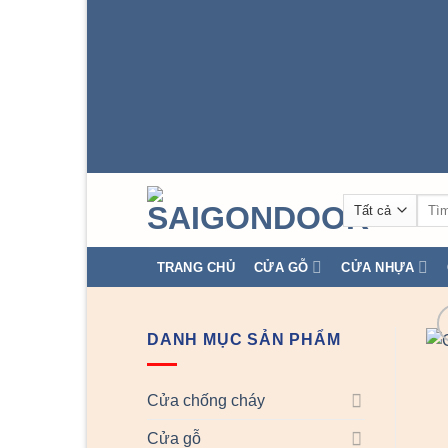
Tìm
kiếm
TRANG CHỦ
CỬA GỖ
CỬA NHỰA
DANH MỤC SẢN PHẨM
Cửa chống cháy
Cửa gỗ