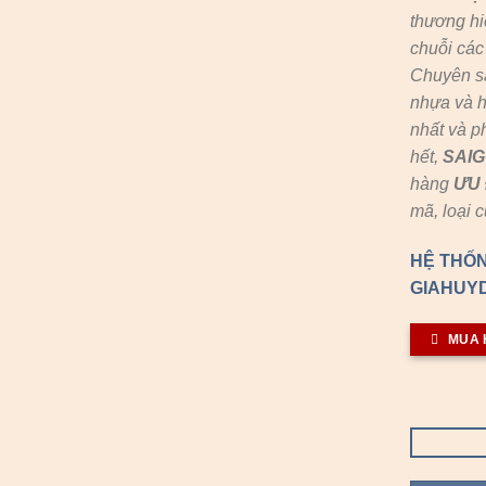
thương hi
chuỗi cá
Chuyên s
nhựa và h
nhất và p
hết,
SAI
hàng
ƯU 
mã, loại 
HỆ THỐN
GIAHUYD
MUA 