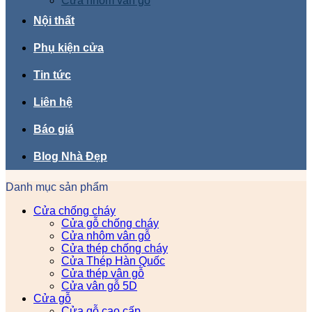
Cửa nhôm vân gỗ
Nội thất
Phụ kiện cửa
Tin tức
Liên hệ
Báo giá
Blog Nhà Đẹp
Danh mục sản phẩm
Cửa chống cháy
Cửa gỗ chống cháy
Cửa nhôm vân gỗ
Cửa thép chống cháy
Cửa Thép Hàn Quốc
Cửa thép vân gỗ
Cửa vân gỗ 5D
Cửa gỗ
Cửa gỗ cao cấp