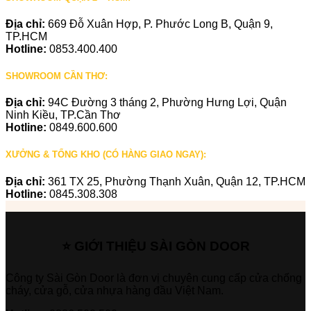
Địa chỉ:
669 Đỗ Xuân Hợp, P. Phước Long B, Quận 9,
TP.HCM
Hotline:
0853.400.400
SHOWROOM CẦN THƠ:
Địa chỉ:
94C Đường 3 tháng 2, Phường Hưng Lợi, Quận
Ninh Kiều, TP.Cần Thơ
Hotline:
0849.600.600
XƯỞNG & TỔNG KHO (CÓ HÀNG GIAO NGAY):
Địa chỉ:
361 TX 25, Phường Thạnh Xuân, Quận 12, TP.HCM
Hotline:
0845.308.308
⭐ GIỚI THIỆU SÀI GÒN DOOR
Công ty Sài Gòn Door là đơn vị chuyên cung cấp cửa chống
cháy, cửa gỗ, cửa nhựa hàng đầu Việt Nam.