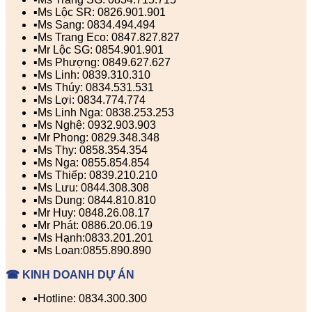
▪️Ms Lộc SR: 0826.901.901
▪️Ms Sang: 0834.494.494
▪️Ms Trang Eco: 0847.827.827
▪️Mr Lộc SG: 0854.901.901
▪️Ms Phượng: 0849.627.627
▪️Ms Linh: 0839.310.310
▪️Ms Thúy: 0834.531.531
▪️Ms Lợi: 0834.774.774
▪️Ms Linh Nga: 0838.253.253
▪️Ms Nghệ: 0932.903.903
▪️Mr Phong: 0829.348.348
▪️Ms Thy: 0858.354.354
▪️Ms Nga: 0855.854.854
▪️Ms Thiếp: 0839.210.210
▪️Ms Lưu: 0844.308.308
▪️Ms Dung: 0844.810.810
▪️Mr Huy: 0848.26.08.17
▪️Mr Phát: 0886.20.06.19
▪️Ms Hạnh:0833.201.201
▪️Ms Loan:0855.890.890
☎ KINH DOANH DỰ ÁN
▪️Hotline: 0834.300.300