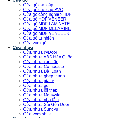
Cửa gỗ
Cửa gỗ cao cấp
Cửa gỗ cao cấp PVC
Cửa gỗ công nghiệp HDF
Cửa gỗ HDF VENEER
Cửa gỗ MDF LAMINATE
Cửa gỗ MDF MELAMINE
Cửa gỗ MDF VENEEER
Cửa gỗ tự nhiên
Cửa vòm gỗ
Cửa nhựa
Cửa nhựa @Door
Cửa nhựa ABS Hàn Quốc
Cửa nhựa cao cấp
Cửa nhựa Composite
Cửa nhựa Đài Loan
Cửa nhựa ghép thanh
Cửa nhựa giá rẻ
Cửa nhựa gỗ
Cửa nhựa lõi thép
Cửa nhựa Malaysia
Cửa nhựa nhà tắm
Cửa nhựa Sài Gòn Door
Cửa nhựa Sungyu
Cửa vòm nhựa