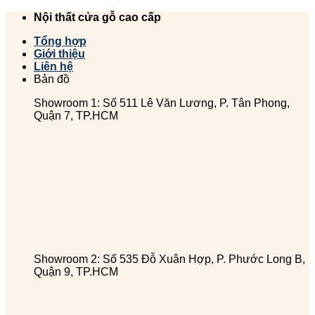
Chuyển
Nội thất cửa gỗ cao cấp
đến
Tổng hợp
nội
Giới thiệu
dung
Liên hệ
Bản đồ
Showroom 1: Số 511 Lê Văn Lương, P. Tân Phong,
Quận 7, TP.HCM
Showroom 2: Số 535 Đỗ Xuân Hợp, P. Phước Long B,
Quận 9, TP.HCM