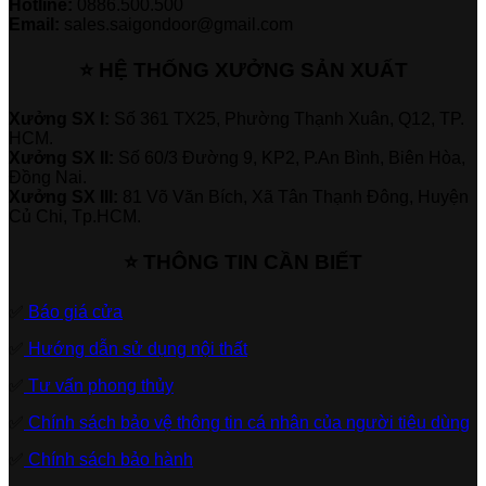
Hotline:
0886.500.500
Email:
sales.saigondoor@gmail.com
⭐ HỆ THỐNG XƯỞNG SẢN XUẤT
Xưởng SX I:
Số 361 TX25, Phường Thạnh Xuân, Q12, TP.
HCM.
Xưởng SX II:
Số 60/3 Đường 9, KP2, P.An Bình, Biên Hòa,
Đồng Nai.
Xưởng SX III:
81 Võ Văn Bích, Xã Tân Thạnh Đông, Huyện
Củ Chi, Tp.HCM.
⭐ THÔNG TIN CẦN BIẾT
✅
Báo giá cửa
✅
Hướng dẫn sử dụng nội thất
✅
Tư vấn phong thủy
✅
Chính sách bảo vệ thông tin cá nhân của người tiêu dùng
✅
Chính sách bảo hành