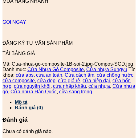
MUA HÀNG NHANH
GỌI NGAY
ĐĂNG KÝ TƯ VẤN SẢN PHẨM
TẢI BẢNG GIÁ
Mã:
Cua-nhua-go-composite-1B-soi-2.jpg-Compos-SGD.jpg
Danh mục:
Cửa Nhựa Gỗ Composite
,
Cửa nhựa Sungyu
Từ
khóa:
cửa abs
,
cửa an toàn
,
Cửa cách âm
,
cửa chống nước
,
cửa composite
,
cửa đẹp
,
cửa giá rẻ
,
cửa hiện đại
,
cửa hổn
hợp
,
cửa nguyên khối
,
cửa nhập khẩu
,
cửa nhựa
,
Cửa nhựa
gỗ
,
Cửa nhựa Hàn Quốc
,
cửa sang trọng
Mô tả
Đánh giá (0)
Đánh giá
Chưa có đánh giá nào.