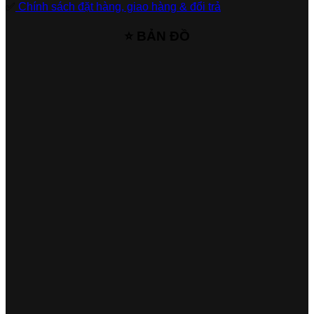
✅
Chính sách đặt hàng, giao hàng & đổi trả
⭐ BẢN ĐỒ