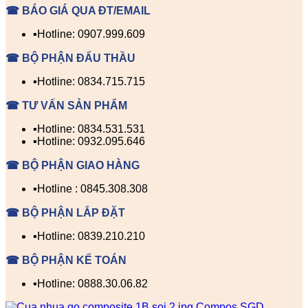
☎ BÁO GIÁ QUA ĐT/EMAIL
▪️Hotline: 0907.999.609
☎ BỘ PHẬN ĐẤU THẦU
▪️Hotline: 0834.715.715
☎ TƯ VẤN SẢN PHẨM
▪️Hotline: 0834.531.531
▪️Hotline: 0932.095.646
☎ BỘ PHẬN GIAO HÀNG
▪️Hotline : 0845.308.308
☎ BỘ PHẬN LẮP ĐẶT
▪️Hotline: 0839.210.210
☎ BỘ PHẬN KẾ TOÁN
▪️Hotline: 0888.30.06.82