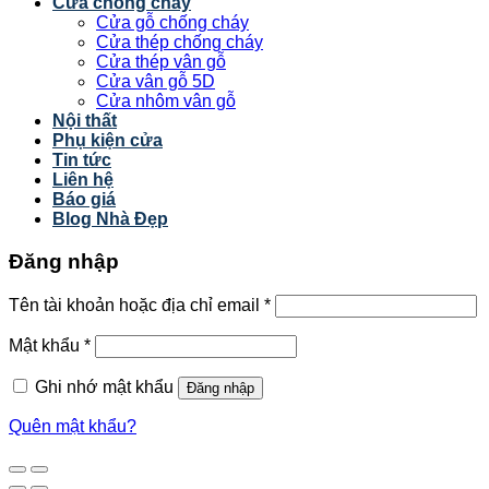
Cửa chống cháy
Cửa gỗ chống cháy
Cửa thép chống cháy
Cửa thép vân gỗ
Cửa vân gỗ 5D
Cửa nhôm vân gỗ
Nội thất
Phụ kiện cửa
Tin tức
Liên hệ
Báo giá
Blog Nhà Đẹp
Đăng nhập
Tên tài khoản hoặc địa chỉ email
*
Mật khẩu
*
Ghi nhớ mật khẩu
Đăng nhập
Quên mật khẩu?