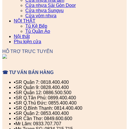
Cửa nhựa nhà tắm
Cửa nhựa Sài Gòn Door
Cửa nhựa Sungyu
Cửa vòm nhựa
NỘI THẤT
Tủ Kệ Bếp
Tủ Quần Áo
Nội thất
Phụ kiện cửa
HỖ TRỢ TRỰC TUYẾN
☎ TƯ VẤN BÁN HÀNG
▪️SR Quận 7: 0818.400.400
▪️SR Quận 9: 0828.400.400
▪️SR Quận 12: 0886.500.500
▪️SR Q.Tân Phú: 0899.400.400
▪️SR Q.Thủ Đức: 0855.400.400
▪️SR Q.Bình Thạnh: 0814.400.400
▪️SR Quận 2: 0853.400.400
▪️SR Cần Thơ: 0849.600.600
▪️Mr Lãm: 0933.707.707
▪️Ms Trang SG: 0834.715.715