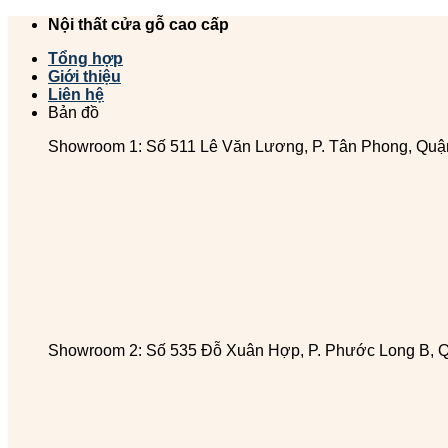
Chuyển
Nội thất cửa gỗ cao cấp
đến
Tổng hợp
nội
Giới thiệu
dung
Liên hệ
Bản đồ
Showroom 1: Số 511 Lê Văn Lương, P. Tân Phong, Quậ
Showroom 2: Số 535 Đỗ Xuân Hợp, P. Phước Long B, 