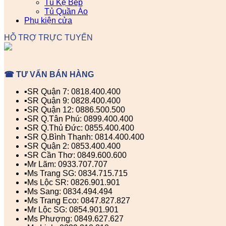
Tủ Kệ Bếp
Tủ Quần Áo
Phụ kiện cửa
HỖ TRỢ TRỰC TUYẾN
☎ TƯ VẤN BÁN HÀNG
▪️SR Quận 7: 0818.400.400
▪️SR Quận 9: 0828.400.400
▪️SR Quận 12: 0886.500.500
▪️SR Q.Tân Phú: 0899.400.400
▪️SR Q.Thủ Đức: 0855.400.400
▪️SR Q.Bình Thạnh: 0814.400.400
▪️SR Quận 2: 0853.400.400
▪️SR Cần Thơ: 0849.600.600
▪️Mr Lãm: 0933.707.707
▪️Ms Trang SG: 0834.715.715
▪️Ms Lộc SR: 0826.901.901
▪️Ms Sang: 0834.494.494
▪️Ms Trang Eco: 0847.827.827
▪️Mr Lộc SG: 0854.901.901
▪️Ms Phượng: 0849.627.627