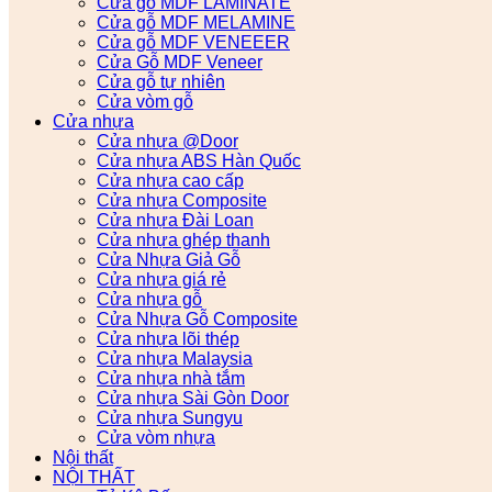
Cửa gỗ MDF LAMINATE
Cửa gỗ MDF MELAMINE
Cửa gỗ MDF VENEEER
Cửa Gỗ MDF Veneer
Cửa gỗ tự nhiên
Cửa vòm gỗ
Cửa nhựa
Cửa nhựa @Door
Cửa nhựa ABS Hàn Quốc
Cửa nhựa cao cấp
Cửa nhựa Composite
Cửa nhựa Đài Loan
Cửa nhựa ghép thanh
Cửa Nhựa Giả Gỗ
Cửa nhựa giá rẻ
Cửa nhựa gỗ
Cửa Nhựa Gỗ Composite
Cửa nhựa lõi thép
Cửa nhựa Malaysia
Cửa nhựa nhà tắm
Cửa nhựa Sài Gòn Door
Cửa nhựa Sungyu
Cửa vòm nhựa
Nội thất
NỘI THẤT