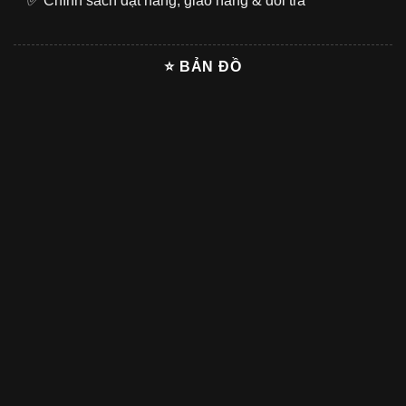
✅
Chính sách đặt hàng, giao hàng & đổi trả
⭐ BẢN ĐỒ