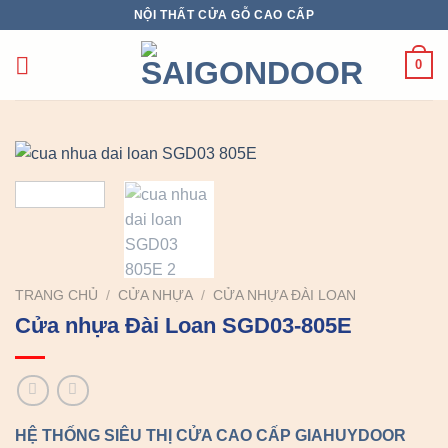
Chuyển
NỘI THẤT CỬA GỖ CAO CẤP
đến
nội
0
dung
TRANG CHỦ
/
CỬA NHỰA
/
CỬA NHỰA ĐÀI LOAN
Cửa nhựa Đài Loan SGD03-805E
HỆ THỐNG SIÊU THỊ CỬA CAO CẤP GIAHUYDOOR