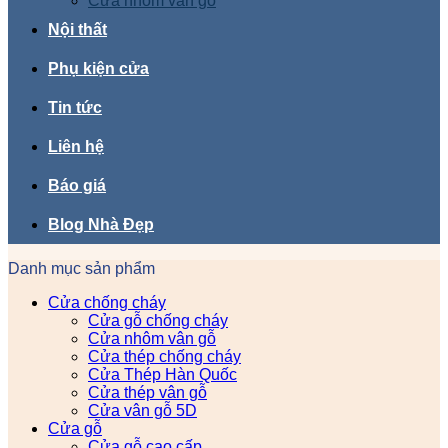
Cửa nhôm vân gỗ
Nội thất
Phụ kiện cửa
Tin tức
Liên hệ
Báo giá
Blog Nhà Đẹp
Danh mục sản phẩm
Cửa chống cháy
Cửa gỗ chống cháy
Cửa nhôm vân gỗ
Cửa thép chống cháy
Cửa Thép Hàn Quốc
Cửa thép vân gỗ
Cửa vân gỗ 5D
Cửa gỗ
Cửa gỗ cao cấp