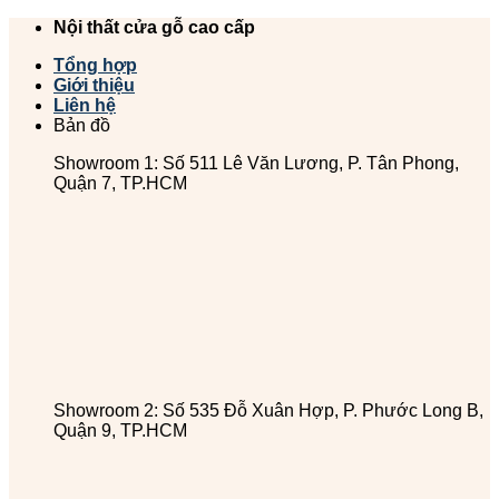
Chuyển
Nội thất cửa gỗ cao cấp
đến
Tổng hợp
nội
Giới thiệu
dung
Liên hệ
Bản đồ
Showroom 1: Số 511 Lê Văn Lương, P. Tân Phong,
Quận 7, TP.HCM
Showroom 2: Số 535 Đỗ Xuân Hợp, P. Phước Long B,
Quận 9, TP.HCM