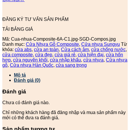
ĐĂNG KÝ TƯ VẤN SẢN PHẨM
TẢI BẢNG GIÁ
Mã:
Cua-nhua-Composite-6A-C1.jpg-SGD-Compos.jpg
Danh mục:
Cửa Nhựa Gỗ Composite
,
Cửa nhựa Sungyu
Từ
khóa:
cửa abs
,
cửa an toàn
,
Cửa cách âm
,
cửa chống nước
,
cửa composite
,
cửa đẹp
,
cửa giá rẻ
,
cửa hiện đại
,
cửa hổn
hợp
,
cửa nguyên khối
,
cửa nhập khẩu
,
cửa nhựa
,
Cửa nhựa
gỗ
,
Cửa nhựa Hàn Quốc
,
cửa sang trọng
Mô tả
Đánh giá (0)
Đánh giá
Chưa có đánh giá nào.
Chỉ những khách hàng đã đăng nhập và mua sản phẩm này
mới có thể đưa ra đánh giá.
Sản phẩm tương tự