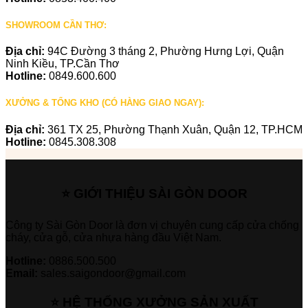
SHOWROOM CẦN THƠ:
Địa chỉ:
94C Đường 3 tháng 2, Phường Hưng Lợi, Quận
Ninh Kiều, TP.Cần Thơ
Hotline:
0849.600.600
XƯỞNG & TỔNG KHO (CÓ HÀNG GIAO NGAY):
Địa chỉ:
361 TX 25, Phường Thạnh Xuân, Quận 12, TP.HCM
Hotline:
0845.308.308
⭐ GIỚI THIỆU SÀI GÒN DOOR
Công ty Sài Gòn Door là đơn vị chuyên cung cấp cửa chống
cháy, cửa gỗ, cửa nhựa hàng đầu Việt Nam.
Hotline:
0886.500.500
Email:
sales.saigondoor@gmail.com
⭐ HỆ THỐNG XƯỞNG SẢN XUẤT