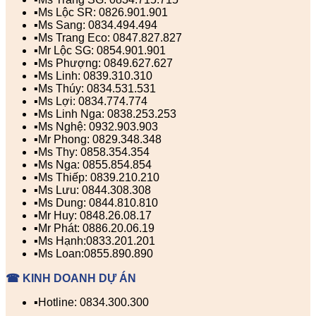
▪️Ms Lộc SR: 0826.901.901
▪️Ms Sang: 0834.494.494
▪️Ms Trang Eco: 0847.827.827
▪️Mr Lộc SG: 0854.901.901
▪️Ms Phượng: 0849.627.627
▪️Ms Linh: 0839.310.310
▪️Ms Thúy: 0834.531.531
▪️Ms Lợi: 0834.774.774
▪️Ms Linh Nga: 0838.253.253
▪️Ms Nghệ: 0932.903.903
▪️Mr Phong: 0829.348.348
▪️Ms Thy: 0858.354.354
▪️Ms Nga: 0855.854.854
▪️Ms Thiếp: 0839.210.210
▪️Ms Lưu: 0844.308.308
▪️Ms Dung: 0844.810.810
▪️Mr Huy: 0848.26.08.17
▪️Mr Phát: 0886.20.06.19
▪️Ms Hạnh:0833.201.201
▪️Ms Loan:0855.890.890
☎ KINH DOANH DỰ ÁN
▪️Hotline: 0834.300.300