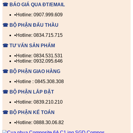
☎ BÁO GIÁ QUA ĐT/EMAIL
▪️Hotline: 0907.999.609
☎ BỘ PHẬN ĐẤU THẦU
▪️Hotline: 0834.715.715
☎ TƯ VẤN SẢN PHẨM
▪️Hotline: 0834.531.531
▪️Hotline: 0932.095.646
☎ BỘ PHẬN GIAO HÀNG
▪️Hotline : 0845.308.308
☎ BỘ PHẬN LẮP ĐẶT
▪️Hotline: 0839.210.210
☎ BỘ PHẬN KẾ TOÁN
▪️Hotline: 0888.30.06.82