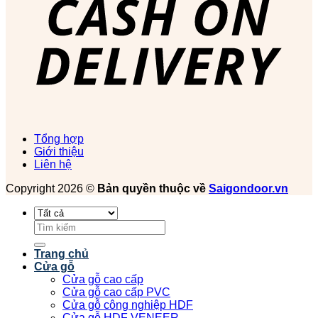
Tổng hợp
Giới thiệu
Liên hệ
Copyright 2026 ©
Bản quyền thuộc về
Saigondoor.vn
Tìm
kiếm:
Trang chủ
Cửa gỗ
Cửa gỗ cao cấp
Cửa gỗ cao cấp PVC
Cửa gỗ công nghiệp HDF
Cửa gỗ HDF VENEER