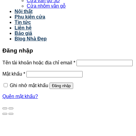
Cửa vân gỗ 5D
Cửa nhôm vân gỗ
Nội thất
Phụ kiện cửa
Tin tức
Liên hệ
Báo giá
Blog Nhà Đẹp
Đăng nhập
Tên tài khoản hoặc địa chỉ email
*
Mật khẩu
*
Ghi nhớ mật khẩu
Đăng nhập
Quên mật khẩu?