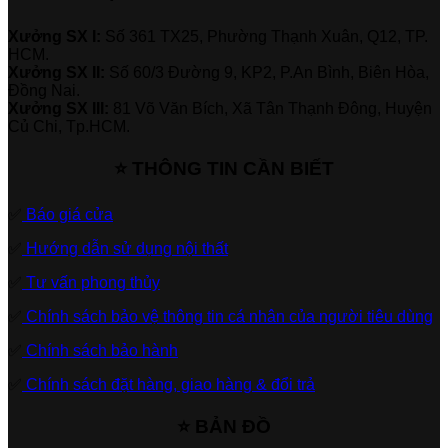
Xưởng SX I:
Số 361 TX25, Phường Thạnh Xuân, Q12, TP.
HCM.
Xưởng SX II:
Số 60/3 Đường 9, KP2, P.An Bình, Biên Hòa,
Đồng Nai.
Xưởng SX III:
81 Võ Văn Bích, Xã Tân Thạnh Đông, Huyện
Củ Chi, Tp.HCM.
⭐ THÔNG TIN CẦN BIẾT
✅
Báo giá cửa
✅
Hướng dẫn sử dụng nội thất
✅
Tư vấn phong thủy
✅
Chính sách bảo vệ thông tin cá nhân của người tiêu dùng
✅
Chính sách bảo hành
✅
Chính sách đặt hàng, giao hàng & đổi trả
⭐ BẢN ĐỒ