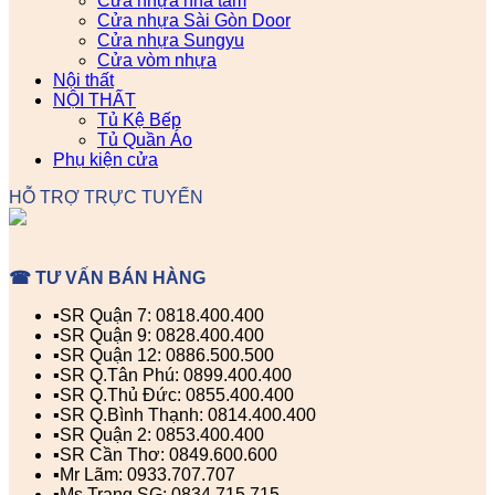
Cửa nhựa nhà tắm
Cửa nhựa Sài Gòn Door
Cửa nhựa Sungyu
Cửa vòm nhựa
Nội thất
NỘI THẤT
Tủ Kệ Bếp
Tủ Quần Áo
Phụ kiện cửa
HỖ TRỢ TRỰC TUYẾN
☎ TƯ VẤN BÁN HÀNG
▪️SR Quận 7: 0818.400.400
▪️SR Quận 9: 0828.400.400
▪️SR Quận 12: 0886.500.500
▪️SR Q.Tân Phú: 0899.400.400
▪️SR Q.Thủ Đức: 0855.400.400
▪️SR Q.Bình Thạnh: 0814.400.400
▪️SR Quận 2: 0853.400.400
▪️SR Cần Thơ: 0849.600.600
▪️Mr Lãm: 0933.707.707
▪️Ms Trang SG: 0834.715.715