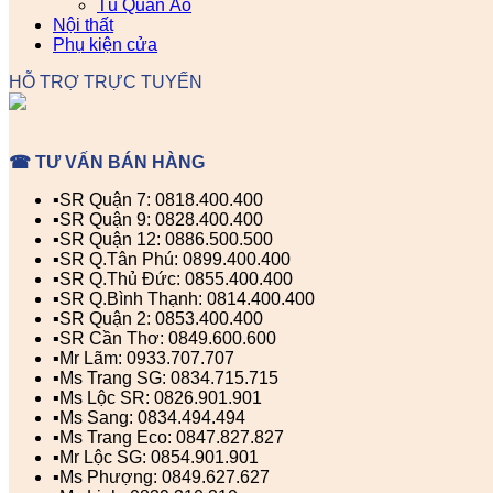
Tủ Quần Áo
Nội thất
Phụ kiện cửa
HỖ TRỢ TRỰC TUYẾN
☎ TƯ VẤN BÁN HÀNG
▪️SR Quận 7: 0818.400.400
▪️SR Quận 9: 0828.400.400
▪️SR Quận 12: 0886.500.500
▪️SR Q.Tân Phú: 0899.400.400
▪️SR Q.Thủ Đức: 0855.400.400
▪️SR Q.Bình Thạnh: 0814.400.400
▪️SR Quận 2: 0853.400.400
▪️SR Cần Thơ: 0849.600.600
▪️Mr Lãm: 0933.707.707
▪️Ms Trang SG: 0834.715.715
▪️Ms Lộc SR: 0826.901.901
▪️Ms Sang: 0834.494.494
▪️Ms Trang Eco: 0847.827.827
▪️Mr Lộc SG: 0854.901.901
▪️Ms Phượng: 0849.627.627