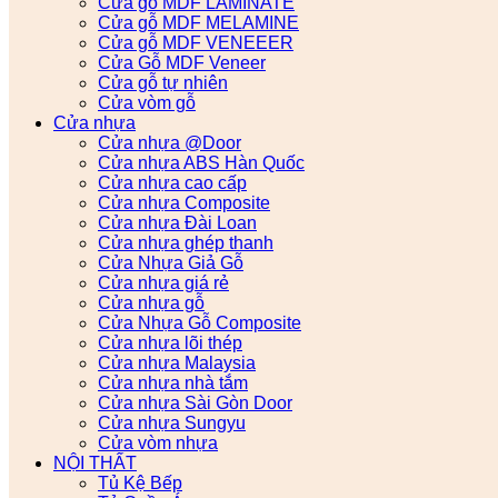
Cửa gỗ MDF LAMINATE
Cửa gỗ MDF MELAMINE
Cửa gỗ MDF VENEEER
Cửa Gỗ MDF Veneer
Cửa gỗ tự nhiên
Cửa vòm gỗ
Cửa nhựa
Cửa nhựa @Door
Cửa nhựa ABS Hàn Quốc
Cửa nhựa cao cấp
Cửa nhựa Composite
Cửa nhựa Đài Loan
Cửa nhựa ghép thanh
Cửa Nhựa Giả Gỗ
Cửa nhựa giá rẻ
Cửa nhựa gỗ
Cửa Nhựa Gỗ Composite
Cửa nhựa lõi thép
Cửa nhựa Malaysia
Cửa nhựa nhà tắm
Cửa nhựa Sài Gòn Door
Cửa nhựa Sungyu
Cửa vòm nhựa
NỘI THẤT
Tủ Kệ Bếp