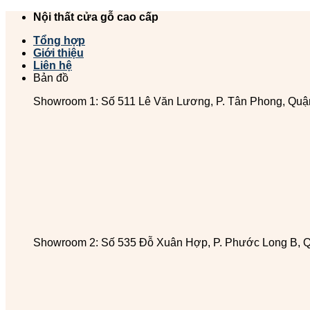
Chuyển
Nội thất cửa gỗ cao cấp
đến
Tổng hợp
nội
Giới thiệu
dung
Liên hệ
Bản đồ
Showroom 1: Số 511 Lê Văn Lương, P. Tân Phong, Quậ
Showroom 2: Số 535 Đỗ Xuân Hợp, P. Phước Long B, 