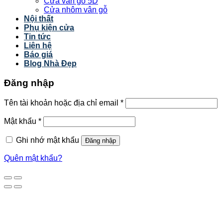
Cửa vân gỗ 5D
Cửa nhôm vân gỗ
Nội thất
Phụ kiện cửa
Tin tức
Liên hệ
Báo giá
Blog Nhà Đẹp
Đăng nhập
Tên tài khoản hoặc địa chỉ email
*
Mật khẩu
*
Ghi nhớ mật khẩu
Đăng nhập
Quên mật khẩu?