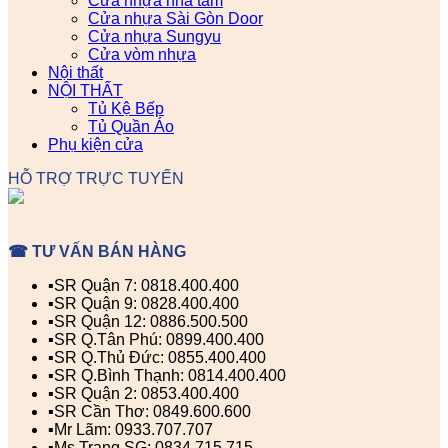
Cửa nhựa nhà tắm
Cửa nhựa Sài Gòn Door
Cửa nhựa Sungyu
Cửa vòm nhựa
Nội thất
NỘI THẤT
Tủ Kệ Bếp
Tủ Quần Áo
Phụ kiện cửa
HỖ TRỢ TRỰC TUYẾN
☎ TƯ VẤN BÁN HÀNG
▪️SR Quận 7: 0818.400.400
▪️SR Quận 9: 0828.400.400
▪️SR Quận 12: 0886.500.500
▪️SR Q.Tân Phú: 0899.400.400
▪️SR Q.Thủ Đức: 0855.400.400
▪️SR Q.Bình Thạnh: 0814.400.400
▪️SR Quận 2: 0853.400.400
▪️SR Cần Thơ: 0849.600.600
▪️Mr Lãm: 0933.707.707
▪️Ms Trang SG: 0834.715.715