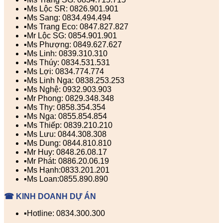
▪️Ms Lộc SR: 0826.901.901
▪️Ms Sang: 0834.494.494
▪️Ms Trang Eco: 0847.827.827
▪️Mr Lộc SG: 0854.901.901
▪️Ms Phượng: 0849.627.627
▪️Ms Linh: 0839.310.310
▪️Ms Thúy: 0834.531.531
▪️Ms Lợi: 0834.774.774
▪️Ms Linh Nga: 0838.253.253
▪️Ms Nghệ: 0932.903.903
▪️Mr Phong: 0829.348.348
▪️Ms Thy: 0858.354.354
▪️Ms Nga: 0855.854.854
▪️Ms Thiếp: 0839.210.210
▪️Ms Lưu: 0844.308.308
▪️Ms Dung: 0844.810.810
▪️Mr Huy: 0848.26.08.17
▪️Mr Phát: 0886.20.06.19
▪️Ms Hạnh:0833.201.201
▪️Ms Loan:0855.890.890
☎ KINH DOANH DỰ ÁN
▪️Hotline: 0834.300.300