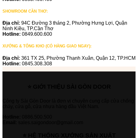
SHOWROOM CẦN THƠ:
Địa chỉ:
94C Đường 3 tháng 2, Phường Hưng Lợi, Quận
Ninh Kiều, TP.Cần Thơ
Hotline:
0849.600.600
XƯỞNG & TỔNG KHO (CÓ HÀNG GIAO NGAY):
Địa chỉ:
361 TX 25, Phường Thạnh Xuân, Quận 12, TP.HCM
Hotline:
0845.308.308
⭐ GIỚI THIỆU SÀI GÒN DOOR
Công ty Sài Gòn Door là đơn vị chuyên cung cấp cửa chống
cháy, cửa gỗ, cửa nhựa hàng đầu Việt Nam.
Hotline:
0886.500.500
Email:
sales.saigondoor@gmail.com
⭐ HỆ THỐNG XƯỞNG SẢN XUẤT