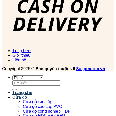
Tổng hợp
Giới thiệu
Liên hệ
Copyright 2026 ©
Bản quyền thuộc về
Saigondoor.vn
Tìm
kiếm:
Trang chủ
Cửa gỗ
Cửa gỗ cao cấp
Cửa gỗ cao cấp PVC
Cửa gỗ công nghiệp HDF
Cửa gỗ HDF VENEER