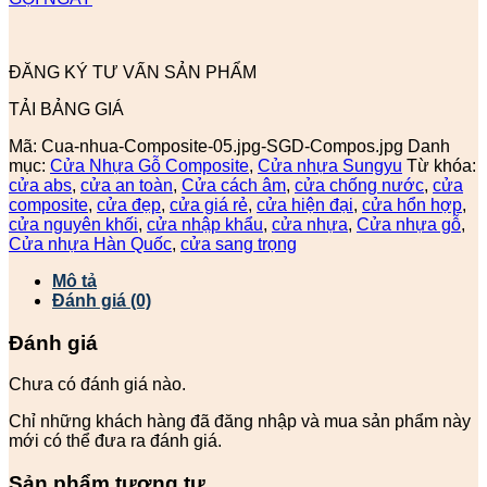
ĐĂNG KÝ TƯ VẤN SẢN PHẨM
TẢI BẢNG GIÁ
Mã:
Cua-nhua-Composite-05.jpg-SGD-Compos.jpg
Danh
mục:
Cửa Nhựa Gỗ Composite
,
Cửa nhựa Sungyu
Từ khóa:
cửa abs
,
cửa an toàn
,
Cửa cách âm
,
cửa chống nước
,
cửa
composite
,
cửa đẹp
,
cửa giá rẻ
,
cửa hiện đại
,
cửa hổn hợp
,
cửa nguyên khối
,
cửa nhập khẩu
,
cửa nhựa
,
Cửa nhựa gỗ
,
Cửa nhựa Hàn Quốc
,
cửa sang trọng
Mô tả
Đánh giá (0)
Đánh giá
Chưa có đánh giá nào.
Chỉ những khách hàng đã đăng nhập và mua sản phẩm này
mới có thể đưa ra đánh giá.
Sản phẩm tương tự