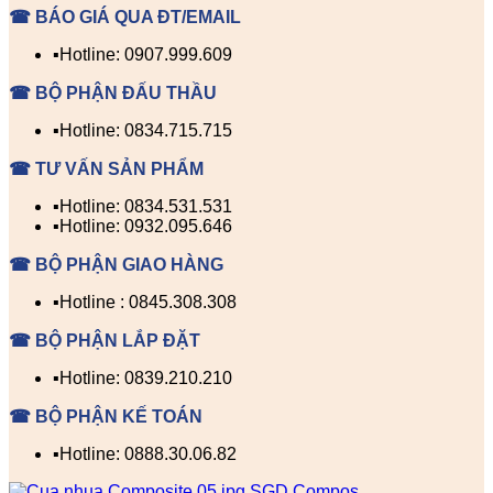
☎ BÁO GIÁ QUA ĐT/EMAIL
▪️Hotline: 0907.999.609
☎ BỘ PHẬN ĐẤU THẦU
▪️Hotline: 0834.715.715
☎ TƯ VẤN SẢN PHẨM
▪️Hotline: 0834.531.531
▪️Hotline: 0932.095.646
☎ BỘ PHẬN GIAO HÀNG
▪️Hotline : 0845.308.308
☎ BỘ PHẬN LẮP ĐẶT
▪️Hotline: 0839.210.210
☎ BỘ PHẬN KẾ TOÁN
▪️Hotline: 0888.30.06.82