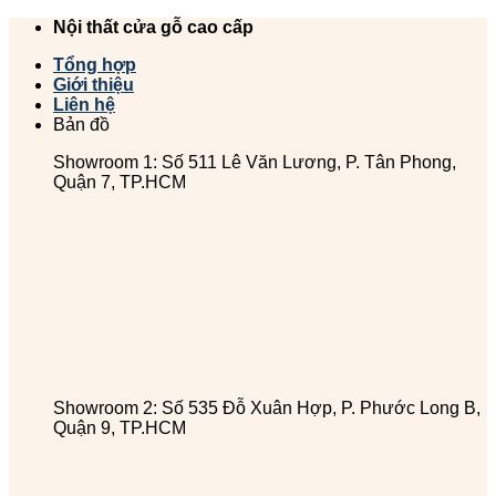
Chuyển
Nội thất cửa gỗ cao cấp
đến
Tổng hợp
nội
Giới thiệu
dung
Liên hệ
Bản đồ
Showroom 1: Số 511 Lê Văn Lương, P. Tân Phong,
Quận 7, TP.HCM
Showroom 2: Số 535 Đỗ Xuân Hợp, P. Phước Long B,
Quận 9, TP.HCM