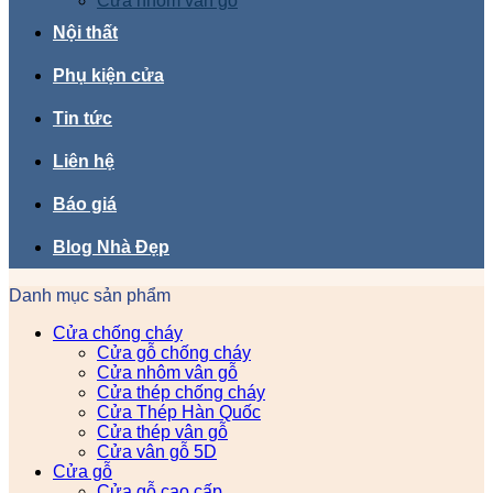
Cửa nhôm vân gỗ
Nội thất
Phụ kiện cửa
Tin tức
Liên hệ
Báo giá
Blog Nhà Đẹp
Danh mục sản phẩm
Cửa chống cháy
Cửa gỗ chống cháy
Cửa nhôm vân gỗ
Cửa thép chống cháy
Cửa Thép Hàn Quốc
Cửa thép vân gỗ
Cửa vân gỗ 5D
Cửa gỗ
Cửa gỗ cao cấp