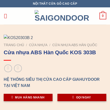
Chuyển
NỘI THẤT CỬA GỖ CAO CẤP
đến
nội
0
dung
TRANG CHỦ
/
CỬA NHỰA
/
CỬA NHỰA ABS HÀN QUỐC
Cửa nhựa ABS Hàn Quốc KOS 303B
HỆ THỐNG SIÊU THỊ CỬA CAO CẤP GIAHUYDOOR
TẠI VIỆT NAM
MUA HÀNG NHANH
GỌI NGAY