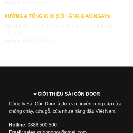
Hotline:
0849.600.600
XƯỞNG & TỔNG KHO (CÓ HÀNG GIAO NGAY):
Địa chỉ:
361 TX 25, Phường Thạnh Xuân, Quận 12,
TP.HCM
Hotline:
0845.308.308
⭐ GIỚI THIỆU SÀI GÒN DOOR
Công ty Sài Gòn Door là đơn vị chuyên cung cấp cửa
chống cháy, cửa gỗ, cửa nhựa hàng đầu Việt Nam.
Hotline:
0886.500.500
Email:
sales.saigondoor@gmail.com