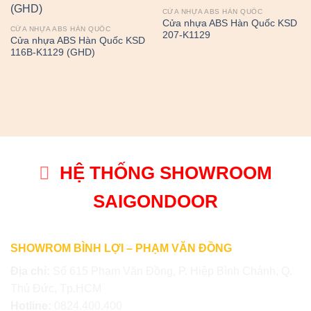
CỬA NHỰA ABS HÀN QUỐC
Cửa nhựa ABS Hàn Quốc KSD
CỬA NHỰA ABS HÀN QUỐC
207-K1129
Cửa nhựa ABS Hàn Quốc KSD
116B-K1129 (GHD)
HỆ THỐNG SHOWROOM
SAIGONDOOR
SHOWROM BÌNH LỢI – PHẠM VĂN ĐỒNG
Địa chỉ:
Số 615 Phạm Văn Đồng, P. Hiệp Bình Chánh, Q.
Thủ Đức, Tp.HCM
Hotline:
0824.400.400