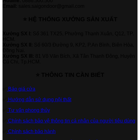
Hotline:
0886.500.500
Email:
sales.saigondoor@gmail.com
⭐ HỆ THỐNG XƯỞNG SẢN XUẤT
Xưởng SX I:
Số 361 TX25, Phường Thạnh Xuân, Q12, TP.
HCM.
Xưởng SX II:
Số 60/3 Đường 9, KP2, P.An Bình, Biên Hòa,
Đồng Nai.
Xưởng SX III:
81 Võ Văn Bích, Xã Tân Thạnh Đông, Huyện
Củ Chi, Tp.HCM.
⭐ THÔNG TIN CẦN BIẾT
✅
Báo giá cửa
✅
Hướng dẫn sử dụng nội thất
✅
Tư vấn phong thủy
✅
Chính sách bảo vệ thông tin cá nhân của người tiêu dùng
✅
Chính sách bảo hành