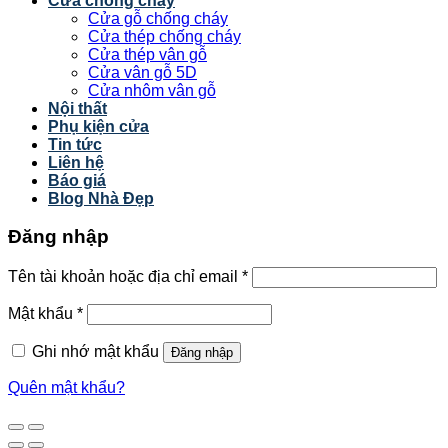
Cửa chống cháy
Cửa gỗ chống cháy
Cửa thép chống cháy
Cửa thép vân gỗ
Cửa vân gỗ 5D
Cửa nhôm vân gỗ
Nội thất
Phụ kiện cửa
Tin tức
Liên hệ
Báo giá
Blog Nhà Đẹp
Đăng nhập
Tên tài khoản hoặc địa chỉ email
*
Mật khẩu
*
Ghi nhớ mật khẩu
Đăng nhập
Quên mật khẩu?