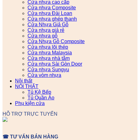
Cửa nhựa cao cấp
Cửa nhựa Composite
Cửa nhựa Đài Loan
Cửa nhựa ghép thanh
Cửa Nhựa Giả Gỗ
Cửa nhựa giá rẻ
Cửa nhựa gỗ
Cửa Nhựa Gỗ Composite
Cửa nhựa lõi thép
Cửa nhựa Malaysia
Cửa nhựa nhà tắm
Cửa nhựa Sài Gòn Door
Cửa nhựa Sungyu
Cửa vòm nhựa
Nội thất
NỘI THẤT
Tủ Kệ Bếp
Tủ Quần Áo
Phụ kiện cửa
HỖ TRỢ TRỰC TUYẾN
☎ TƯ VẤN BÁN HÀNG