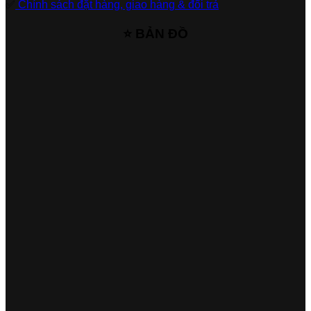
✅
Chính sách đặt hàng, giao hàng & đổi trả
⭐ BẢN ĐỒ