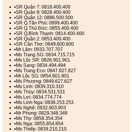
▪️SR Quận 7: 0818.400.400
▪️SR Quận 9: 0828.400.400
▪️SR Quận 12: 0886.500.500
▪️SR Q.Tân Phú: 0899.400.400
▪️SR Q.Thủ Đức: 0855.400.400
▪️SR Q.Bình Thạnh: 0814.400.400
▪️SR Quận 2: 0853.400.400
▪️SR Cần Thơ: 0849.600.600
▪️Mr Lãm: 0933.707.707
▪️Ms Trang SG: 0834.715.715
▪️Ms Lộc SR: 0826.901.901
▪️Ms Sang: 0834.494.494
▪️Ms Trang Eco: 0847.827.827
▪️Mr Lộc SG: 0854.901.901
▪️Ms Phượng: 0849.627.627
▪️Ms Linh: 0839.310.310
▪️Ms Thúy: 0834.531.531
▪️Ms Lợi: 0834.774.774
▪️Ms Linh Nga: 0838.253.253
▪️Ms Nghệ: 0932.903.903
▪️Mr Phong: 0829.348.348
▪️Ms Thy: 0858.354.354
▪️Ms Nga: 0855.854.854
▪️Ms Thiếp: 0839.210.210