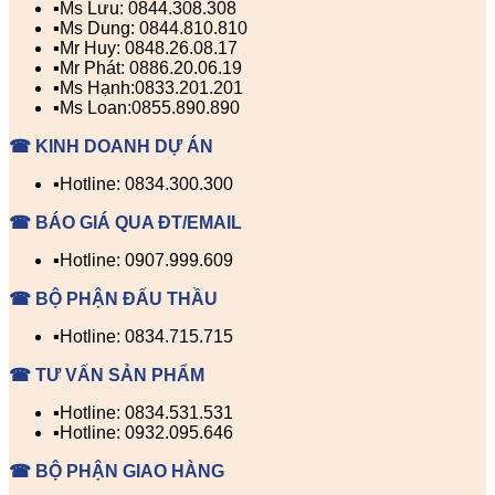
▪️Ms Lưu: 0844.308.308
▪️Ms Dung: 0844.810.810
▪️Mr Huy: 0848.26.08.17
▪️Mr Phát: 0886.20.06.19
▪️Ms Hạnh:0833.201.201
▪️Ms Loan:0855.890.890
☎ KINH DOANH DỰ ÁN
▪️Hotline: 0834.300.300
☎ BÁO GIÁ QUA ĐT/EMAIL
▪️Hotline: 0907.999.609
☎ BỘ PHẬN ĐẤU THẦU
▪️Hotline: 0834.715.715
☎ TƯ VẤN SẢN PHẨM
▪️Hotline: 0834.531.531
▪️Hotline: 0932.095.646
☎ BỘ PHẬN GIAO HÀNG