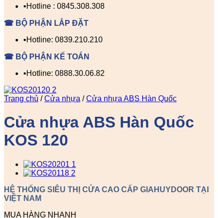
▪️Hotline : 0845.308.308
☎ BỘ PHẬN LẮP ĐẶT
▪️Hotline: 0839.210.210
☎ BỘ PHẬN KẾ TOÁN
▪️Hotline: 0888.30.06.82
Trang chủ
/
Cửa nhựa
/
Cửa nhựa ABS Hàn Quốc
Cửa nhựa ABS Hàn Quốc
KOS 120
HỆ THỐNG SIÊU THỊ CỬA CAO CẤP GIAHUYDOOR TẠI
VIỆT NAM
MUA HÀNG NHANH