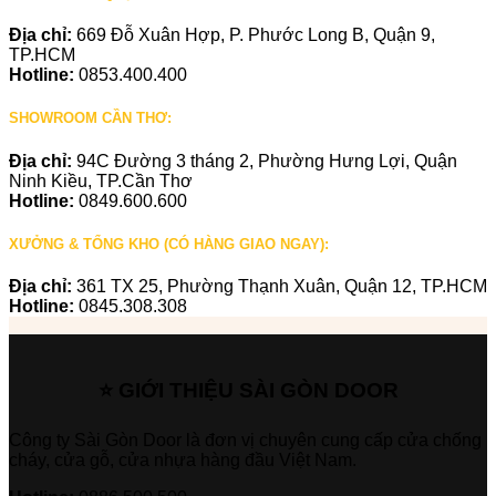
Địa chỉ:
669 Đỗ Xuân Hợp, P. Phước Long B, Quận 9,
TP.HCM
Hotline:
0853.400.400
SHOWROOM CẦN THƠ:
Địa chỉ:
94C Đường 3 tháng 2, Phường Hưng Lợi, Quận
Ninh Kiều, TP.Cần Thơ
Hotline:
0849.600.600
XƯỞNG & TỔNG KHO (CÓ HÀNG GIAO NGAY):
Địa chỉ:
361 TX 25, Phường Thạnh Xuân, Quận 12, TP.HCM
Hotline:
0845.308.308
⭐ GIỚI THIỆU SÀI GÒN DOOR
Công ty Sài Gòn Door là đơn vị chuyên cung cấp cửa chống
cháy, cửa gỗ, cửa nhựa hàng đầu Việt Nam.