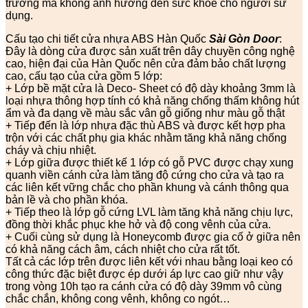
trường mà không ảnh hưởng đến sức khỏe cho người sử
dụng.
Cấu tạo chi tiết cửa nhựa ABS Hàn Quốc
Sài Gòn Door
:
Đây là dòng cửa được sản xuất trên dây chuyền công nghệ
cao, hiện đại của Hàn Quốc nên cửa đảm bảo chất lượng
cao, cấu tạo của cửa gồm 5 lớp:
+ Lớp bề mặt cửa là Deco- Sheet có độ dày khoảng 3mm là
loại nhựa thông hợp tính có khả năng chống thấm không hút
ẩm và đa dạng về màu sắc vân gỗ giống như màu gỗ thật
+ Tiếp đến là lớp nhựa đặc thù ABS và được kết hợp pha
trộn với các chất phụ gia khác nhằm tăng khả năng chống
cháy và chịu nhiệt.
+ Lớp giữa được thiết kế 1 lớp có gỗ PVC được chạy xung
quanh viền cánh cửa làm tăng độ cứng cho cửa và tạo ra
các liên kết vững chắc cho phần khung và cánh thông qua
bản lề và cho phần khóa.
+ Tiếp theo là lớp gỗ cứng LVL làm tăng khả năng chịu lực,
đồng thời khắc phục khe hở và độ cong vênh của cửa.
+ Cuối cùng sử dụng là Honeycomb được gia cố ở giữa nên
có khả năng cách âm, cách nhiệt cho cửa rất tốt.
Tất cả các lớp trên được liên kết với nhau bằng loại keo có
công thức đặc biệt được ép dưới áp lực cao giữ như vậy
trong vòng 10h tạo ra cánh cửa có độ dày 39mm vô cùng
chắc chắn, không cong vênh, không co ngót…