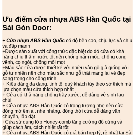
Ưu điểm cửa nhựa ABS Hàn Quốc tại
Sài Gòn Door:
+
Cửa nhựa ABS Hàn Quốc
có độ bền cao, chịu lực và chịu
va đập mạnh
+Được sản xuất với công thức đặc biệt do đó cửa có khả
năng chịu thấm nước tốt nên chống nấm mốc, chống cong
vênh, co ngót, chống mối mọt
+Màu sắc cửa được thiết kế với nhiều vân gỗ giả giống với
gỗ tự nhiên nên cho màu sắc như gỗ thật mang lại vẻ đẹp
sang trọng cho công trình
+ Kiểu dáng đa dạng, tinh tế, quý khách tùy theo sở thích mà
lựa chọn mẫu cửa thích hợp nhất
+ Cửa có khả năng chống trầy xước, dễ dàng vệ sinh lau
chùi
+ Cửa nhựa ABS Hàn Quốc có trọng lượng nhẹ nên cửa
đóng mở êm ái, nhẹ nhàng, đồng thời cửa dễ dàng vận
chuyển, lắp đặt
+Cửa sử dụng lớp Honey-comb tăng cường độ cứng và
giúp cách âm, cách nhiệt rất tốt
+ Cửa nhựa ABS Hàn Quốc có giá bán hợp lý, rẻ nhất tại Sài