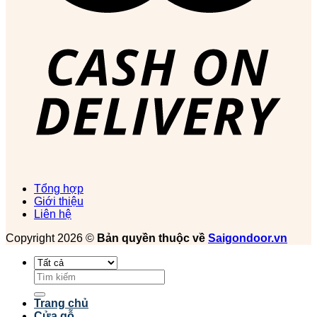
Tổng hợp
Giới thiệu
Liên hệ
Copyright 2026 ©
Bản quyền thuộc về
Saigondoor.vn
Tìm
kiếm:
Trang chủ
Cửa gỗ