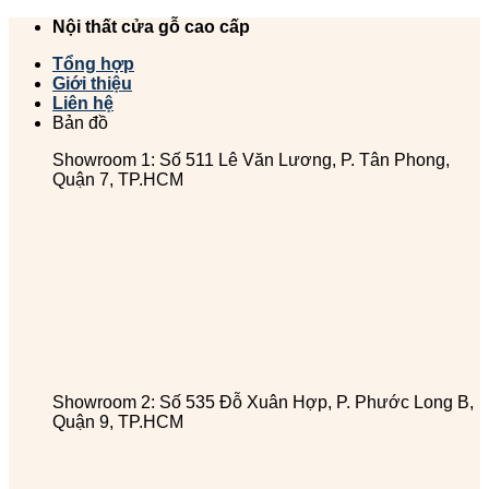
Chuyển
Nội thất cửa gỗ cao cấp
đến
Tổng hợp
nội
Giới thiệu
dung
Liên hệ
Bản đồ
Showroom 1: Số 511 Lê Văn Lương, P. Tân Phong,
Quận 7, TP.HCM
Showroom 2: Số 535 Đỗ Xuân Hợp, P. Phước Long B,
Quận 9, TP.HCM