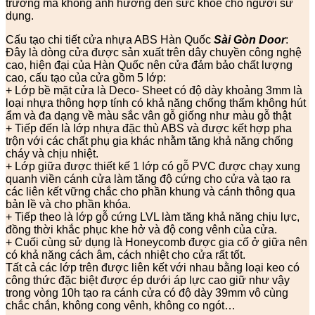
trường mà không ảnh hưởng đến sức khỏe cho người sử
dụng.
Cấu tạo chi tiết cửa nhựa ABS Hàn Quốc
Sài Gòn Door
:
Đây là dòng cửa được sản xuất trên dây chuyền công nghệ
cao, hiện đại của Hàn Quốc nên cửa đảm bảo chất lượng
cao, cấu tạo của cửa gồm 5 lớp:
+ Lớp bề mặt cửa là Deco- Sheet có độ dày khoảng 3mm là
loại nhựa thông hợp tính có khả năng chống thấm không hút
ẩm và đa dạng về màu sắc vân gỗ giống như màu gỗ thật
+ Tiếp đến là lớp nhựa đặc thù ABS và được kết hợp pha
trộn với các chất phụ gia khác nhằm tăng khả năng chống
cháy và chịu nhiệt.
+ Lớp giữa được thiết kế 1 lớp có gỗ PVC được chạy xung
quanh viền cánh cửa làm tăng độ cứng cho cửa và tạo ra
các liên kết vững chắc cho phần khung và cánh thông qua
bản lề và cho phần khóa.
+ Tiếp theo là lớp gỗ cứng LVL làm tăng khả năng chịu lực,
đồng thời khắc phục khe hở và độ cong vênh của cửa.
+ Cuối cùng sử dụng là Honeycomb được gia cố ở giữa nên
có khả năng cách âm, cách nhiệt cho cửa rất tốt.
Tất cả các lớp trên được liên kết với nhau bằng loại keo có
công thức đặc biệt được ép dưới áp lực cao giữ như vậy
trong vòng 10h tạo ra cánh cửa có độ dày 39mm vô cùng
chắc chắn, không cong vênh, không co ngót…