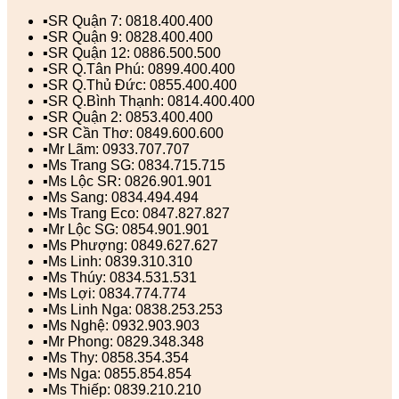
▪️SR Quận 7: 0818.400.400
▪️SR Quận 9: 0828.400.400
▪️SR Quận 12: 0886.500.500
▪️SR Q.Tân Phú: 0899.400.400
▪️SR Q.Thủ Đức: 0855.400.400
▪️SR Q.Bình Thạnh: 0814.400.400
▪️SR Quận 2: 0853.400.400
▪️SR Cần Thơ: 0849.600.600
▪️Mr Lãm: 0933.707.707
▪️Ms Trang SG: 0834.715.715
▪️Ms Lộc SR: 0826.901.901
▪️Ms Sang: 0834.494.494
▪️Ms Trang Eco: 0847.827.827
▪️Mr Lộc SG: 0854.901.901
▪️Ms Phượng: 0849.627.627
▪️Ms Linh: 0839.310.310
▪️Ms Thúy: 0834.531.531
▪️Ms Lợi: 0834.774.774
▪️Ms Linh Nga: 0838.253.253
▪️Ms Nghệ: 0932.903.903
▪️Mr Phong: 0829.348.348
▪️Ms Thy: 0858.354.354
▪️Ms Nga: 0855.854.854
▪️Ms Thiếp: 0839.210.210