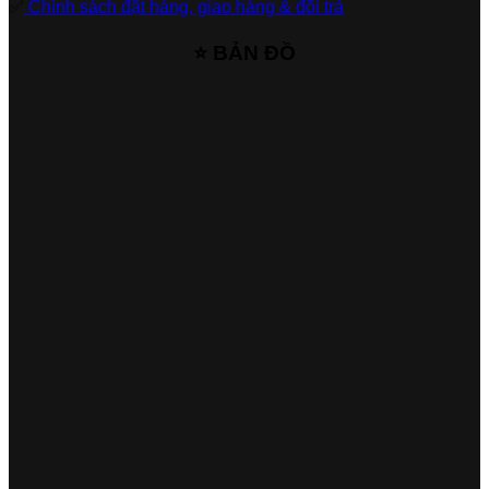
✅
Chính sách đặt hàng, giao hàng & đổi trả
⭐ BẢN ĐỒ