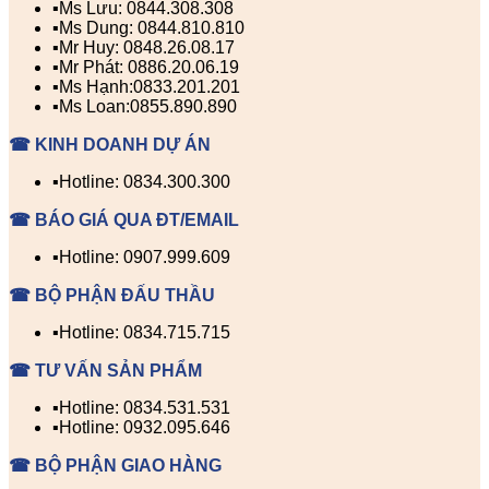
▪️Ms Lưu: 0844.308.308
▪️Ms Dung: 0844.810.810
▪️Mr Huy: 0848.26.08.17
▪️Mr Phát: 0886.20.06.19
▪️Ms Hạnh:0833.201.201
▪️Ms Loan:0855.890.890
☎ KINH DOANH DỰ ÁN
▪️Hotline: 0834.300.300
☎ BÁO GIÁ QUA ĐT/EMAIL
▪️Hotline: 0907.999.609
☎ BỘ PHẬN ĐẤU THẦU
▪️Hotline: 0834.715.715
☎ TƯ VẤN SẢN PHẨM
▪️Hotline: 0834.531.531
▪️Hotline: 0932.095.646
☎ BỘ PHẬN GIAO HÀNG