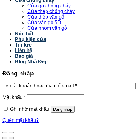
Cửa chống cháy
Cửa gỗ chống cháy
Cửa thép chống cháy
Cửa thép vân gỗ
Cửa vân gỗ 5D
Cửa nhôm vân gỗ
Nội thất
Phụ kiện cửa
Tin tức
Liên hệ
Báo giá
Blog Nhà Đẹp
Đăng nhập
Tên tài khoản hoặc địa chỉ email
*
Mật khẩu
*
Ghi nhớ mật khẩu
Đăng nhập
Quên mật khẩu?