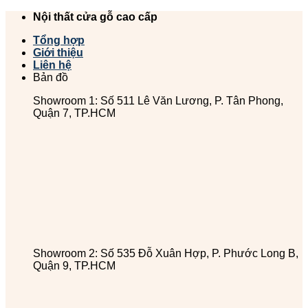
Chuyển
Nội thất cửa gỗ cao cấp
đến
Tổng hợp
nội
Giới thiệu
dung
Liên hệ
Bản đồ
Showroom 1: Số 511 Lê Văn Lương, P. Tân Phong,
Quận 7, TP.HCM
Showroom 2: Số 535 Đỗ Xuân Hợp, P. Phước Long B,
Quận 9, TP.HCM