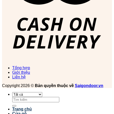
Tổng hợp
Giới thiệu
Liên hệ
Copyright 2026 ©
Bản quyền thuộc về
Saigondoor.vn
Tìm
kiếm:
Trang chủ
Cửa gỗ