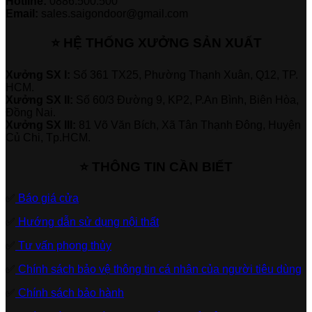
Hotline:
0886.500.500
Email:
sales.saigondoor@gmail.com
⭐ HỆ THỐNG XƯỞNG SẢN XUẤT
Xưởng SX I:
Số 361 TX25, Phường Thạnh Xuân, Q12, TP.
HCM.
Xưởng SX II:
Số 60/3 Đường 9, KP2, P.An Bình, Biên Hòa,
Đồng Nai.
Xưởng SX III:
81 Võ Văn Bích, Xã Tân Thạnh Đông, Huyện
Củ Chi, Tp.HCM.
⭐ THÔNG TIN CẦN BIẾT
✅
Báo giá cửa
✅
Hướng dẫn sử dụng nội thất
✅
Tư vấn phong thủy
✅
Chính sách bảo vệ thông tin cá nhân của người tiêu dùng
✅
Chính sách bảo hành