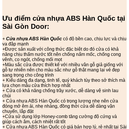
Ưu điểm cửa nhựa ABS Hàn Quốc tại
Sài Gòn Door:
+
Cửa nhựa ABS Hàn Quốc
có độ bền cao, chịu lực và chịu
va đập mạnh
+Được sản xuất với công thức đặc biệt do đó cửa có khả
năng chịu thấm nước tốt nên chống nấm mốc, chống cong
vênh, co ngót, chống mối mọt
+Màu sắc cửa được thiết kế với nhiều vân gỗ giả giống với
gỗ tự nhiên nên cho màu sắc như gỗ thật mang lại vẻ đẹp
sang trọng cho công trình
+ Kiểu dáng đa dạng, tinh tế, quý khách tùy theo sở thích mà
lựa chọn mẫu cửa thích hợp nhất
+ Cửa có khả năng chống trầy xước, dễ dàng vệ sinh lau
chùi
+ Cửa nhựa ABS Hàn Quốc có trọng lượng nhẹ nên cửa
đóng mở êm ái, nhẹ nhàng, đồng thời cửa dễ dàng vận
chuyển, lắp đặt
+Cửa sử dụng lớp Honey-comb tăng cường độ cứng và
giúp cách âm, cách nhiệt rất tốt
+ Cửa nhựa ABS Hàn Quốc có giá bán hợp lý, rẻ nhất tại Sài