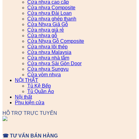
Cửa nhựa cao cấp
Cửa nhựa Composite
Cửa nhựa Đài Loan
Cửa nhựa ghép thanh
Cửa Nhựa Giả Gỗ
Cửa nhựa giá rẻ
Cửa nhựa gỗ
Cửa Nhựa Gỗ Composite
Cửa nhựa lõi thép
Cửa nhựa Malaysia
Cửa nhựa nhà tắm
Cửa nhựa Sài Gòn Door
Cửa nhựa Sungyu
Cửa vòm nhựa
NỘI THẤT
Tủ Kệ Bếp
Tủ Quần Áo
Nội thất
Phụ kiện cửa
HỖ TRỢ TRỰC TUYẾN
☎ TƯ VẤN BÁN HÀNG