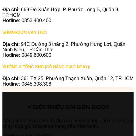
Địa chỉ:
669 Đỗ Xuân Hợp, P. Phước Long B, Quận 9,
TP.HCM
Hotline:
0853.400.400
SHOWROOM CẦN THƠ:
Địa chỉ:
94C Đường 3 tháng 2, Phường Hưng Lợi, Quận
Ninh Kiều, TP.Cần Thơ
Hotline:
0849.600.600
XƯỞNG & TỔNG KHO (CÓ HÀNG GIAO NGAY):
Địa chỉ:
361 TX 25, Phường Thạnh Xuân, Quận 12, TP.HCM
Hotline:
0845.308.308
⭐ GIỚI THIỆU SÀI GÒN DOOR
Công ty Sài Gòn Door là đơn vị chuyên cung cấp cửa chống
cháy, cửa gỗ, cửa nhựa hàng đầu Việt Nam.