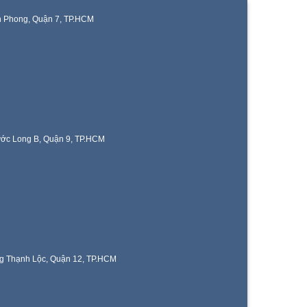
n Phong, Quận 7, TP.HCM
ước Long B, Quận 9, TP.HCM
g Thạnh Lộc, Quận 12, TP.HCM