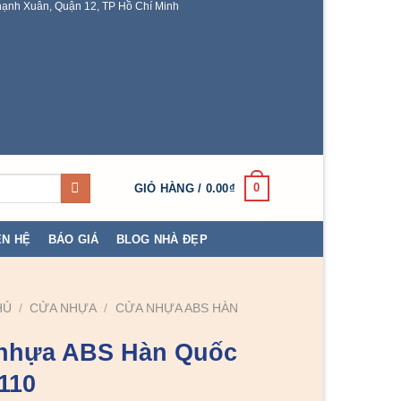
ạnh Xuân, Quận 12, TP Hồ Chí Minh
0
GIỎ HÀNG /
0.00
₫
ÊN HỆ
BÁO GIÁ
BLOG NHÀ ĐẸP
HỦ
/
CỬA NHỰA
/
CỬA NHỰA ABS HÀN
nhựa ABS Hàn Quốc
110