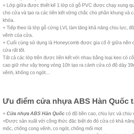
+ Lớp giữa được thiết kế 1 lớp có gỗ PVC được chạy xung q
cho cửa và tạo ra các liên kết vững chắc cho phần khung và 
khóa.
+ Tiếp theo là lớp gỗ cứng LVL làm tăng khả năng chịu lực, đ
vênh của cửa.
+ Cuối cùng sử dụng là Honeycomb được gia cố ở giữa nên c
cửa rất tốt.
Tất cả các lớp trên được liên kết với nhau bằng loại keo có c
cao giữ như vậy trong vòng 10h tạo ra cánh cửa có độ dày 
vênh, không co ngót…
Ưu điểm cửa nhựa ABS Hàn Quốc tạ
+
Cửa nhựa ABS Hàn Quốc
có độ bền cao, chịu lực và chịu
+Được sản xuất với công thức đặc biệt do đó cửa có khả năn
mốc, chống cong vênh, co ngót, chống mối mọt