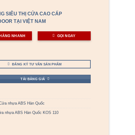
G SIÊU THỊ CỬA CAO CẤP
OOR TẠI VIỆT NAM
HÀNG NHANH
GỌI NGAY
ĐĂNG KÝ TƯ VẤN SẢN PHẨM
TẢI BẢNG GIÁ
Cửa nhựa ABS Hàn Quốc
ửa nhựa ABS Hàn Quốc KOS 110