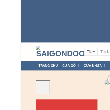
Tìm
kiếm:
TRANG CHỦ
CỬA GỖ
CỬA NHỰA