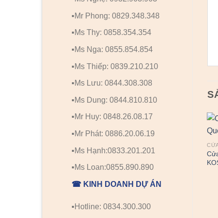
▪️Mr Phong: 0829.348.348
▪️Ms Thy: 0858.354.354
▪️Ms Nga: 0855.854.854
▪️Ms Thiếp: 0839.210.210
▪️Ms Lưu: 0844.308.308
S
▪️Ms Dung: 0844.810.810
▪️Mr Huy: 0848.26.08.17
▪️Mr Phát: 0886.20.06.19
CỬA
▪️Ms Hạnh:0833.201.201
Cử
KO
▪️Ms Loan:0855.890.890
☎ KINH DOANH DỰ ÁN
▪️Hotline: 0834.300.300