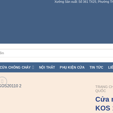
Xưởng Sản xuất: Số 361 TX25, Phường Th
CỬA CHỐNG CHÁY
NỘI THẤT
PHỤ KIỆN CỬA
TIN TỨC
LI
TRANG C
QUỐC
Cửa 
KOS 