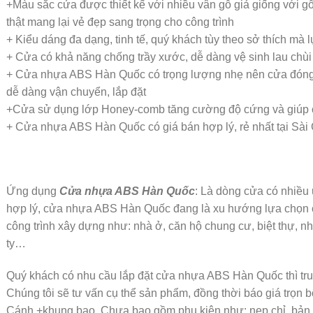
+Màu sắc cửa được thiết kế với nhiều vân gỗ giả giống với g
thật mang lại vẻ đẹp sang trọng cho công trình
+ Kiểu dáng đa dạng, tinh tế, quý khách tùy theo sở thích mà
+ Cửa có khả năng chống trầy xước, dễ dàng vệ sinh lau chùi
+ Cửa nhựa ABS Hàn Quốc có trọng lượng nhẹ nên cửa đóng 
dễ dàng vận chuyển, lắp đặt
+Cửa sử dụng lớp Honey-comb tăng cường độ cứng và giúp các
+ Cửa nhựa ABS Hàn Quốc có giá bán hợp lý, rẻ nhất tại Sài
Ứng dụng
Cửa nhựa ABS Hàn Quốc
: Là dòng cửa có nhiều 
hợp lý, cửa nhựa ABS Hàn Quốc đang là xu hướng lựa chọn 
công trình xây dựng như: nhà ở, căn hộ chung cư, biệt thự, n
ty…
Quý khách có nhu cầu lắp đặt cửa nhựa ABS Hàn Quốc thì tr
Chúng tôi sẽ tư vấn cụ thể sản phẩm, đồng thời báo giá trọ
Cánh +khung bao. Chưa bao gồm phụ kiện như: nẹp chỉ, bản l