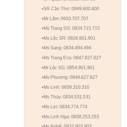
▪️SR Cần Thơ: 0849.600.600
▪️Mr Lãm: 0933.707.707
▪️Ms Trang SG: 0834.715.715
▪️Ms Lộc SR: 0826.901.901
▪️Ms Sang: 0834.494.494
▪️Ms Trang Eco: 0847.827.827
▪️Mr Lộc SG: 0854.901.901
▪️Ms Phượng: 0849.627.627
▪️Ms Linh: 0839.310.310
▪️Ms Thúy: 0834.531.531
▪️Ms Lợi: 0834.774.774
▪️Ms Linh Nga: 0838.253.253
▪️Ms Nghệ: 0932.903.903