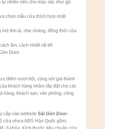
ỗ tự nhiên nên cho màu sắc như gỗ
 lựa chọn mẫu cửa thích hợp nhất
mở êm ái, nhẹ nhàng, đồng thời cửa
h âm, cách nhiệt rất tốt
 Gòn Door.
ưu điểm vượt trội, cùng với giá thành
của khách hàng nhằm lắp đặt cho các
hà hàng, khách sạn, văn phòng, công
uy cập vào website
Sài Gòn Door
.
n bộ cửa nhựa ABS Hàn Quốc gồm:
ề, ổ khóa. Kích thước tiêu chuẩn cửa: