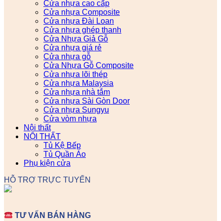
Cửa nhựa cao cấp
Cửa nhựa Composite
Cửa nhựa Đài Loan
Cửa nhựa ghép thanh
Cửa Nhựa Giả Gỗ
Cửa nhựa giá rẻ
Cửa nhựa gỗ
Cửa Nhựa Gỗ Composite
Cửa nhựa lõi thép
Cửa nhựa Malaysia
Cửa nhựa nhà tắm
Cửa nhựa Sài Gòn Door
Cửa nhựa Sungyu
Cửa vòm nhựa
Nội thất
NỘI THẤT
Tủ Kệ Bếp
Tủ Quần Áo
Phụ kiện cửa
HỖ TRỢ TRỰC TUYẾN
TƯ VẤN BÁN HÀNG