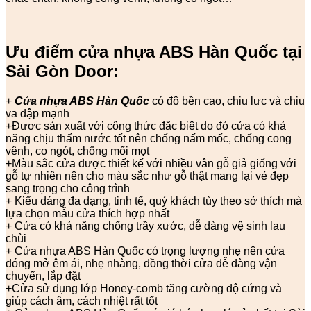
Ưu điểm cửa nhựa ABS Hàn Quốc tại
Sài Gòn Door:
+
Cửa nhựa ABS Hàn Quốc
có độ bền cao, chịu lực và chịu
va đập mạnh
+Được sản xuất với công thức đặc biệt do đó cửa có khả
năng chịu thấm nước tốt nên chống nấm mốc, chống cong
vênh, co ngót, chống mối mọt
+Màu sắc cửa được thiết kế với nhiều vân gỗ giả giống với
gỗ tự nhiên nên cho màu sắc như gỗ thật mang lại vẻ đẹp
sang trọng cho công trình
+ Kiểu dáng đa dạng, tinh tế, quý khách tùy theo sở thích mà
lựa chọn mẫu cửa thích hợp nhất
+ Cửa có khả năng chống trầy xước, dễ dàng vệ sinh lau
chùi
+ Cửa nhựa ABS Hàn Quốc có trọng lượng nhẹ nên cửa
đóng mở êm ái, nhẹ nhàng, đồng thời cửa dễ dàng vận
chuyển, lắp đặt
+Cửa sử dụng lớp Honey-comb tăng cường độ cứng và
giúp cách âm, cách nhiệt rất tốt