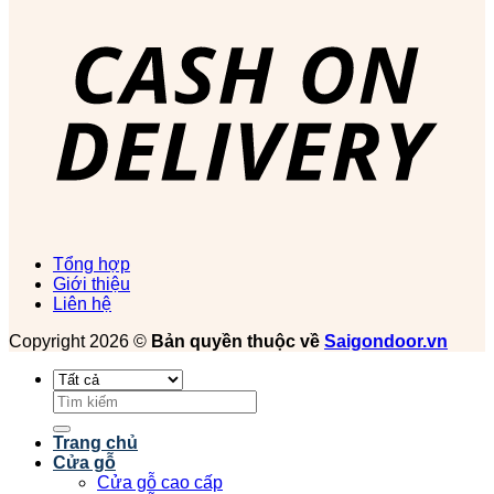
Tổng hợp
Giới thiệu
Liên hệ
Copyright 2026 ©
Bản quyền thuộc về
Saigondoor.vn
Tìm
kiếm:
Trang chủ
Cửa gỗ
Cửa gỗ cao cấp