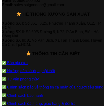
Hotline:
0886.500.500
Email:
sales.saigondoor@gmail.com
HỆ THỐNG XƯỞNG SẢN XUẤT
Xưởng SX I:
Số 361 TX25, Phường Thạnh Xuân, Q12, TP.
HCM.
Xưởng SX II:
Số 60/3 Đường 9, KP2, P.An Bình, Biên Hòa,
Đồng Nai.
Xưởng SX III:
81 Võ Văn Bích, Xã Tân Thạnh Đông, Huyện
Củ Chi, Tp.HCM.
THÔNG TIN CẦN BIẾT
Báo giá cửa
Hướng dẫn sử dụng nội thất
Tư vấn phong thủy
Chính sách bảo vệ thông tin cá nhân của người tiêu dùng
Chính sách bảo hành
Chính sách đặt hàng, giao hàng & đổi trả