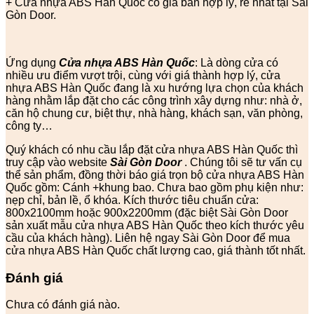
+ Cửa nhựa ABS Hàn Quốc có giá bán hợp lý, rẻ nhất tại Sài
Gòn Door.
Ứng dụng
Cửa nhựa ABS Hàn Quốc
: Là dòng cửa có
nhiều ưu điểm vượt trội, cùng với giá thành hợp lý, cửa
nhựa ABS Hàn Quốc đang là xu hướng lựa chọn của khách
hàng nhằm lắp đặt cho các công trình xây dựng như: nhà ở,
căn hộ chung cư, biệt thự, nhà hàng, khách sạn, văn phòng,
công ty…
Quý khách có nhu cầu lắp đặt cửa nhựa ABS Hàn Quốc thì
truy cập vào website
Sài Gòn Door
. Chúng tôi sẽ tư vấn cụ
thể sản phẩm, đồng thời báo giá trọn bộ cửa nhựa ABS Hàn
Quốc gồm: Cánh +khung bao. Chưa bao gồm phụ kiện như:
nẹp chỉ, bản lề, ổ khóa. Kích thước tiêu chuẩn cửa:
800x2100mm hoặc 900x2200mm (đặc biệt Sài Gòn Door
sản xuất mẫu cửa nhựa ABS Hàn Quốc theo kích thước yêu
cầu của khách hàng). Liên hệ ngay Sài Gòn Door để mua
cửa nhựa ABS Hàn Quốc chất lượng cao, giá thành tốt nhất.
Đánh giá
Chưa có đánh giá nào.