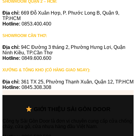
SHOWROOM QUẬN 2 – HCM:
Địa chỉ:
669 Đỗ Xuân Hợp, P. Phước Long B, Quận 9,
TP.HCM
Hotline:
0853.400.400
SHOWROOM CẦN THƠ:
Địa chỉ:
94C Đường 3 tháng 2, Phường Hưng Lợi, Quận
Ninh Kiều, TP.Cần Thơ
Hotline:
0849.600.600
XƯỞNG & TỔNG KHO (CÓ HÀNG GIAO NGAY):
Địa chỉ:
361 TX 25, Phường Thạnh Xuân, Quận 12, TP.HCM
Hotline:
0845.308.308
GIỚI THIỆU SÀI GÒN DOOR
Công ty Sài Gòn Door là đơn vị chuyên cung cấp cửa chống
cháy, cửa gỗ, cửa nhựa hàng đầu Việt Nam.