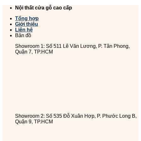
Chuyển
Nội thất cửa gỗ cao cấp
đến
Tổng hợp
nội
Giới thiệu
dung
Liên hệ
Bản đồ
Showroom 1: Số 511 Lê Văn Lương, P. Tân Phong,
Quận 7, TP.HCM
Showroom 2: Số 535 Đỗ Xuân Hợp, P. Phước Long B,
Quận 9, TP.HCM