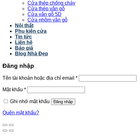
Cửa thép chống cháy
Cửa thép vân gỗ
Cửa vân gỗ 5D
Cửa nhôm vân gỗ
Nội thất
Phụ kiện cửa
Tin tức
Liên hệ
Báo giá
Blog Nhà Đẹp
Đăng nhập
Tên tài khoản hoặc địa chỉ email
*
Mật khẩu
*
Ghi nhớ mật khẩu
Đăng nhập
Quên mật khẩu?