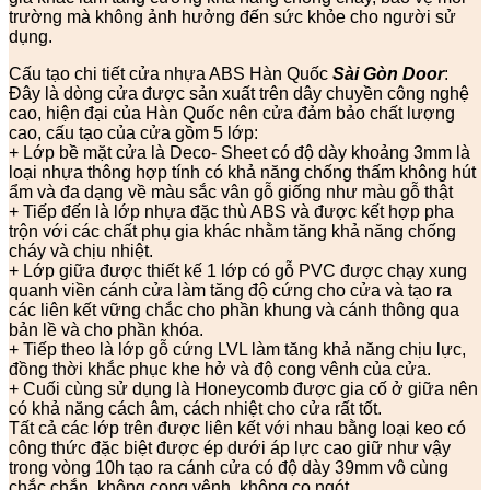
trường mà không ảnh hưởng đến sức khỏe cho người sử
dụng.
Cấu tạo chi tiết cửa nhựa ABS Hàn Quốc
Sài Gòn Door
:
Đây là dòng cửa được sản xuất trên dây chuyền công nghệ
cao, hiện đại của Hàn Quốc nên cửa đảm bảo chất lượng
cao, cấu tạo của cửa gồm 5 lớp:
+ Lớp bề mặt cửa là Deco- Sheet có độ dày khoảng 3mm là
loại nhựa thông hợp tính có khả năng chống thấm không hút
ẩm và đa dạng về màu sắc vân gỗ giống như màu gỗ thật
+ Tiếp đến là lớp nhựa đặc thù ABS và được kết hợp pha
trộn với các chất phụ gia khác nhằm tăng khả năng chống
cháy và chịu nhiệt.
+ Lớp giữa được thiết kế 1 lớp có gỗ PVC được chạy xung
quanh viền cánh cửa làm tăng độ cứng cho cửa và tạo ra
các liên kết vững chắc cho phần khung và cánh thông qua
bản lề và cho phần khóa.
+ Tiếp theo là lớp gỗ cứng LVL làm tăng khả năng chịu lực,
đồng thời khắc phục khe hở và độ cong vênh của cửa.
+ Cuối cùng sử dụng là Honeycomb được gia cố ở giữa nên
có khả năng cách âm, cách nhiệt cho cửa rất tốt.
Tất cả các lớp trên được liên kết với nhau bằng loại keo có
công thức đặc biệt được ép dưới áp lực cao giữ như vậy
trong vòng 10h tạo ra cánh cửa có độ dày 39mm vô cùng
chắc chắn, không cong vênh, không co ngót…