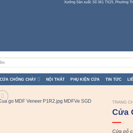
Xưởng Sản xuất: Số 361 TX25, Phường Th
CỬA CHỐNG CHÁY
NỘI THẤT
PHỤ KIỆN CỬA
TIN TỨC
LI
TRANG C
Cửa 
Cửa gỗ 