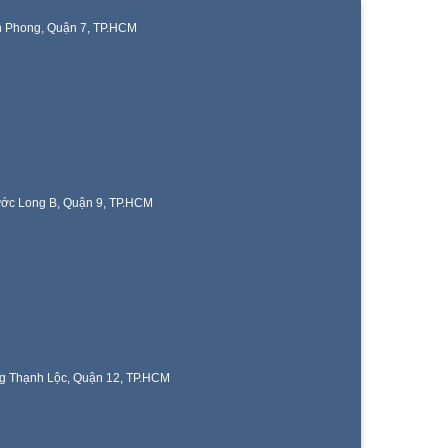
n Phong, Quận 7, TP.HCM
ước Long B, Quận 9, TP.HCM
g Thạnh Lộc, Quận 12, TP.HCM