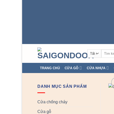
Tìm
kiếm:
TRANG CHỦ
CỬA GỖ
CỬA NHỰA
DANH MỤC SẢN PHẨM
Cửa chống cháy
Cửa gỗ