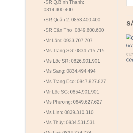
▪️SR Q.Bình Thạnh:
0814.400.400
▪️SR Quận 2: 0853.400.400
S
▪️SR Cần Thơ: 0849.600.600
▪️Mr Lãm: 0933.707.707
▪️Ms Trang SG: 0834.715.715
CỬ
Cử
▪️Ms Lộc SR: 0826.901.901
▪️Ms Sang: 0834.494.494
▪️Ms Trang Eco: 0847.827.827
▪️Mr Lộc SG: 0854.901.901
▪️Ms Phượng: 0849.627.627
▪️Ms Linh: 0839.310.310
▪️Ms Thúy: 0834.531.531
▪️Ms Lợi: 0834.774.774