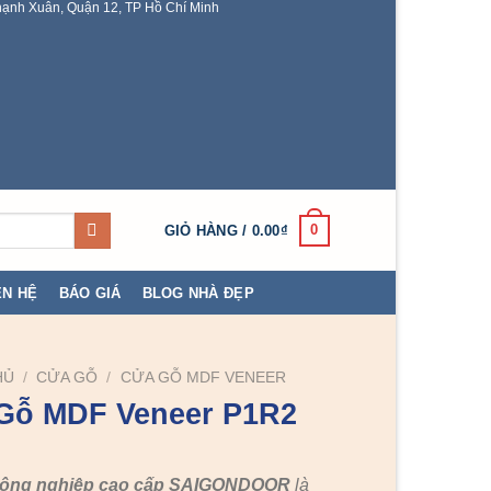
ạnh Xuân, Quận 12, TP Hồ Chí Minh
0
GIỎ HÀNG /
0.00
₫
ÊN HỆ
BÁO GIÁ
BLOG NHÀ ĐẸP
HỦ
/
CỬA GỖ
/
CỬA GỖ MDF VENEER
Gỗ MDF Veneer P1R2
công nghiệp cao cấp SAIGONDOOR
là