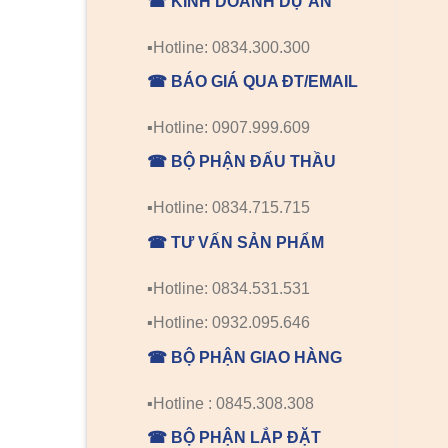
☎ KINH DOANH DỰ ÁN
▪️Hotline: 0834.300.300
☎ BÁO GIÁ QUA ĐT/EMAIL
▪️Hotline: 0907.999.609
☎ BỘ PHẬN ĐẤU THẦU
▪️Hotline: 0834.715.715
☎ TƯ VẤN SẢN PHẨM
▪️Hotline: 0834.531.531
▪️Hotline: 0932.095.646
☎ BỘ PHẬN GIAO HÀNG
▪️Hotline : 0845.308.308
☎ BỘ PHẬN LẮP ĐẶT