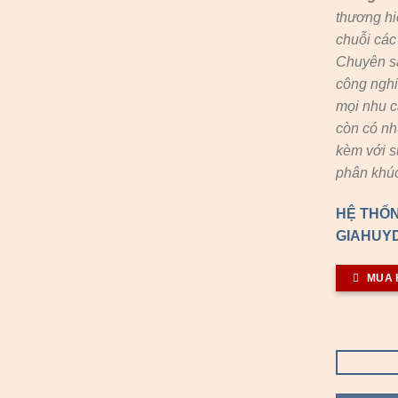
thương hi
chuỗi cá
Chuyên s
công nghi
mọi nhu c
còn có n
kèm với s
phân khúc
HỆ THỐN
GIAHUYD
MUA 