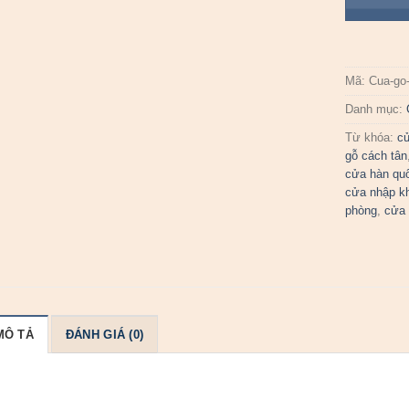
Mã:
Cua-go
Danh mục:
Từ khóa:
c
gỗ cách tân
cửa hàn qu
cửa nhập k
phòng
,
cửa 
MÔ TẢ
ĐÁNH GIÁ (0)