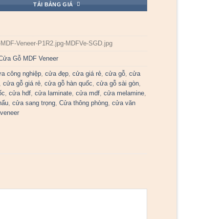
TẢI BẢNG GIÁ
-MDF-Veneer-P1R2.jpg-MDFVe-SGD.jpg
Cửa Gỗ MDF Veneer
ửa công nghiệp
,
cửa đẹp
,
cửa giá rẻ
,
cửa gỗ
,
cửa
,
cửa gỗ giá rẻ
,
cửa gỗ hàn quốc
,
cửa gỗ sài gòn
,
ốc
,
cửa hdf
,
cửa laminate
,
cửa mdf
,
cửa melamine
,
hẩu
,
cửa sang trọng
,
Cửa thông phòng
,
cửa văn
veneer