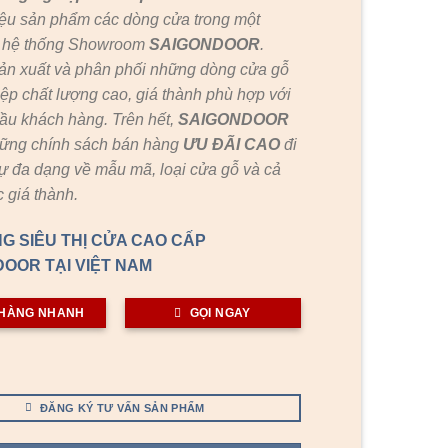
ệu sản phẩm các dòng cửa trong một
c hệ thống Showroom
SAIGONDOOR
.
ản xuất và phân phối những dòng cửa gỗ
ệp chất lượng cao, giá thành phù hợp với
ầu khách hàng. Trên hết,
SAIGONDOOR
hững chính sách bán hàng
ƯU ĐÃI
CAO
đi
ự đa dạng về mẫu mã, loại cửa gỗ và cả
 giá thành.
G SIÊU THỊ CỬA CAO CẤP
OOR TẠI VIỆT NAM
HÀNG NHANH
GỌI NGAY
ĐĂNG KÝ TƯ VẤN SẢN PHẨM