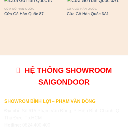
CỬA GỖ HÀN QUỐC
CỬA GỖ HÀN QUỐC
Cửa Gỗ Hàn Quốc 87
Cửa Gỗ Hàn Quốc 6A1
HỆ THỐNG SHOWROOM
SAIGONDOOR
SHOWROM BÌNH LỢI – PHẠM VĂN ĐỒNG
Địa chỉ:
Số 615 Phạm Văn Đồng, P. Hiệp Bình Chánh, Q.
Thủ Đức, Tp.HCM
Hotline:
0824.400.400