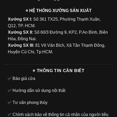
⭐ HỆ THỐNG XƯỞNG SẢN XUẤT
Xưởng SX I:
Số 361 TX25, Phường Thạnh Xuân,
Q12, TP. HCM.
Xưởng SX II:
Số 60/3 Đường 9, KP2, P.An Bình, Biên
Hòa, Đồng Nai.
Xưởng SX III:
81 Võ Văn Bích, Xã Tân Thạnh Đông,
Huyện Củ Chi, Tp.HCM.
⭐ THÔNG TIN CẦN BIẾT
✅
Báo giá cửa
✅
Hướng dẫn sử dụng nội thất
✅
Tư vấn phong thủy
✅
Chính sách bảo vệ thông tin cá nhân của người tiêu