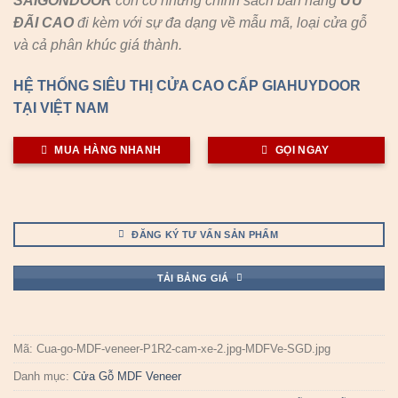
SAIGONDOOR
còn có những chính sách bán hàng
ƯU
ĐÃI
CAO
đi kèm với sự đa dạng về mẫu mã, loại cửa gỗ
và cả phân khúc giá thành.
HỆ THỐNG SIÊU THỊ CỬA CAO CẤP GIAHUYDOOR
TẠI VIỆT NAM
MUA HÀNG NHANH
GỌI NGAY
ĐĂNG KÝ TƯ VẤN SẢN PHẨM
TẢI BẢNG GIÁ
Mã:
Cua-go-MDF-veneer-P1R2-cam-xe-2.jpg-MDFVe-SGD.jpg
Danh mục:
Cửa Gỗ MDF Veneer