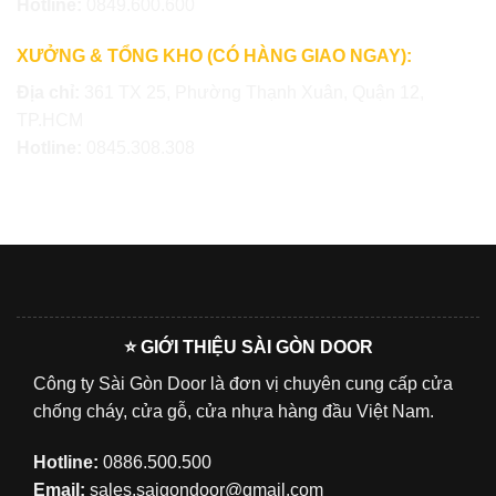
Hotline:
0849.600.600
XƯỞNG & TỔNG KHO (CÓ HÀNG GIAO NGAY):
Địa chỉ:
361 TX 25, Phường Thạnh Xuân, Quận 12,
TP.HCM
Hotline:
0845.308.308
⭐ GIỚI THIỆU SÀI GÒN DOOR
Công ty Sài Gòn Door là đơn vị chuyên cung cấp cửa
chống cháy, cửa gỗ, cửa nhựa hàng đầu Việt Nam.
Hotline:
0886.500.500
Email:
sales.saigondoor@gmail.com