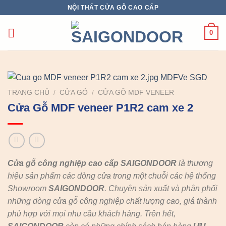
Chuyển
NỘI THẤT CỬA GỖ CAO CẤP
đến
nội
0
dung
TRANG CHỦ
/
CỬA GỖ
/
CỬA GỖ MDF VENEER
Cửa Gỗ MDF veneer P1R2 cam xe 2
Cửa gỗ công nghiệp cao cấp SAIGONDOOR
là thương
hiệu sản phẩm các dòng cửa trong một chuỗi các hệ thống
Showroom
SAIGONDOOR
. Chuyên sản xuất và phân phối
những dòng cửa gỗ công nghiệp chất lượng cao, giá thành
phù hợp với mọi nhu cầu khách hàng. Trên hết,